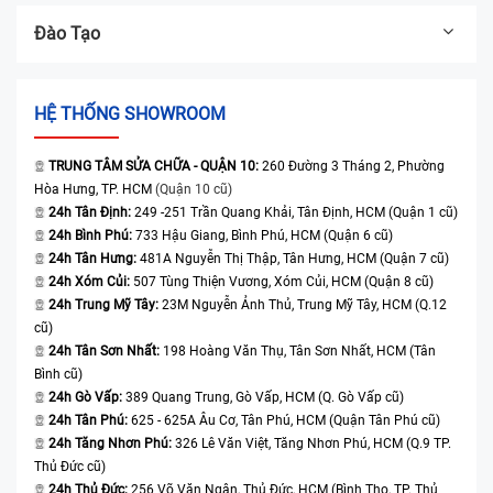
Đào Tạo
HỆ THỐNG SHOWROOM
TRUNG TÂM SỬA CHỮA - QUẬN 10:
260 Đường 3 Tháng 2, Phường
Hòa Hưng, TP. HCM
(Quận 10 cũ)
24h Tân Định:
249 -251 Trần Quang Khải, Tân Định, HCM (Quận 1 cũ)
24h Bình Phú:
733 Hậu Giang, Bình Phú, HCM (Quận 6 cũ)
24h Tân Hưng:
481A Nguyễn Thị Thập, Tân Hưng, HCM (Quận 7 cũ)
24h Xóm Củi:
507 Tùng Thiện Vương, Xóm Củi, HCM (Quận 8 cũ)
24h Trung Mỹ Tây:
23M Nguyễn Ảnh Thủ, Trung Mỹ Tây, HCM (Q.12
cũ)
24h Tân Sơn Nhất:
198 Hoàng Văn Thụ, Tân Sơn Nhất, HCM (Tân
Bình cũ)
24h Gò Vấp:
389 Quang Trung, Gò Vấp, HCM (Q. Gò Vấp cũ)
24h Tân Phú:
625 - 625A Âu Cơ, Tân Phú, HCM (Quận Tân Phú cũ)
24h Tăng Nhơn Phú:
326 Lê Văn Việt, Tăng Nhơn Phú, HCM (Q.9 TP.
Thủ Đức cũ)
24h Thủ Đức:
256 Võ Văn Ngân, Thủ Đức, HCM (Bình Thọ, TP. Thủ