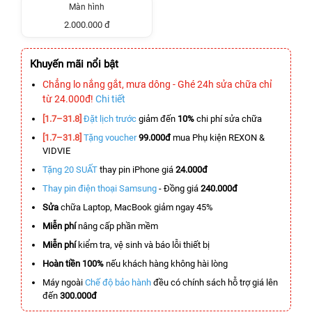
Màn hình
2.000.000 đ
Khuyến mãi nổi bật
Chẳng lo nắng gắt, mưa dông - Ghé 24h sửa chữa chỉ
từ 24.000đ!
Chi tiết
[1.7–31.8]
Đặt lịch trước
giảm đến
10%
chi phí sửa chữa
[1.7–31.8]
Tặng voucher
99.000đ
mua Phụ kiện REXON &
VIDVIE
Tặng 20 SUẤT
thay pin iPhone giá
24.000đ
Thay pin điện thoại Samsung
- Đồng giá
240.000đ
Sửa
chữa Laptop, MacBook giảm ngay 45%
Miễn phí
nâng cấp phần mềm
Miễn phí
kiểm tra, vệ sinh và báo lỗi thiết bị
Hoàn tiền 100%
nếu khách hàng không hài lòng
Máy ngoài
Chế độ bảo hành
đều có chính sách hỗ trợ giá lên
đến
300.000đ