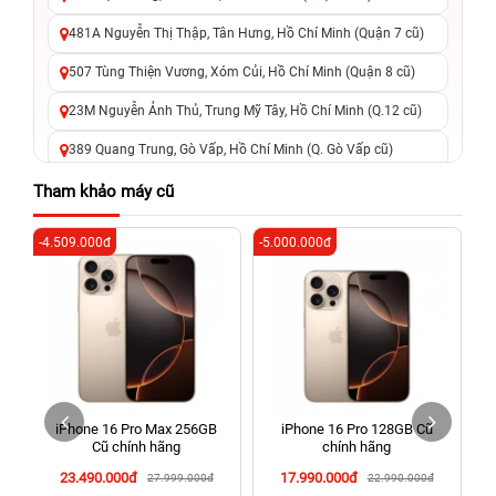
481A Nguyễn Thị Thập, Tân Hưng, Hồ Chí Minh (Quận 7 cũ)
507 Tùng Thiện Vương, Xóm Củi, Hồ Chí Minh (Quận 8 cũ)
23M Nguyễn Ảnh Thủ, Trung Mỹ Tây, Hồ Chí Minh (Q.12 cũ)
389 Quang Trung, Gò Vấp, Hồ Chí Minh (Q. Gò Vấp cũ)
625 - 625A Âu Cơ, Tân Phú, Hồ Chí Minh (Quận Tân Phú cũ)
Tham khảo máy cũ
326 Lê Văn Việt, Tăng Nhơn Phú, Hồ Chí Minh (Q.9 TP. Thủ
-4.509.000đ
-5.000.000đ
-4
Đức cũ)
256 Võ Văn Ngân, Thủ Đức, Hồ Chí Minh (Bình Thọ, TP. Thủ
Đức Cũ)
70 Nguyễn An Ninh, Dĩ An, Hồ Chí Minh (Bình Dương Cũ)
24h Vũng Tàu: 162A Ba Cu, Vũng Tàu, Hồ Chí Minh (TP. Vũng
Tàu cũ)
iPhone 16 Pro Max 256GB
iPhone 16 Pro 128GB Cũ
198 Hoàng Văn Thụ, Tân Sơn Nhất, Hồ Chí Minh (Tân Bình
Cũ chính hãng
chính hãng
cũ)
23.490.000đ
17.990.000đ
27.999.000đ
22.990.000đ