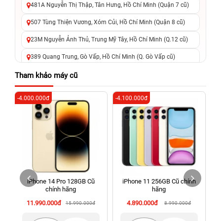
481A Nguyễn Thị Thập, Tân Hưng, Hồ Chí Minh (Quận 7 cũ)
507 Tùng Thiện Vương, Xóm Củi, Hồ Chí Minh (Quận 8 cũ)
23M Nguyễn Ảnh Thủ, Trung Mỹ Tây, Hồ Chí Minh (Q.12 cũ)
389 Quang Trung, Gò Vấp, Hồ Chí Minh (Q. Gò Vấp cũ)
625 - 625A Âu Cơ, Tân Phú, Hồ Chí Minh (Quận Tân Phú cũ)
Tham khảo máy cũ
326 Lê Văn Việt, Tăng Nhơn Phú, Hồ Chí Minh (Q.9 TP. Thủ
-4.000.000đ
-4.100.000đ
-8
Đức cũ)
256 Võ Văn Ngân, Thủ Đức, Hồ Chí Minh (Bình Thọ, TP. Thủ
Đức Cũ)
70 Nguyễn An Ninh, Dĩ An, Hồ Chí Minh (Bình Dương Cũ)
24h Vũng Tàu: 162A Ba Cu, Vũng Tàu, Hồ Chí Minh (TP. Vũng
Tàu cũ)
iPhone 14 Pro 128GB Cũ
iPhone 11 256GB Cũ chính
198 Hoàng Văn Thụ, Tân Sơn Nhất, Hồ Chí Minh (Tân Bình
chính hãng
hãng
cũ)
11.990.000đ
4.890.000đ
15.990.000đ
8.990.000đ