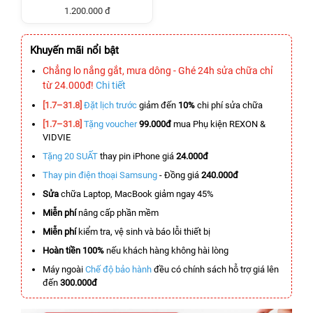
1.200.000 đ
Khuyến mãi nổi bật
Chẳng lo nắng gắt, mưa dông - Ghé 24h sửa chữa chỉ
từ 24.000đ!
Chi tiết
[1.7–31.8]
Đặt lịch trước
giảm đến
10%
chi phí sửa chữa
[1.7–31.8]
Tặng voucher
99.000đ
mua Phụ kiện REXON &
VIDVIE
Tặng 20 SUẤT
thay pin iPhone giá
24.000đ
Thay pin điện thoại Samsung
- Đồng giá
240.000đ
Sửa
chữa Laptop, MacBook giảm ngay 45%
Miễn phí
nâng cấp phần mềm
Miễn phí
kiểm tra, vệ sinh và báo lỗi thiết bị
Hoàn tiền 100%
nếu khách hàng không hài lòng
Máy ngoài
Chế độ bảo hành
đều có chính sách hỗ trợ giá lên
đến
300.000đ