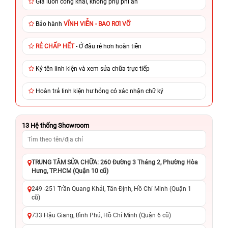
Giá luôn công khai, không phụ phí ẩn
Bảo hành
VĨNH VIỄN - BAO RƠI VỠ
RẺ CHẤP HẾT
- Ở đâu rẻ hơn hoàn tiền
Ký tên linh kiện và xem sửa chữa trực tiếp
Hoàn trả linh kiện hư hỏng có xác nhận chữ ký
13
Hệ thống Showroom
TRUNG TÂM SỬA CHỮA: 260 Đường 3 Tháng 2, Phường Hòa
Hưng, TP.HCM (Quận 10 cũ)
249 -251 Trần Quang Khải, Tân Định, Hồ Chí Minh (Quận 1
cũ)
733 Hậu Giang, Bình Phú, Hồ Chí Minh (Quận 6 cũ)