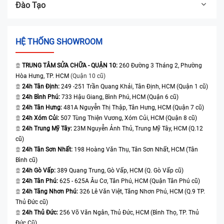
Đào Tạo
HỆ THỐNG SHOWROOM
TRUNG TÂM SỬA CHỮA - QUẬN 10:
260 Đường 3 Tháng 2, Phường
Hòa Hưng, TP. HCM
(Quận 10 cũ)
24h Tân Định:
249 -251 Trần Quang Khải, Tân Định, HCM (Quận 1 cũ)
24h Bình Phú:
733 Hậu Giang, Bình Phú, HCM (Quận 6 cũ)
24h Tân Hưng:
481A Nguyễn Thị Thập, Tân Hưng, HCM (Quận 7 cũ)
24h Xóm Củi:
507 Tùng Thiện Vương, Xóm Củi, HCM (Quận 8 cũ)
24h Trung Mỹ Tây:
23M Nguyễn Ảnh Thủ, Trung Mỹ Tây, HCM (Q.12
cũ)
24h Tân Sơn Nhất:
198 Hoàng Văn Thụ, Tân Sơn Nhất, HCM (Tân
Bình cũ)
24h Gò Vấp:
389 Quang Trung, Gò Vấp, HCM (Q. Gò Vấp cũ)
24h Tân Phú:
625 - 625A Âu Cơ, Tân Phú, HCM (Quận Tân Phú cũ)
24h Tăng Nhơn Phú:
326 Lê Văn Việt, Tăng Nhơn Phú, HCM (Q.9 TP.
Thủ Đức cũ)
24h Thủ Đức:
256 Võ Văn Ngân, Thủ Đức, HCM (Bình Thọ, TP. Thủ
Đức Cũ)