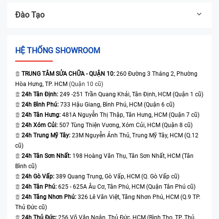
Đào Tạo
HỆ THỐNG SHOWROOM
TRUNG TÂM SỬA CHỮA - QUẬN 10:
260 Đường 3 Tháng 2, Phường
Hòa Hưng, TP. HCM
(Quận 10 cũ)
24h Tân Định:
249 -251 Trần Quang Khải, Tân Định, HCM (Quận 1 cũ)
24h Bình Phú:
733 Hậu Giang, Bình Phú, HCM (Quận 6 cũ)
24h Tân Hưng:
481A Nguyễn Thị Thập, Tân Hưng, HCM (Quận 7 cũ)
24h Xóm Củi:
507 Tùng Thiện Vương, Xóm Củi, HCM (Quận 8 cũ)
24h Trung Mỹ Tây:
23M Nguyễn Ảnh Thủ, Trung Mỹ Tây, HCM (Q.12
cũ)
24h Tân Sơn Nhất:
198 Hoàng Văn Thụ, Tân Sơn Nhất, HCM (Tân
Bình cũ)
24h Gò Vấp:
389 Quang Trung, Gò Vấp, HCM (Q. Gò Vấp cũ)
24h Tân Phú:
625 - 625A Âu Cơ, Tân Phú, HCM (Quận Tân Phú cũ)
24h Tăng Nhơn Phú:
326 Lê Văn Việt, Tăng Nhơn Phú, HCM (Q.9 TP.
Thủ Đức cũ)
24h Thủ Đức:
256 Võ Văn Ngân, Thủ Đức, HCM (Bình Thọ, TP. Thủ