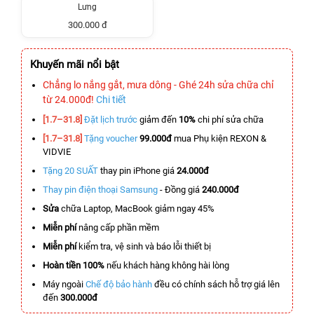
Lưng
300.000 đ
Khuyến mãi nổi bật
Chẳng lo nắng gắt, mưa dông - Ghé 24h sửa chữa chỉ
từ 24.000đ!
Chi tiết
[1.7–31.8]
Đặt lịch trước
giảm đến
10%
chi phí sửa chữa
[1.7–31.8]
Tặng voucher
99.000đ
mua Phụ kiện REXON &
VIDVIE
Tặng 20 SUẤT
thay pin iPhone giá
24.000đ
Thay pin điện thoại Samsung
- Đồng giá
240.000đ
Sửa
chữa Laptop, MacBook giảm ngay 45%
Miễn phí
nâng cấp phần mềm
Miễn phí
kiểm tra, vệ sinh và báo lỗi thiết bị
Hoàn tiền 100%
nếu khách hàng không hài lòng
Máy ngoài
Chế độ bảo hành
đều có chính sách hỗ trợ giá lên
đến
300.000đ