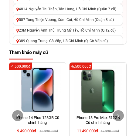
481A Nguyễn Thị Thập, Tân Hưng, Hồ Chí Minh (Quận 7 cũ)
507 Tùng Thiện Vương, Xóm Củi, Hồ Chí Minh (Quận 8 cũ)
23M Nguyễn Ảnh Thủ, Trung Mỹ Tây, Hồ Chí Minh (Q.12 cũ)
389 Quang Trung, Gò Vấp, Hồ Chí Minh (Q. Gò Vấp cũ)
625 - 625A Âu Cơ, Tân Phú, Hồ Chí Minh (Quận Tân Phú cũ)
Tham khảo máy cũ
326 Lê Văn Việt, Tăng Nhơn Phú, Hồ Chí Minh (Q.9 TP. Thủ
-4.500.000đ
-6.500.000đ
-3
Đức cũ)
256 Võ Văn Ngân, Thủ Đức, Hồ Chí Minh (Bình Thọ, TP. Thủ
Đức Cũ)
70 Nguyễn An Ninh, Dĩ An, Hồ Chí Minh (Bình Dương Cũ)
24h Vũng Tàu: 162A Ba Cu, Vũng Tàu, Hồ Chí Minh (TP. Vũng
Tàu cũ)
iPhone 14 Plus 128GB Cũ
iPhone 13 Pro Max 512GB
198 Hoàng Văn Thụ, Tân Sơn Nhất, Hồ Chí Minh (Tân Bình
chính hãng
Cũ chính hãng
cũ)
9.490.000đ
11.490.000đ
13.990.000đ
17.990.000đ