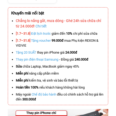
Khuyến mãi nổi bật
Chẳng lo nắng gắt, mưa dông - Ghé 24h sửa chữa chỉ
từ 24.000đ!
Chi tiết
[1.7–31.8]
Đặt lịch trước
giảm đến
10%
chi phí sửa chữa
[1.7–31.8]
Tặng voucher
99.000đ
mua Phụ kiện REXON &
VIDVIE
Tặng 20 SUẤT
thay pin iPhone giá
24.000đ
Thay pin điện thoại Samsung
- Đồng giá
240.000đ
Sửa
chữa Laptop, MacBook giảm ngay 45%
Miễn phí
nâng cấp phần mềm
Miễn phí
kiểm tra, vệ sinh và báo lỗi thiết bị
Hoàn tiền 100%
nếu khách hàng không hài lòng
Máy ngoài
Chế độ bảo hành
đều có chính sách hỗ trợ giá lên
đến
300.000đ