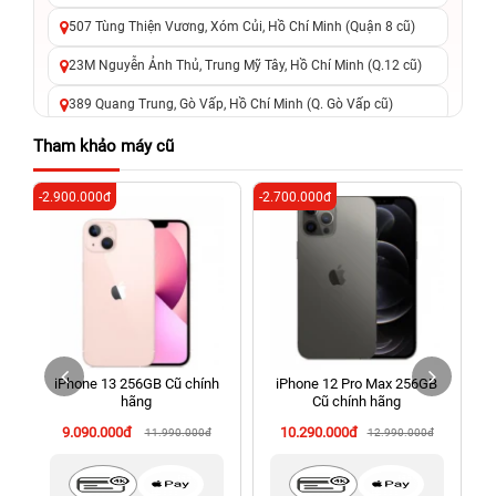
507 Tùng Thiện Vương, Xóm Củi, Hồ Chí Minh (Quận 8 cũ)
23M Nguyễn Ảnh Thủ, Trung Mỹ Tây, Hồ Chí Minh (Q.12 cũ)
389 Quang Trung, Gò Vấp, Hồ Chí Minh (Q. Gò Vấp cũ)
625 - 625A Âu Cơ, Tân Phú, Hồ Chí Minh (Quận Tân Phú cũ)
Tham khảo máy cũ
326 Lê Văn Việt, Tăng Nhơn Phú, Hồ Chí Minh (Q.9 TP. Thủ
-2.900.000đ
-2.700.000đ
-3
Đức cũ)
256 Võ Văn Ngân, Thủ Đức, Hồ Chí Minh (Bình Thọ, TP. Thủ
Đức Cũ)
70 Nguyễn An Ninh, Dĩ An, Hồ Chí Minh (Bình Dương Cũ)
24h Vũng Tàu: 162A Ba Cu, Vũng Tàu, Hồ Chí Minh (TP. Vũng
Tàu cũ)
iPhone 13 256GB Cũ chính
iPhone 12 Pro Max 256GB
198 Hoàng Văn Thụ, Tân Sơn Nhất, Hồ Chí Minh (Tân Bình
hãng
Cũ chính hãng
cũ)
9.090.000đ
10.290.000đ
11.990.000đ
12.990.000đ