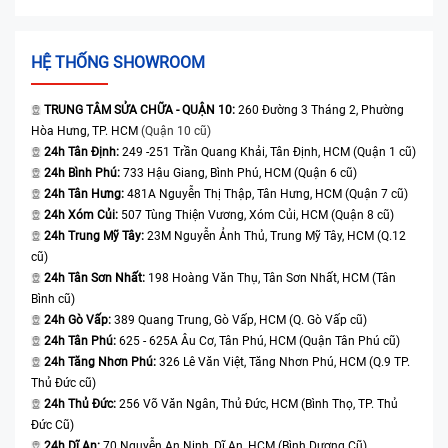
HỆ THỐNG SHOWROOM
TRUNG TÂM SỬA CHỮA - QUẬN 10:
260 Đường 3 Tháng 2, Phường
Hòa Hưng, TP. HCM
(Quận 10 cũ)
24h Tân Định:
249 -251 Trần Quang Khải, Tân Định, HCM (Quận 1 cũ)
24h Bình Phú:
733 Hậu Giang, Bình Phú, HCM (Quận 6 cũ)
24h Tân Hưng:
481A Nguyễn Thị Thập, Tân Hưng, HCM (Quận 7 cũ)
24h Xóm Củi:
507 Tùng Thiện Vương, Xóm Củi, HCM (Quận 8 cũ)
24h Trung Mỹ Tây:
23M Nguyễn Ảnh Thủ, Trung Mỹ Tây, HCM (Q.12
cũ)
24h Tân Sơn Nhất:
198 Hoàng Văn Thụ, Tân Sơn Nhất, HCM (Tân
Bình cũ)
24h Gò Vấp:
389 Quang Trung, Gò Vấp, HCM (Q. Gò Vấp cũ)
24h Tân Phú:
625 - 625A Âu Cơ, Tân Phú, HCM (Quận Tân Phú cũ)
24h Tăng Nhơn Phú:
326 Lê Văn Việt, Tăng Nhơn Phú, HCM (Q.9 TP.
Thủ Đức cũ)
24h Thủ Đức:
256 Võ Văn Ngân, Thủ Đức, HCM (Bình Thọ, TP. Thủ
Đức Cũ)
24h Dĩ An:
70 Nguyễn An Ninh, Dĩ An, HCM (Bình Dương Cũ)