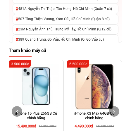
481A Nguyễn Thị Thập, Tân Hưng, Hồ Chí Minh (Quận 7 cũ)
507 Tùng Thiện Vương, Xóm Củi, Hồ Chí Minh (Quận 8 cũ)
23M Nguyễn Ảnh Thủ, Trung Mỹ Tây, Hồ Chí Minh (Q.12 cũ)
389 Quang Trung, Gò Vấp, Hồ Chí Minh (Q. Gò Vấp cũ)
625 - 625A Âu Cơ, Tân Phú, Hồ Chí Minh (Quận Tân Phú cũ)
Tham khảo máy cũ
326 Lê Văn Việt, Tăng Nhơn Phú, Hồ Chí Minh (Q.9 TP. Thủ
-3.500.000đ
-6.500.000đ
-4
Đức cũ)
256 Võ Văn Ngân, Thủ Đức, Hồ Chí Minh (Bình Thọ, TP. Thủ
Đức Cũ)
70 Nguyễn An Ninh, Dĩ An, Hồ Chí Minh (Bình Dương Cũ)
24h Vũng Tàu: 162A Ba Cu, Vũng Tàu, Hồ Chí Minh (TP. Vũng
Tàu cũ)
iPhone 15 Plus 256GB Cũ
iPhone XS Max 64GB Cũ
198 Hoàng Văn Thụ, Tân Sơn Nhất, Hồ Chí Minh (Tân Bình
chính hãng
chính hãng
cũ)
15.490.000đ
4.490.000đ
18.990.000đ
10.990.000đ