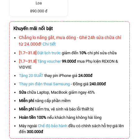
Loa
890.000 đ
Khuyến mãi nổi bật
Chẳng lo nắng gắt, mưa dông - Ghé 24h sửa chữa chỉ
từ 24.000đ!
Chi tiết
[1.7–31.8]
Đặt lịch trước
giảm đến
10%
chi phí sửa chữa
[1.7–31.8]
Tặng voucher
99.000đ
mua Phụ kiện REXON &
VIDVIE
Tặng 20 SUẤT
thay pin iPhone giá
24.000đ
Thay pin điện thoại Samsung
- Đồng giá
240.000đ
Sửa
chữa Laptop, MacBook giảm ngay 45%
Miễn phí
nâng cấp phần mềm
Miễn phí
kiểm tra, vệ sinh và báo lỗi thiết bị
Hoàn tiền 100%
nếu khách hàng không hài lòng
Máy ngoài
Chế độ bảo hành
đều có chính sách hỗ trợ giá lên
đến
300.000đ