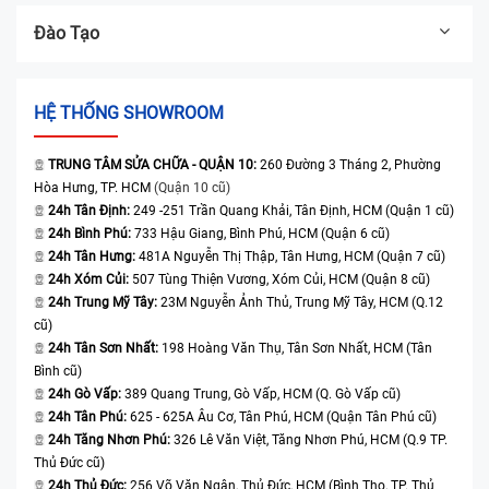
Đào Tạo
HỆ THỐNG SHOWROOM
TRUNG TÂM SỬA CHỮA - QUẬN 10:
260 Đường 3 Tháng 2, Phường
Hòa Hưng, TP. HCM
(Quận 10 cũ)
24h Tân Định:
249 -251 Trần Quang Khải, Tân Định, HCM (Quận 1 cũ)
24h Bình Phú:
733 Hậu Giang, Bình Phú, HCM (Quận 6 cũ)
24h Tân Hưng:
481A Nguyễn Thị Thập, Tân Hưng, HCM (Quận 7 cũ)
24h Xóm Củi:
507 Tùng Thiện Vương, Xóm Củi, HCM (Quận 8 cũ)
24h Trung Mỹ Tây:
23M Nguyễn Ảnh Thủ, Trung Mỹ Tây, HCM (Q.12
cũ)
24h Tân Sơn Nhất:
198 Hoàng Văn Thụ, Tân Sơn Nhất, HCM (Tân
Bình cũ)
24h Gò Vấp:
389 Quang Trung, Gò Vấp, HCM (Q. Gò Vấp cũ)
24h Tân Phú:
625 - 625A Âu Cơ, Tân Phú, HCM (Quận Tân Phú cũ)
24h Tăng Nhơn Phú:
326 Lê Văn Việt, Tăng Nhơn Phú, HCM (Q.9 TP.
Thủ Đức cũ)
24h Thủ Đức:
256 Võ Văn Ngân, Thủ Đức, HCM (Bình Thọ, TP. Thủ