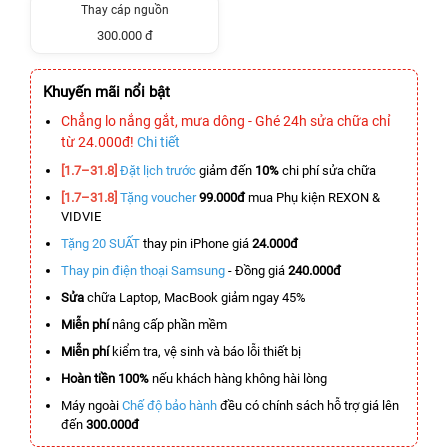
Thay cáp nguồn
300.000 đ
Khuyến mãi nổi bật
Chẳng lo nắng gắt, mưa dông - Ghé 24h sửa chữa chỉ
từ 24.000đ!
Chi tiết
[1.7–31.8]
Đặt lịch trước
giảm đến
10%
chi phí sửa chữa
[1.7–31.8]
Tặng voucher
99.000đ
mua Phụ kiện REXON &
VIDVIE
Tặng 20 SUẤT
thay pin iPhone giá
24.000đ
Thay pin điện thoại Samsung
- Đồng giá
240.000đ
Sửa
chữa Laptop, MacBook giảm ngay 45%
Miễn phí
nâng cấp phần mềm
Miễn phí
kiểm tra, vệ sinh và báo lỗi thiết bị
Hoàn tiền 100%
nếu khách hàng không hài lòng
Máy ngoài
Chế độ bảo hành
đều có chính sách hỗ trợ giá lên
đến
300.000đ