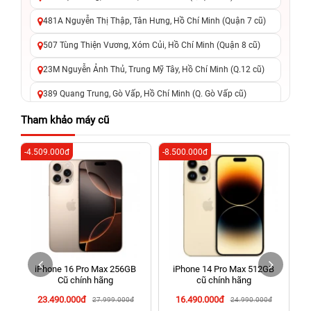
481A Nguyễn Thị Thập, Tân Hưng, Hồ Chí Minh (Quận 7 cũ)
507 Tùng Thiện Vương, Xóm Củi, Hồ Chí Minh (Quận 8 cũ)
23M Nguyễn Ảnh Thủ, Trung Mỹ Tây, Hồ Chí Minh (Q.12 cũ)
389 Quang Trung, Gò Vấp, Hồ Chí Minh (Q. Gò Vấp cũ)
625 - 625A Âu Cơ, Tân Phú, Hồ Chí Minh (Quận Tân Phú cũ)
Tham khảo máy cũ
326 Lê Văn Việt, Tăng Nhơn Phú, Hồ Chí Minh (Q.9 TP. Thủ
-4.509.000đ
-8.500.000đ
-4
Đức cũ)
256 Võ Văn Ngân, Thủ Đức, Hồ Chí Minh (Bình Thọ, TP. Thủ
Đức Cũ)
70 Nguyễn An Ninh, Dĩ An, Hồ Chí Minh (Bình Dương Cũ)
24h Vũng Tàu: 162A Ba Cu, Vũng Tàu, Hồ Chí Minh (TP. Vũng
Tàu cũ)
iPhone 16 Pro Max 256GB
iPhone 14 Pro Max 512GB
198 Hoàng Văn Thụ, Tân Sơn Nhất, Hồ Chí Minh (Tân Bình
Cũ chính hãng
cũ chính hãng
cũ)
23.490.000đ
16.490.000đ
27.999.000đ
24.990.000đ