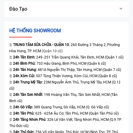
Đào Tạo
HỆ THỐNG SHOWROOM
TRUNG TÂM SỬA CHỮA - QUẬN 10:
260 Đường 3 Tháng 2, Phường
Hòa Hưng, TP. HCM
(Quận 10 cũ)
24h Tân Định:
249 -251 Trần Quang Khải, Tân Định, HCM (Quận 1 cũ)
24h Bình Phú:
733 Hậu Giang, Bình Phú, HCM (Quận 6 cũ)
24h Tân Hưng:
481A Nguyễn Thị Thập, Tân Hưng, HCM (Quận 7 cũ)
24h Xóm Củi:
507 Tùng Thiện Vương, Xóm Củi, HCM (Quận 8 cũ)
24h Trung Mỹ Tây:
23M Nguyễn Ảnh Thủ, Trung Mỹ Tây, HCM (Q.12
cũ)
24h Tân Sơn Nhất:
198 Hoàng Văn Thụ, Tân Sơn Nhất, HCM (Tân
Bình cũ)
24h Gò Vấp:
389 Quang Trung, Gò Vấp, HCM (Q. Gò Vấp cũ)
24h Tân Phú:
625 - 625A Âu Cơ, Tân Phú, HCM (Quận Tân Phú cũ)
24h Tăng Nhơn Phú:
326 Lê Văn Việt, Tăng Nhơn Phú, HCM (Q.9 TP.
Thủ Đức cũ)
24h Thủ Đức:
256 Võ Văn Ngân, Thủ Đức, HCM (Bình Thọ, TP. Thủ