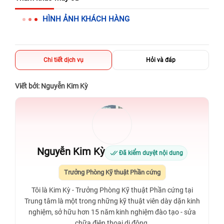
326 Lê Văn Việt, Tăng Nhơn Phú, Hồ Chí Minh (Q.9 TP. Thủ
HÌNH ẢNH KHÁCH HÀNG
Đức cũ)
256 Võ Văn Ngân, Thủ Đức, Hồ Chí Minh (Bình Thọ, TP. Thủ
Đức Cũ)
Chi tiết dịch vụ
Hỏi và đáp
70 Nguyễn An Ninh, Dĩ An, Hồ Chí Minh (Bình Dương Cũ)
24h Vũng Tàu: 162A Ba Cu, Vũng Tàu, Hồ Chí Minh (TP. Vũng
Viết bởi: Nguyễn Kim Kỳ
Tàu cũ)
198 Hoàng Văn Thụ, Tân Sơn Nhất, Hồ Chí Minh (Tân Bình
cũ)
Nguyễn Kim Kỳ
Đã kiểm duyệt nội dung
Trưởng Phòng Kỹ thuật Phần cứng
Tôi là Kim Kỳ - Trưởng Phòng Kỹ thuật Phần cứng tại
Trung tâm là một trong những kỹ thuật viên dày dặn kinh
nghiệm, sở hữu hơn 15 năm kinh nghiệm đào tạo - sửa
chữa điện thoại di động.