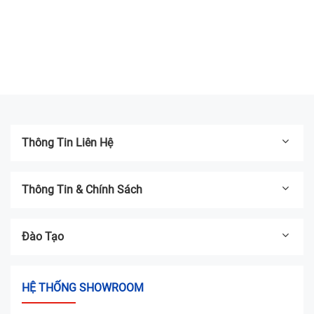
Sửa chữa có DEAL - TẶNG Voucher
200.000đ mua iPhone Like New
13/03/2025
Địa chỉ thay pin iPhone UY TÍN TPHCM -
Bệnh Viện Điện Thoại, Laptop 24h
04/03/2025
Thông Tin Liên Hệ
Thông Tin & Chính Sách
Đào Tạo
HỆ THỐNG SHOWROOM