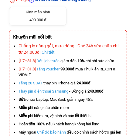
Kính màn hình
490.000 đ
Khuyến mãi nổi bật
Chẳng lo nắng gắt, mưa dông - Ghé 24h sửa chữa chỉ
từ 24.000đ!
Chi tiết
[1.7–31.8]
Đặt lịch trước
giảm đến
10%
chi phí sửa chữa
[1.7–31.8]
Tặng voucher
99.000đ
mua Phụ kiện REXON &
VIDVIE
Tặng 20 SUẤT
thay pin iPhone giá
24.000đ
Thay pin điện thoại Samsung
- Đồng giá
240.000đ
Sửa
chữa Laptop, MacBook giảm ngay 45%
Miễn phí
nâng cấp phần mềm
Miễn phí
kiểm tra, vệ sinh và báo lỗi thiết bị
Hoàn tiền 100%
nếu khách hàng không hài lòng
Máy ngoài
Chế độ bảo hành
đều có chính sách hỗ trợ giá lên