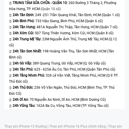
TRUNG TÂM SỬA CHỮA - QUẬN 10:
260 Đường 3 Tháng 2, Phường
Hòa Hưng, TP. HCM
(Quận 10 cũ)
24h Tân Định:
249 -251 Trần Quang Khải, Tân Định, HCM (Quận 1 cũ)
24h Bình Phú:
733 Hậu Giang, Bình Phú, HCM (Quận 6 cũ)
24h Tân Hưng:
481A Nguyễn Thị Thập, Tân Hưng, HCM (Quận 7 cũ)
24h Xóm Củi:
507 Tùng Thiện Vương, Xóm Củi, HCM (Quận 8 cũ)
24h Trung Mỹ Tây:
23M Nguyễn Ảnh Thủ, Trung Mỹ Tây, HCM (Q.12
cũ)
24h Tân Sơn Nhất:
198 Hoàng Văn Thụ, Tân Sơn Nhất, HCM (Tân
Bình cũ)
24h Gò Vấp:
389 Quang Trung, Gò Vấp, HCM (Q. Gò Vấp cũ)
24h Tân Phú:
625 - 625A Âu Cơ, Tân Phú, HCM (Quận Tân Phú cũ)
24h Tăng Nhơn Phú:
326 Lê Văn Việt, Tăng Nhơn Phú, HCM (Q.9 TP.
Thủ Đức cũ)
24h Thủ Đức:
256 Võ Văn Ngân, Thủ Đức, HCM (Bình Thọ, TP. Thủ
Đức Cũ)
24h Dĩ An:
70 Nguyễn An Ninh, Dĩ An, HCM (Bình Dương Cũ)
24h Vũng Tàu:
162A Ba Cu, Vũng Tàu, HCM (TP. Vũng Tàu cũ)
Thay pin iPhone 13 thường |
Thay pin iPhone 16 Plus chính hãng |
Thay pin