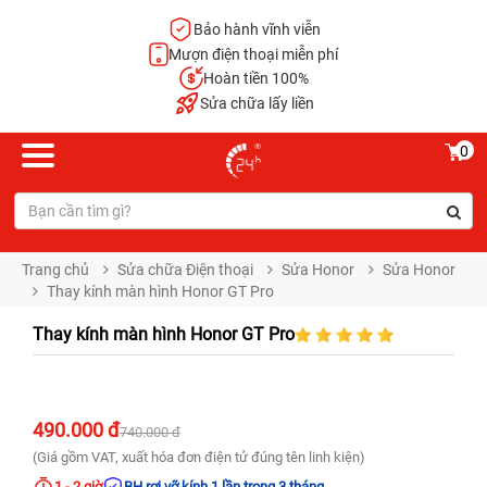
Bảo hành vĩnh viễn
Mượn điện thoại miễn phí
Hoàn tiền 100%
Sửa chữa lấy liền
0
Trang chủ
Sửa chữa Điện thoại
Sửa Honor
Sửa Honor
Thay kính màn hình Honor GT Pro
Thay kính màn hình Honor GT Pro
490.000 đ
740.000 đ
(Giá gồm VAT, xuất hóa đơn điện tử đúng tên linh kiện)
1 - 2 giờ
BH rơi vỡ kính 1 lần trong 3 tháng