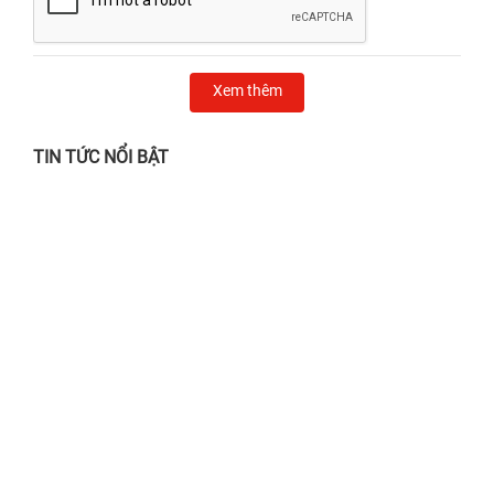
Xem thêm
TIN TỨC NỔI BẬT
Chẳng lo nắng gắt, mưa giông - Ghé 24h
sửa chữa chỉ từ 24.000đ!
28/06/2026
Địa chỉ thay màn hình iPhone Quận 1 UY
TÍN, lấy liền
02/04/2025