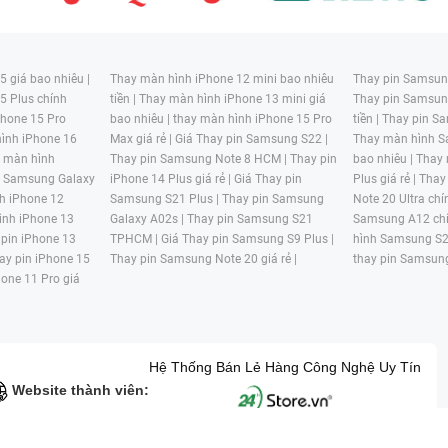
 giá bao nhiêu |
Thay màn hình iPhone 12 mini bao nhiêu
Thay pin Samsung
5 Plus chính
tiền |
Thay màn hình iPhone 13 mini giá
Thay pin Samsun
hone 15 Pro
bao nhiêu |
thay màn hình iPhone 15 Pro
tiền |
Thay pin Sa
ình iPhone 16
Max giá rẻ |
Giá Thay pin Samsung S22 |
Thay màn hình S
y màn hình
Thay pin Samsung Note 8 HCM |
Thay pin
bao nhiêu |
Thay
n Samsung Galaxy
iPhone 14 Plus giá rẻ |
Giá Thay pin
Plus giá rẻ |
Thay
h iPhone 12
Samsung S21 Plus |
Thay pin Samsung
Note 20 Ultra chí
ình iPhone 13
Galaxy A02s |
Thay pin Samsung S21
Samsung A12 chí
 pin iPhone 13
TPHCM |
Giá Thay pin Samsung S9 Plus |
hình Samsung S2
ay pin iPhone 15
Thay pin Samsung Note 20 giá rẻ |
thay pin Samsung
hone 11 Pro giá
Hệ Thống Bán Lẻ Hàng Công Nghệ Uy Tín
Website thành viên: