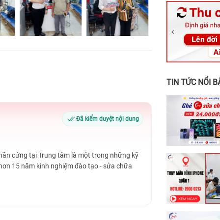
326 Lê Văn Vi
256 Võ Văn Ng
70 Nguyễn An 
24h Vũng Tàu:
198 Hoàng Văn
TIN TỨC NỔI B
Đã kiểm duyệt nội dung
Phần cứng tại Trung tâm là một trong những kỹ
 hơn 15 năm kinh nghiệm đào tạo - sửa chữa