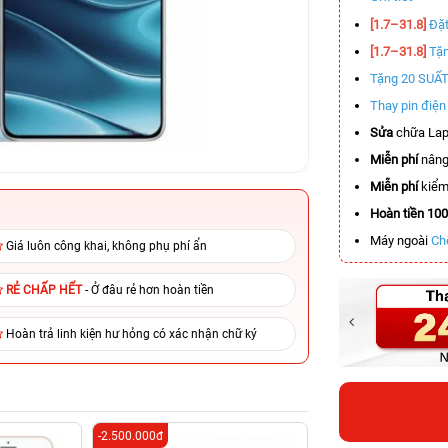
[1.7–31.8]
Đặt
[1.7–31.8]
Tặn
Tặng 20 SUẤ
Thay pin điệ
Sửa
chữa Lap
Miễn phí
nâng
Miễn phí
kiểm 
Hoàn tiền 10
Máy ngoài
Ch
Giá luôn công khai, không phụ phí ẩn
RẺ CHẤP HẾT
- Ở đâu rẻ hơn hoàn tiền
Hoàn trả linh kiện hư hỏng có xác nhận chữ ký
-2.500.000đ
-5.500.000đ