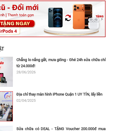
ệt, Tăng Nhơn Phú, Hồ Chí Minh (Q.9 TP. Thủ Đức cũ)
ân, Thủ Đức, Hồ Chí Minh (Bình Thọ, TP. Thủ Đức Cũ)
Ninh, Dĩ An, Hồ Chí Minh (Bình Dương Cũ)
 162A Ba Cu, Vũng Tàu, Hồ Chí Minh (TP. Vũng Tàu cũ)
 Thụ, Tân Sơn Nhất, Hồ Chí Minh (Tân Bình cũ)
ẬT
Chẳng lo nắng gắt, mưa giông - Ghé 24h sửa chữa chỉ
từ 24.000đ!
28/06/2026
Địa chỉ thay màn hình iPhone Quận 1 UY TÍN, lấy liền
02/04/2025
Sửa chữa có DEAL - TẶNG Voucher 200.000đ mua