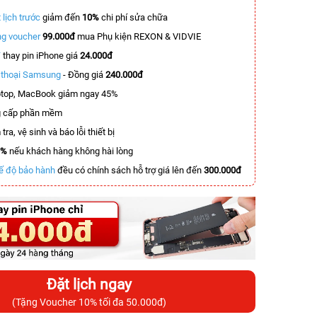
 lịch trước
giảm đến
10%
chi phí sửa chữa
g voucher
99.000đ
mua Phụ kiện REXON & VIDVIE
T
thay pin iPhone giá
24.000đ
n thoại Samsung
- Đồng giá
240.000đ
top, MacBook giảm ngay 45%
 cấp phần mềm
tra, vệ sinh và báo lỗi thiết bị
0%
nếu khách hàng không hài lòng
ế độ bảo hành
đều có chính sách hỗ trợ giá lên đến
300.000đ
Đặt lịch ngay
(Tặng Voucher 10% tối đa 50.000đ)
-3.900.000đ
-2.900.000đ