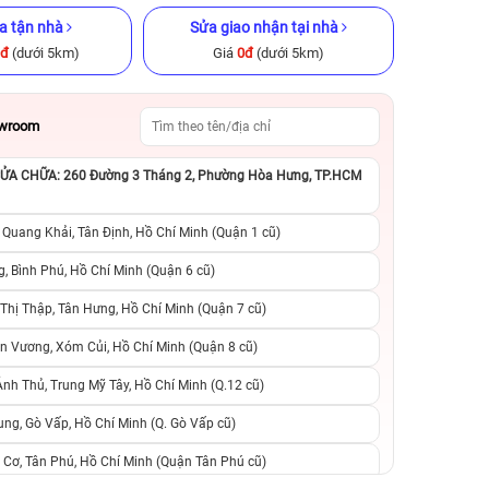
a tận nhà
Sửa giao nhận tại nhà
0đ
(dưới 5km)
Giá
0đ
(dưới 5km)
owroom
A CHỮA: 260 Đường 3 Tháng 2, Phường Hòa Hưng, TP.HCM
GB Cũ chính
iPhone 14 Pro 512GB Cũ chính
iPhone 13 256GB C
hãng
 Quang Khải, Tân Định, Hồ Chí Minh (Quận 1 cũ)
.990.000đ
14.090.000đ
17.990.000đ
9.090.000đ
1
, Bình Phú, Hồ Chí Minh (Quận 6 cũ)
hị Thập, Tân Hưng, Hồ Chí Minh (Quận 7 cũ)
suất, 0 phí
0 trả trước, 0 lãi suất, 0 phí
0 trả trước, 0 lãi
n Vương, Xóm Củi, Hồ Chí Minh (Quận 8 cũ)
người thân
chuyển đổi, 0 gọi người thân
chuyển đổi, 0 gọi
h Thủ, Trung Mỹ Tây, Hồ Chí Minh (Q.12 cũ)
ng, Gò Vấp, Hồ Chí Minh (Q. Gò Vấp cũ)
 Cơ, Tân Phú, Hồ Chí Minh (Quận Tân Phú cũ)