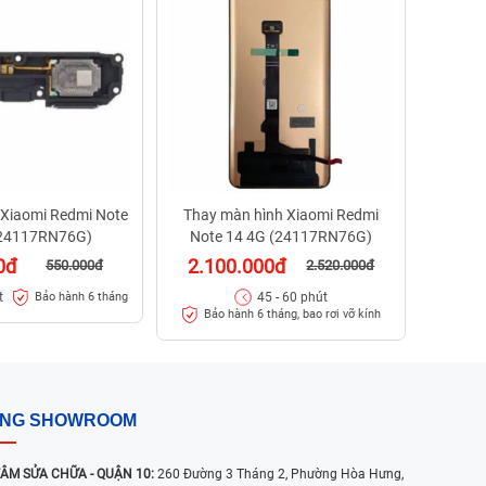
Note
49
Bảo hà
kính
Xiaomi Redmi Note
Thay màn hình Xiaomi Redmi
(24117RN76G)
Note 14 4G (24117RN76G)
0đ
2.100.000đ
550.000đ
2.520.000đ
t
45 - 60 phút
Bảo hành 6 tháng
Bảo hành 6 tháng, bao rơi vỡ kính
ỐNG SHOWROOM
ÂM SỬA CHỮA - QUẬN 10:
260 Đường 3 Tháng 2, Phường Hòa Hưng,