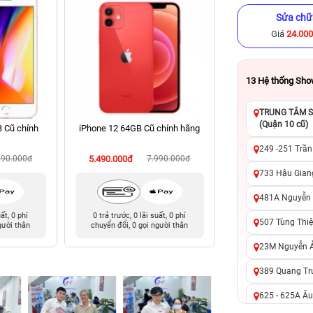
Sửa chữ
Giá
24.00
13
Hệ thống Sh
TRUNG TÂM SỬ
(Quận 10 cũ)
B Cũ chính
iPhone 12 64GB Cũ chính hãng
iPhone 13 Pro 128
hãng
249 -251 Trần
290.000đ
5.490.000đ
7.990.000đ
8.490.000đ
13
733 Hậu Giang
481A Nguyễn T
uất, 0 phí
0 trả trước, 0 lãi suất, 0 phí
0 trả trước, 0 lãi 
507 Tùng Thiệ
gười thân
chuyển đổi, 0 gọi người thân
chuyển đổi, 0 gọi 
23M Nguyễn Ản
389 Quang Tru
625 - 625A Âu