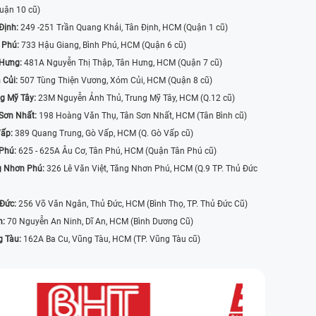
uận 10 cũ)
Định:
249 -251 Trần Quang Khải, Tân Định, HCM (Quận 1 cũ)
 Phú:
733 Hậu Giang, Bình Phú, HCM (Quận 6 cũ)
 Hưng:
481A Nguyễn Thị Thập, Tân Hưng, HCM (Quận 7 cũ)
 Củi:
507 Tùng Thiện Vương, Xóm Củi, HCM (Quận 8 cũ)
g Mỹ Tây:
23M Nguyễn Ảnh Thủ, Trung Mỹ Tây, HCM (Q.12 cũ)
Sơn Nhất:
198 Hoàng Văn Thụ, Tân Sơn Nhất, HCM (Tân Bình cũ)
Vấp:
389 Quang Trung, Gò Vấp, HCM (Q. Gò Vấp cũ)
 Phú:
625 - 625A Âu Cơ, Tân Phú, HCM (Quận Tân Phú cũ)
g Nhơn Phú:
326 Lê Văn Việt, Tăng Nhơn Phú, HCM (Q.9 TP. Thủ Đức
 Đức:
256 Võ Văn Ngân, Thủ Đức, HCM (Bình Thọ, TP. Thủ Đức Cũ)
n:
70 Nguyễn An Ninh, Dĩ An, HCM (Bình Dương Cũ)
g Tàu:
162A Ba Cu, Vũng Tàu, HCM (TP. Vũng Tàu cũ)