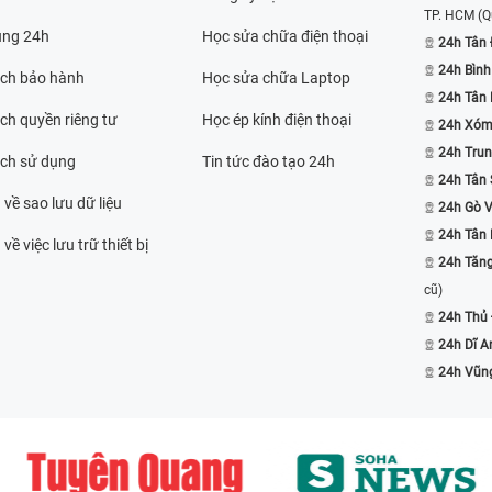
TP. HCM
(Q
ụng 24h
Học sửa chữa điện thoại
24h Tân 
24h Bình
ách bảo hành
Học sửa chữa Laptop
24h Tân
ch quyền riêng tư
Học ép kính điện thoại
24h Xóm
24h Trun
ách sử dụng
Tin tức đào tạo 24h
24h Tân 
 về sao lưu dữ liệu
24h Gò 
24h Tân
về việc lưu trữ thiết bị
24h Tăn
cũ)
24h Thủ
24h Dĩ A
24h Vũn