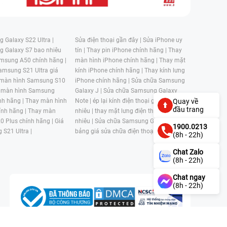
 Galaxy S22 Ultra |
Sửa điện thoại gần đây |
Sửa iPhone uy
g Galaxy S7 bao nhiêu
tín |
Thay pin iPhone chính hãng |
Thay
msung A50 chính hãng |
màn hình iPhone chính hãng |
Thay mặt
amsung S21 Ultra giá
kính iPhone chính hãng |
Thay kính lưng
 màn hình Samsung S10
iPhone chính hãng |
Sửa chữa Samsung
 màn hình Samsung
Galaxy J |
Sửa chữa Samsung Galaxy
nh hãng |
Thay màn hình
Note |
ép lại kính điện thoại giá bao
Quay về
đầu trang
nh hãng |
Thay màn
nhiêu |
thay mặt lưng điện thoại giá bao
0 Plus chính hãng |
Giá
nhiêu |
Sửa chữa Samsung Galaxy S |
1900.0213
 S21 Ultra |
bảng giá sửa chữa điện thoại samsung |
(8h - 22h)
Chat Zalo
(8h - 22h)
Chat ngay
(8h - 22h)