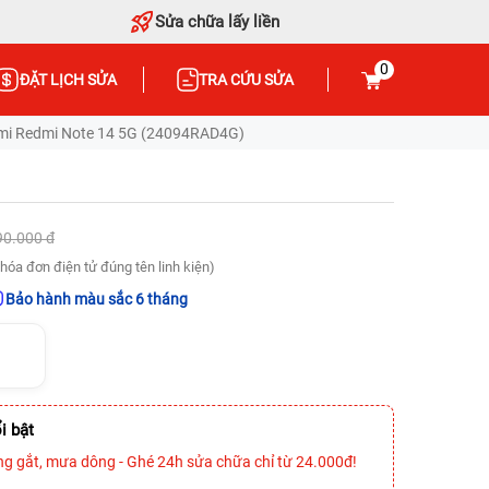
Sửa chữa lấy liền
0
ĐẶT LỊCH SỬA
TRA CỨU SỬA
omi Redmi Note 14 5G (24094RAD4G)
90.000 đ
hóa đơn điện tử đúng tên linh kiện)
Bảo hành màu sắc 6 tháng
i bật
ng gắt, mưa dông - Ghé 24h sửa chữa chỉ từ 24.000đ!