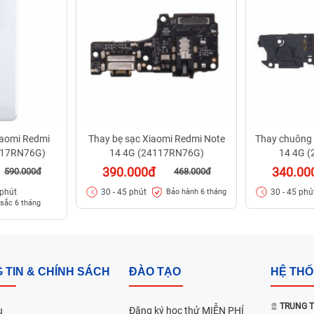
iaomi Redmi
Thay bẹ sạc Xiaomi Redmi Note
Thay chuông 
117RN76G)
14 4G (24117RN76G)
14 4G 
390.000đ
340.00
590.000đ
468.000đ
 phút
30 - 45 phút
30 - 45 phú
Bảo hành 6 tháng
sắc 6 tháng
 TIN & CHÍNH SÁCH
ĐÀO TẠO
HỆ TH
TRUNG T
u
Đăng ký học thử MIỄN PHÍ