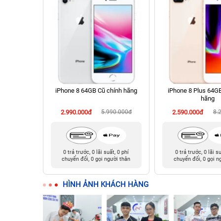
 512GB Cũ
iPhone 8 64GB Cũ chính hãng
iPhone 8 Plus 64G
hãng
990.000đ
2.990.000đ
5.990.000đ
2.590.000đ
8.
t, 0 phí
0 trả trước, 0 lãi suất, 0 phí
0 trả trước, 0 lãi s
ười thân
chuyển đổi, 0 gọi người thân
chuyển đổi, 0 gọi n
HÌNH ẢNH KHÁCH HÀNG