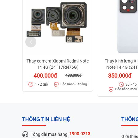
Thay camera Xiaomi Redmi Note
Thay kính lưng X
14 4G (24117RN76G)
Note 14 4G (24
400.000đ
350.000đ
480.000đ
1 - 2 giờ
30 - 45
Bảo hành 6 tháng
Bảo hành màu 
THÔNG TIN LIÊN HỆ
THÔNG
1900.0213
Tổng đài mua hàng:
Giới thiệ