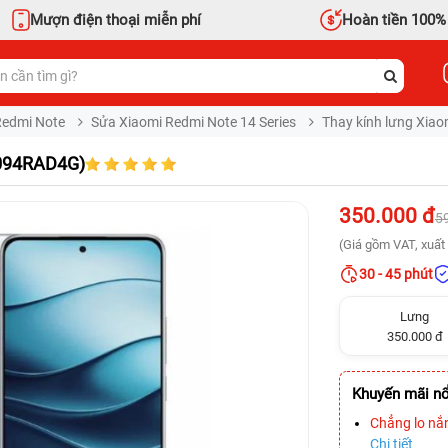
Mượn điện thoại miễn phí
Hoàn tiền 100%
Redmi Note
Sửa Xiaomi Redmi Note 14 Series
Thay kính lưng Xia
4094RAD4G)
350.000 đ
5
(Giá gồm VAT, xuất 
30 - 45 phút
Lưng
350.000 đ
Khuyến mãi nổ
Chẳng lo nắ
Chi tiết