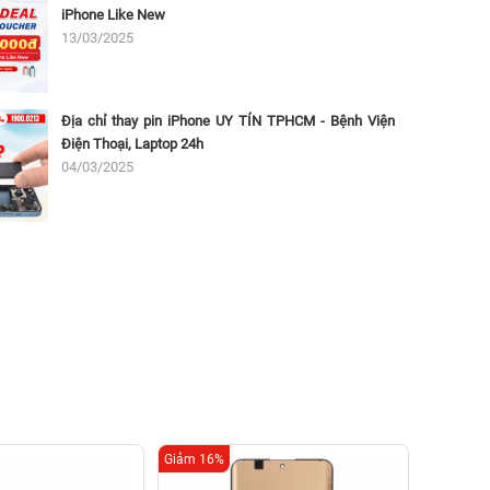
iPhone Like New
13/03/2025
Địa chỉ thay pin iPhone UY TÍN TPHCM - Bệnh Viện
Điện Thoại, Laptop 24h
04/03/2025
Giảm 16%
Giảm 34%
Thay 