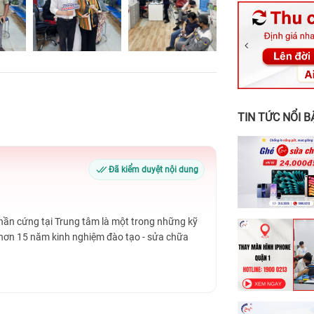
326 Lê Văn Vi
256 Võ Văn Ng
70 Nguyễn An 
24h Vũng Tàu:
198 Hoàng Văn
TIN TỨC NỔI B
Đã kiểm duyệt nội dung
Phần cứng tại Trung tâm là một trong những kỹ
 hơn 15 năm kinh nghiệm đào tạo - sửa chữa