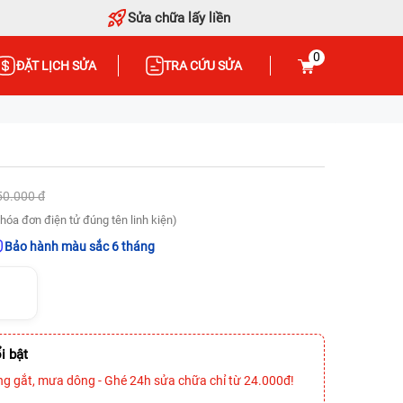
Sửa chữa lấy liền
0
ĐẶT LỊCH SỬA
TRA CỨU SỬA
50.000 đ
hóa đơn điện tử đúng tên linh kiện)
Bảo hành màu sắc 6 tháng
i bật
ng gắt, mưa dông - Ghé 24h sửa chữa chỉ từ 24.000đ!