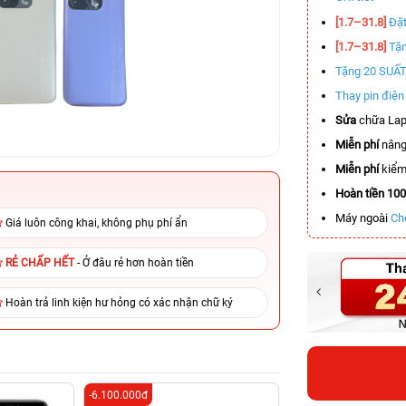
[1.7–31.8]
Đặt
[1.7–31.8]
Tặn
Tặng 20 SUẤ
Thay pin điệ
Sửa
chữa Lap
Miễn phí
nâng
Miễn phí
kiểm 
Hoàn tiền 10
Máy ngoài
Ch
Giá luôn công khai, không phụ phí ẩn
RẺ CHẤP HẾT
- Ở đâu rẻ hơn hoàn tiền
Hoàn trả linh kiện hư hỏng có xác nhận chữ ký
-6.100.000đ
-5.700.000đ