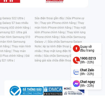
 Galaxy S22 Ultra |
Sửa điện thoại gần đây |
Sửa iPhone uy
g Galaxy S7 bao nhiêu
tín |
Thay pin iPhone chính hãng |
Thay
msung A50 chính hãng |
màn hình iPhone chính hãng |
Thay mặt
amsung S21 Ultra giá
kính iPhone chính hãng |
Thay kính lưng
 màn hình Samsung S10
iPhone chính hãng |
Sửa chữa Samsung
 màn hình Samsung
Galaxy J |
Sửa chữa Samsung Galaxy
nh hãng |
Thay màn hình
Note |
ép lại kính điện thoại giá bao
Quay về
đầu trang
nh hãng |
Thay màn
nhiêu |
thay mặt lưng điện thoại giá bao
0 Plus chính hãng |
Giá
nhiêu |
Sửa chữa Samsung Galaxy S |
1900.0213
 S21 Ultra |
bảng giá sửa chữa điện thoại samsung |
(8h - 22h)
Chat Zalo
(8h - 22h)
Chat ngay
(8h - 22h)