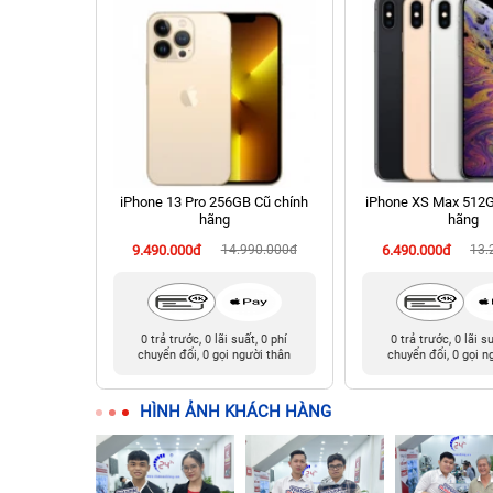
chính hãng
iPhone 13 Pro 256GB Cũ chính
iPhone XS Max 512G
hãng
hãng
90.000đ
9.490.000đ
14.990.000đ
6.490.000đ
13.
t, 0 phí
0 trả trước, 0 lãi suất, 0 phí
0 trả trước, 0 lãi s
ười thân
chuyển đổi, 0 gọi người thân
chuyển đổi, 0 gọi n
HÌNH ẢNH KHÁCH HÀNG