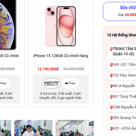
Sửa chữ
Giá
24.00
13
Hệ thống Sh
TRUNG TÂM SỬ
(Quận 10 cũ)
B Cũ chính
iPhone 15 128GB Cũ chính hãng
iPhone 8 Plus 64G
hãng
249 -251 Trần
290.000đ
12.190.000đ
18.290.000đ
2.590.000đ
8
733 Hậu Giang
481A Nguyễn T
uất, 0 phí
0 trả trước, 0 lãi suất, 0 phí
0 trả trước, 0 lãi 
507 Tùng Thiệ
gười thân
chuyển đổi, 0 gọi người thân
chuyển đổi, 0 gọi 
23M Nguyễn Ản
389 Quang Tru
625 - 625A Âu