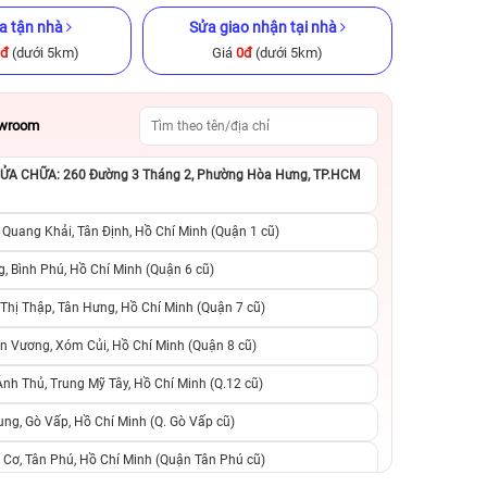
a tận nhà
Sửa giao nhận tại nhà
0đ
(dưới 5km)
Giá
0đ
(dưới 5km)
owroom
A CHỮA: 260 Đường 3 Tháng 2, Phường Hòa Hưng, TP.HCM
B Cũ chính
iPhone 16 128GB Cũ chính hãng
iPhone XS 256GB C
 Quang Khải, Tân Định, Hồ Chí Minh (Quận 1 cũ)
.290.000đ
14.790.000đ
22.490.000đ
4.090.000đ
9
, Bình Phú, Hồ Chí Minh (Quận 6 cũ)
hị Thập, Tân Hưng, Hồ Chí Minh (Quận 7 cũ)
suất, 0 phí
0 trả trước, 0 lãi suất, 0 phí
0 trả trước, 0 lãi
n Vương, Xóm Củi, Hồ Chí Minh (Quận 8 cũ)
người thân
chuyển đổi, 0 gọi người thân
chuyển đổi, 0 gọi
h Thủ, Trung Mỹ Tây, Hồ Chí Minh (Q.12 cũ)
ng, Gò Vấp, Hồ Chí Minh (Q. Gò Vấp cũ)
 Cơ, Tân Phú, Hồ Chí Minh (Quận Tân Phú cũ)