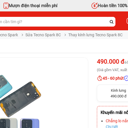
Mượn điện thoại miễn phí
Hoàn tiền 100%
ecno Spark
Sửa Tecno Spark 8C
Thay kính lưng Tecno Spark 8C
490.000 đ
6
(Giá gồm VAT, xuất 
45 - 60 phút
Kính lưng
490.000 đ
Khuyến mãi nổ
Chẳng lo nắ
Chi tiết