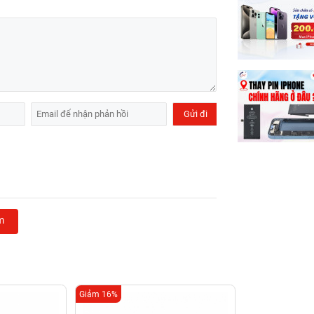
m
Giảm 16%