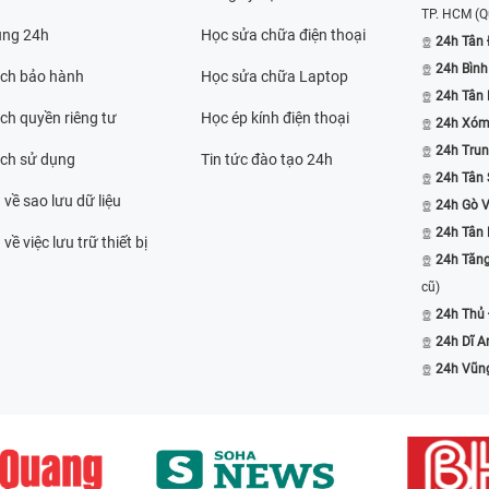
TP. HCM
(Q
ụng 24h
Học sửa chữa điện thoại
24h Tân 
24h Bình
ách bảo hành
Học sửa chữa Laptop
24h Tân
ch quyền riêng tư
Học ép kính điện thoại
24h Xóm
24h Trun
ách sử dụng
Tin tức đào tạo 24h
24h Tân 
 về sao lưu dữ liệu
24h Gò 
24h Tân
về việc lưu trữ thiết bị
24h Tăn
cũ)
24h Thủ
24h Dĩ A
24h Vũn