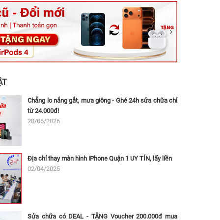
ệt, Tăng Nhơn Phú, Hồ Chí Minh (Q.9 TP. Thủ Đức cũ)
ân, Thủ Đức, Hồ Chí Minh (Bình Thọ, TP. Thủ Đức Cũ)
Ninh, Dĩ An, Hồ Chí Minh (Bình Dương Cũ)
 162A Ba Cu, Vũng Tàu, Hồ Chí Minh (TP. Vũng Tàu cũ)
 Thụ, Tân Sơn Nhất, Hồ Chí Minh (Tân Bình cũ)
ẬT
Chẳng lo nắng gắt, mưa giông - Ghé 24h sửa chữa chỉ
từ 24.000đ!
28/06/2026
Địa chỉ thay màn hình iPhone Quận 1 UY TÍN, lấy liền
02/04/2025
Sửa chữa có DEAL - TẶNG Voucher 200.000đ mua