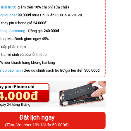
 lịch trước
giảm đến
10%
chi phí sửa chữa
g voucher
99.000đ
mua Phụ kiện REXON & VIDVIE
T
thay pin iPhone giá
24.000đ
n thoại Samsung
- Đồng giá
240.000đ
top, MacBook giảm ngay 45%
 cấp phần mềm
tra, vệ sinh và báo lỗi thiết bị
0%
nếu khách hàng không hài lòng
ế độ bảo hành
đều có chính sách hỗ trợ giá lên đến
300.000đ
Đặt lịch ngay
(Tặng Voucher 10% tối đa 50.000đ)
-7.700.000đ
-5.900.000đ