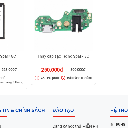
 Spark 8C
Thay cáp sạc Tecno Spark 8C
250.000đ
528.000đ
300.000đ
 phút
45 - 60 phút
Bảo hành 6 tháng
hức năng 6 tháng
 TIN & CHÍNH SÁCH
ĐÀO TẠO
HỆ TH
TRUNG T
u
Đăng ký học thử MIỄN PHÍ