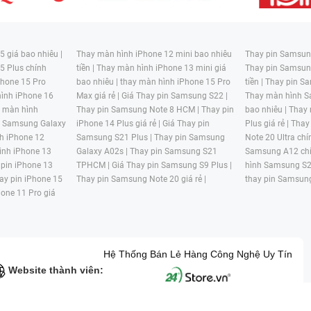
 giá bao nhiêu |
Thay màn hình iPhone 12 mini bao nhiêu
Thay pin Samsung
5 Plus chính
tiền |
Thay màn hình iPhone 13 mini giá
Thay pin Samsun
hone 15 Pro
bao nhiêu |
thay màn hình iPhone 15 Pro
tiền |
Thay pin Sa
ình iPhone 16
Max giá rẻ |
Giá Thay pin Samsung S22 |
Thay màn hình S
y màn hình
Thay pin Samsung Note 8 HCM |
Thay pin
bao nhiêu |
Thay
n Samsung Galaxy
iPhone 14 Plus giá rẻ |
Giá Thay pin
Plus giá rẻ |
Thay
h iPhone 12
Samsung S21 Plus |
Thay pin Samsung
Note 20 Ultra chí
ình iPhone 13
Galaxy A02s |
Thay pin Samsung S21
Samsung A12 chí
 pin iPhone 13
TPHCM |
Giá Thay pin Samsung S9 Plus |
hình Samsung S2
ay pin iPhone 15
Thay pin Samsung Note 20 giá rẻ |
thay pin Samsung
hone 11 Pro giá
Hệ Thống Bán Lẻ Hàng Công Nghệ Uy Tín
Website thành viên: