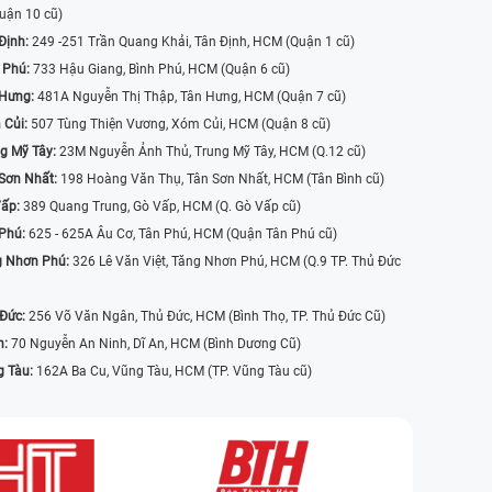
uận 10 cũ)
Định:
249 -251 Trần Quang Khải, Tân Định, HCM (Quận 1 cũ)
 Phú:
733 Hậu Giang, Bình Phú, HCM (Quận 6 cũ)
 Hưng:
481A Nguyễn Thị Thập, Tân Hưng, HCM (Quận 7 cũ)
 Củi:
507 Tùng Thiện Vương, Xóm Củi, HCM (Quận 8 cũ)
g Mỹ Tây:
23M Nguyễn Ảnh Thủ, Trung Mỹ Tây, HCM (Q.12 cũ)
Sơn Nhất:
198 Hoàng Văn Thụ, Tân Sơn Nhất, HCM (Tân Bình cũ)
Vấp:
389 Quang Trung, Gò Vấp, HCM (Q. Gò Vấp cũ)
 Phú:
625 - 625A Âu Cơ, Tân Phú, HCM (Quận Tân Phú cũ)
g Nhơn Phú:
326 Lê Văn Việt, Tăng Nhơn Phú, HCM (Q.9 TP. Thủ Đức
 Đức:
256 Võ Văn Ngân, Thủ Đức, HCM (Bình Thọ, TP. Thủ Đức Cũ)
n:
70 Nguyễn An Ninh, Dĩ An, HCM (Bình Dương Cũ)
g Tàu:
162A Ba Cu, Vũng Tàu, HCM (TP. Vũng Tàu cũ)