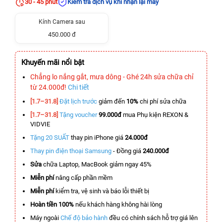
30 - 45 phút
Kiểm tra dịch vụ khi nhận lại máy
Kính Camera sau
450.000 đ
Khuyến mãi nổi bật
Chẳng lo nắng gắt, mưa dông - Ghé 24h sửa chữa chỉ
từ 24.000đ!
Chi tiết
[1.7–31.8]
Đặt lịch trước
giảm đến
10%
chi phí sửa chữa
[1.7–31.8]
Tặng voucher
99.000đ
mua Phụ kiện REXON &
VIDVIE
Tặng 20 SUẤT
thay pin iPhone giá
24.000đ
Thay pin điện thoại Samsung
- Đồng giá
240.000đ
Sửa
chữa Laptop, MacBook giảm ngay 45%
Miễn phí
nâng cấp phần mềm
Miễn phí
kiểm tra, vệ sinh và báo lỗi thiết bị
Hoàn tiền 100%
nếu khách hàng không hài lòng
Máy ngoài
Chế độ bảo hành
đều có chính sách hỗ trợ giá lên