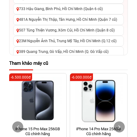
733 Hậu Giang, Bình Phú, Hồ Chí Minh (Quận 6 cũ)
481A Nguyễn Thị Thập, Tân Hưng, Hồ Chí Minh (Quận 7 cũ)
507 Tùng Thiện Vương, Xóm Củi, Hồ Chí Minh (Quận 8 cũ)
23M Nguyễn Ảnh Thủ, Trung Mỹ Tây, Hồ Chí Minh (Q.12 cũ)
389 Quang Trung, Gò Vấp, Hồ Chí Minh (Q. Gò Vấp cũ)
625 - 625A Âu Cơ, Tân Phú, Hồ Chí Minh (Quận Tân Phú cũ)
Tham khảo máy cũ
326 Lê Văn Việt, Tăng Nhơn Phú, Hồ Chí Minh (Q.9 TP. Thủ
-6.500.000đ
-6.000.000đ
-6
Đức cũ)
256 Võ Văn Ngân, Thủ Đức, Hồ Chí Minh (Bình Thọ, TP. Thủ
Đức Cũ)
70 Nguyễn An Ninh, Dĩ An, Hồ Chí Minh (Bình Dương Cũ)
24h Vũng Tàu: 162A Ba Cu, Vũng Tàu, Hồ Chí Minh (TP. Vũng
Tàu cũ)
iPhone 15 Pro Max 256GB
iPhone 14 Pro Max 256GB
198 Hoàng Văn Thụ, Tân Sơn Nhất, Hồ Chí Minh (Tân Bình
Cũ chính hãng
Cũ chính hãng
cũ)