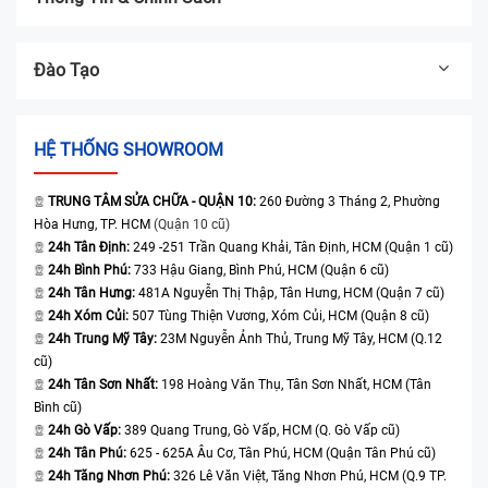
Đào Tạo
HỆ THỐNG SHOWROOM
TRUNG TÂM SỬA CHỮA - QUẬN 10:
260 Đường 3 Tháng 2, Phường
Hòa Hưng, TP. HCM
(Quận 10 cũ)
24h Tân Định:
249 -251 Trần Quang Khải, Tân Định, HCM (Quận 1 cũ)
24h Bình Phú:
733 Hậu Giang, Bình Phú, HCM (Quận 6 cũ)
24h Tân Hưng:
481A Nguyễn Thị Thập, Tân Hưng, HCM (Quận 7 cũ)
24h Xóm Củi:
507 Tùng Thiện Vương, Xóm Củi, HCM (Quận 8 cũ)
24h Trung Mỹ Tây:
23M Nguyễn Ảnh Thủ, Trung Mỹ Tây, HCM (Q.12
cũ)
24h Tân Sơn Nhất:
198 Hoàng Văn Thụ, Tân Sơn Nhất, HCM (Tân
Bình cũ)
24h Gò Vấp:
389 Quang Trung, Gò Vấp, HCM (Q. Gò Vấp cũ)
24h Tân Phú:
625 - 625A Âu Cơ, Tân Phú, HCM (Quận Tân Phú cũ)
24h Tăng Nhơn Phú:
326 Lê Văn Việt, Tăng Nhơn Phú, HCM (Q.9 TP.