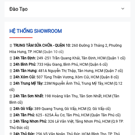
Đào Tạo
HỆ THỐNG SHOWROOM
TRUNG TÂM SỬA CHỮA - QUẬN 10:
260 Đường 3 Tháng 2, Phường
Hòa Hưng, TP. HCM
(Quận 10 cũ)
24h Tân Định:
249 -251 Trần Quang Khải, Tân Định, HCM (Quận 1 cũ)
24h Bình Phú:
733 Hậu Giang, Bình Phú, HCM (Quận 6 cũ)
24h Tân Hưng:
481A Nguyễn Thị Thập, Tân Hưng, HCM (Quận 7 cũ)
24h Xóm Củi:
507 Tùng Thiện Vương, Xóm Củi, HCM (Quận 8 cũ)
24h Trung Mỹ Tây:
23M Nguyễn Ảnh Thủ, Trung Mỹ Tây, HCM (Q.12
cũ)
24h Tân Sơn Nhất:
198 Hoàng Văn Thụ, Tân Sơn Nhất, HCM (Tân
Bình cũ)
24h Gò Vấp:
389 Quang Trung, Gò Vấp, HCM (Q. Gò Vấp cũ)
24h Tân Phú:
625 - 625A Âu Cơ, Tân Phú, HCM (Quận Tân Phú cũ)
24h Tăng Nhơn Phú:
326 Lê Văn Việt, Tăng Nhơn Phú, HCM (Q.9 TP.
Thủ Đức cũ)
24h Thủ Đức:
256 Võ Văn Ngân, Thủ Đức, HCM (Bình Thọ, TP. Thủ