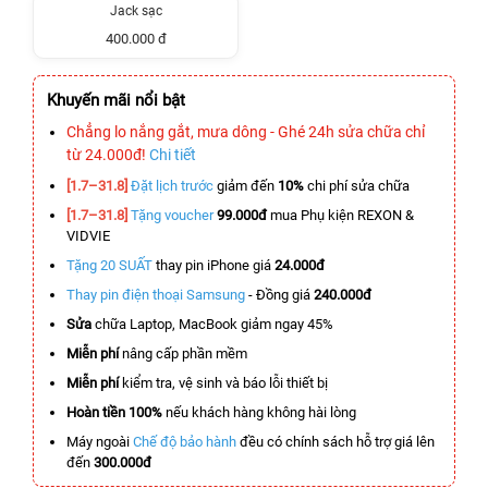
Jack sạc
400.000 đ
Khuyến mãi nổi bật
Chẳng lo nắng gắt, mưa dông - Ghé 24h sửa chữa chỉ
từ 24.000đ!
Chi tiết
[1.7–31.8]
Đặt lịch trước
giảm đến
10%
chi phí sửa chữa
[1.7–31.8]
Tặng voucher
99.000đ
mua Phụ kiện REXON &
VIDVIE
Tặng 20 SUẤT
thay pin iPhone giá
24.000đ
Thay pin điện thoại Samsung
- Đồng giá
240.000đ
Sửa
chữa Laptop, MacBook giảm ngay 45%
Miễn phí
nâng cấp phần mềm
Miễn phí
kiểm tra, vệ sinh và báo lỗi thiết bị
Hoàn tiền 100%
nếu khách hàng không hài lòng
Máy ngoài
Chế độ bảo hành
đều có chính sách hỗ trợ giá lên
đến
300.000đ