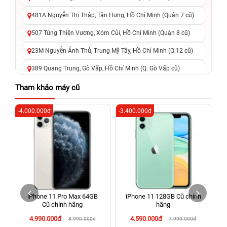
481A Nguyễn Thị Thập, Tân Hưng, Hồ Chí Minh (Quận 7 cũ)
507 Tùng Thiện Vương, Xóm Củi, Hồ Chí Minh (Quận 8 cũ)
23M Nguyễn Ảnh Thủ, Trung Mỹ Tây, Hồ Chí Minh (Q.12 cũ)
389 Quang Trung, Gò Vấp, Hồ Chí Minh (Q. Gò Vấp cũ)
625 - 625A Âu Cơ, Tân Phú, Hồ Chí Minh (Quận Tân Phú cũ)
Tham khảo máy cũ
326 Lê Văn Việt, Tăng Nhơn Phú, Hồ Chí Minh (Q.9 TP. Thủ
-4.000.000đ
-3.400.000đ
-5
Đức cũ)
256 Võ Văn Ngân, Thủ Đức, Hồ Chí Minh (Bình Thọ, TP. Thủ
Đức Cũ)
70 Nguyễn An Ninh, Dĩ An, Hồ Chí Minh (Bình Dương Cũ)
24h Vũng Tàu: 162A Ba Cu, Vũng Tàu, Hồ Chí Minh (TP. Vũng
Tàu cũ)
iPhone 11 Pro Max 64GB
iPhone 11 128GB Cũ chính
198 Hoàng Văn Thụ, Tân Sơn Nhất, Hồ Chí Minh (Tân Bình
Cũ chính hãng
hãng
cũ)
4.990.000đ
4.590.000đ
8.990.000đ
7.990.000đ