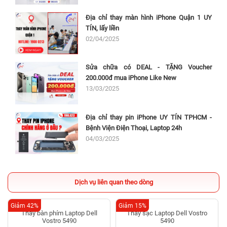
Địa chỉ thay màn hình iPhone Quận 1 UY
TÍN, lấy liền
02/04/2025
Sửa chữa có DEAL - TẶNG Voucher
200.000đ mua iPhone Like New
13/03/2025
Địa chỉ thay pin iPhone UY TÍN TPHCM -
Bệnh Viện Điện Thoại, Laptop 24h
04/03/2025
Dịch vụ liên quan theo dòng
Giảm 42%
Giảm 15%
Thay bàn phím Laptop Dell
Thay sạc Laptop Dell Vostro
Vostro 5490
5490