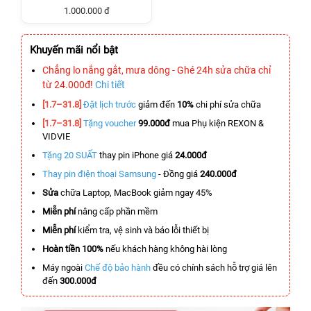
1.000.000 đ
Khuyến mãi nổi bật
Chẳng lo nắng gắt, mưa dông - Ghé 24h sửa chữa chỉ
từ 24.000đ!
Chi tiết
[1.7–31.8]
Đặt lịch trước
giảm đến
10%
chi phí sửa chữa
[1.7–31.8]
Tặng voucher
99.000đ
mua Phụ kiện REXON &
VIDVIE
Tặng 20 SUẤT
thay pin iPhone giá
24.000đ
Thay pin điện thoại Samsung
- Đồng giá
240.000đ
Sửa
chữa Laptop, MacBook giảm ngay 45%
Miễn phí
nâng cấp phần mềm
Miễn phí
kiểm tra, vệ sinh và báo lỗi thiết bị
Hoàn tiền 100%
nếu khách hàng không hài lòng
Máy ngoài
Chế độ bảo hành
đều có chính sách hỗ trợ giá lên
đến
300.000đ