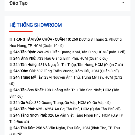
Đào Tạo
HỆ THỐNG SHOWROOM
TRUNG TÂM SỬA CHỮA - QUẬN 10:
260 Đường 3 Tháng 2, Phường
Hòa Hưng, TP. HCM
(Quận 10 cũ)
24h Tân Định:
249 -251 Trần Quang Khải, Tân Định, HCM (Quận 1 cũ)
24h Bình Phú:
733 Hậu Giang, Bình Phú, HCM (Quận 6 cũ)
24h Tân Hưng:
481A Nguyễn Thị Thập, Tân Hưng, HCM (Quận 7 cũ)
24h Xóm Củi:
507 Tùng Thiện Vương, Xóm Củi, HCM (Quận 8 cũ)
24h Trung Mỹ Tây:
23M Nguyễn Ảnh Thủ, Trung Mỹ Tây, HCM (Q.12
cũ)
24h Tân Sơn Nhất:
198 Hoàng Văn Thụ, Tân Sơn Nhất, HCM (Tân
Bình cũ)
24h Gò Vấp:
389 Quang Trung, Gò Vấp, HCM (Q. Gò Vấp cũ)
24h Tân Phú:
625 - 625A Âu Cơ, Tân Phú, HCM (Quận Tân Phú cũ)
24h Tăng Nhơn Phú:
326 Lê Văn Việt, Tăng Nhơn Phú, HCM (Q.9 TP.
Thủ Đức cũ)
24h Thủ Đức:
256 Võ Văn Ngân, Thủ Đức, HCM (Bình Thọ, TP. Thủ
Đức Cũ)