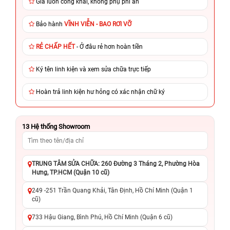
Giá luôn công khai, không phụ phí ẩn
Bảo hành
VĨNH VIỄN - BAO RƠI VỠ
RẺ CHẤP HẾT
- Ở đâu rẻ hơn hoàn tiền
Ký tên linh kiện và xem sửa chữa trực tiếp
Hoàn trả linh kiện hư hỏng có xác nhận chữ ký
13
Hệ thống Showroom
TRUNG TÂM SỬA CHỮA: 260 Đường 3 Tháng 2, Phường Hòa
Hưng, TP.HCM (Quận 10 cũ)
249 -251 Trần Quang Khải, Tân Định, Hồ Chí Minh (Quận 1
cũ)
733 Hậu Giang, Bình Phú, Hồ Chí Minh (Quận 6 cũ)