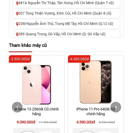
481A Nguyễn Thị Thập, Tân Hưng, Hồ Chí Minh (Quận 7 cũ)
507 Tùng Thiện Vương, Xóm Củi, Hồ Chí Minh (Quận 8 cũ)
23M Nguyễn Ảnh Thủ, Trung Mỹ Tây, Hồ Chí Minh (Q.12 cũ)
389 Quang Trung, Gò Vấp, Hồ Chí Minh (Q. Gò Vấp cũ)
625 - 625A Âu Cơ, Tân Phú, Hồ Chí Minh (Quận Tân Phú cũ)
Tham khảo máy cũ
326 Lê Văn Việt, Tăng Nhơn Phú, Hồ Chí Minh (Q.9 TP. Thủ
-2.900.000đ
-4.400.000đ
-8
Đức cũ)
256 Võ Văn Ngân, Thủ Đức, Hồ Chí Minh (Bình Thọ, TP. Thủ
Đức Cũ)
70 Nguyễn An Ninh, Dĩ An, Hồ Chí Minh (Bình Dương Cũ)
24h Vũng Tàu: 162A Ba Cu, Vũng Tàu, Hồ Chí Minh (TP. Vũng
Tàu cũ)
iPhone 13 256GB Cũ chính
iPhone 11 Pro 64GB Cũ
198 Hoàng Văn Thụ, Tân Sơn Nhất, Hồ Chí Minh (Tân Bình
hãng
chính hãng
cũ)
9.090.000đ
4.590.000đ
11.990.000đ
8.990.000đ