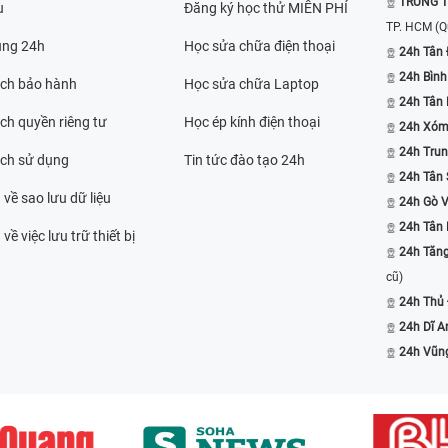
TRUNG T
u
Đăng ký học thử MIỄN PHÍ
TP. HCM
(Q
ụng 24h
Học sửa chữa điện thoại
24h Tân 
24h Bình
ách bảo hành
Học sửa chữa Laptop
24h Tân
ch quyền riêng tư
Học ép kính điện thoại
24h Xóm
24h Trun
ách sử dụng
Tin tức đào tạo 24h
24h Tân 
 về sao lưu dữ liệu
24h Gò 
24h Tân
về việc lưu trữ thiết bị
24h Tăn
cũ)
24h Thủ
24h Dĩ A
24h Vũn