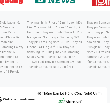
 giá bao nhiêu |
Thay màn hình iPhone 12 mini bao nhiêu
Thay pin Samsung
5 Plus chính
tiền |
Thay màn hình iPhone 13 mini giá
Thay pin Samsun
hone 15 Pro
bao nhiêu |
thay màn hình iPhone 15 Pro
tiền |
Thay pin Sa
ình iPhone 16
Max giá rẻ |
Giá Thay pin Samsung S22 |
Thay màn hình S
y màn hình
Thay pin Samsung Note 8 HCM |
Thay pin
bao nhiêu |
Thay
n Samsung Galaxy
iPhone 14 Plus giá rẻ |
Giá Thay pin
Plus giá rẻ |
Thay
h iPhone 12
Samsung S21 Plus |
Thay pin Samsung
Note 20 Ultra chí
ình iPhone 13
Galaxy A02s |
Thay pin Samsung S21
Samsung A12 chí
 pin iPhone 13
TPHCM |
Giá Thay pin Samsung S9 Plus |
hình Samsung S2
ay pin iPhone 15
Thay pin Samsung Note 20 giá rẻ |
thay pin Samsung
hone 11 Pro giá
Hệ Thống Bán Lẻ Hàng Công Nghệ Uy Tín
Website thành viên: