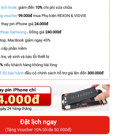
 lịch trước
giảm đến
10%
chi phí sửa chữa
g voucher
99.000đ
mua Phụ kiện REXON & VIDVIE
T
thay pin iPhone giá
24.000đ
n thoại Samsung
- Đồng giá
240.000đ
top, MacBook giảm ngay 45%
 cấp phần mềm
tra, vệ sinh và báo lỗi thiết bị
0%
nếu khách hàng không hài lòng
ế độ bảo hành
đều có chính sách hỗ trợ giá lên đến
300.000đ
Đặt lịch ngay
(Tặng Voucher 10% tối đa 50.000đ)
-6.500.000đ
-4.900.000đ