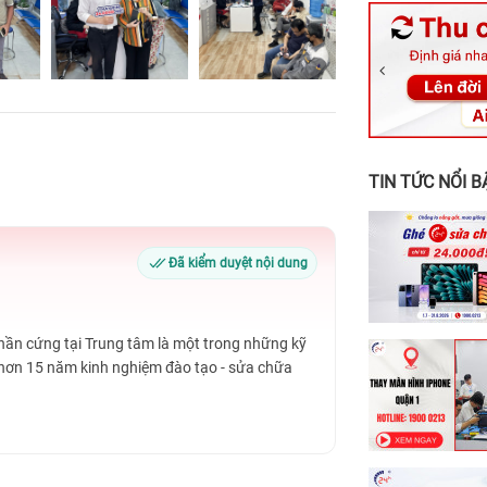
326 Lê Văn Vi
256 Võ Văn Ng
70 Nguyễn An 
24h Vũng Tàu:
198 Hoàng Văn
TIN TỨC NỔI B
Đã kiểm duyệt nội dung
Phần cứng tại Trung tâm là một trong những kỹ
 hơn 15 năm kinh nghiệm đào tạo - sửa chữa