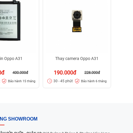
29
30 -
in Oppo A31
Thay camera Oppo A31
0đ
190.000đ
400.000đ
228.000đ
t
30 - 45 phút
Bảo hành 15 tháng
Bảo hành 6 tháng
ỐNG SHOWROOM