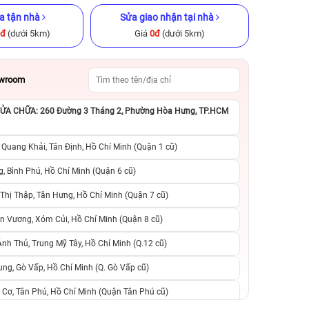
a tận nhà
Sửa giao nhận tại nhà
0đ
(dưới 5km)
Giá
0đ
(dưới 5km)
owroom
A CHỮA: 260 Đường 3 Tháng 2, Phường Hòa Hưng, TP.HCM
GB Cũ chính
iPhone XS Max 64GB Cũ chính
iPhone 11 Pro 25
hãng
hãng
 Quang Khải, Tân Định, Hồ Chí Minh (Quận 1 cũ)
.990.000đ
4.490.000đ
10.990.000đ
5.090.000đ
9
, Bình Phú, Hồ Chí Minh (Quận 6 cũ)
hị Thập, Tân Hưng, Hồ Chí Minh (Quận 7 cũ)
suất, 0 phí
0 trả trước, 0 lãi suất, 0 phí
0 trả trước, 0 lãi
n Vương, Xóm Củi, Hồ Chí Minh (Quận 8 cũ)
người thân
chuyển đổi, 0 gọi người thân
chuyển đổi, 0 gọi
h Thủ, Trung Mỹ Tây, Hồ Chí Minh (Q.12 cũ)
ng, Gò Vấp, Hồ Chí Minh (Q. Gò Vấp cũ)
 Cơ, Tân Phú, Hồ Chí Minh (Quận Tân Phú cũ)