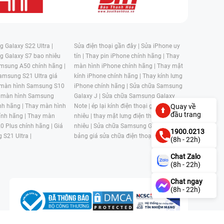
 Galaxy S22 Ultra |
Sửa điện thoại gần đây |
Sửa iPhone uy
g Galaxy S7 bao nhiêu
tín |
Thay pin iPhone chính hãng |
Thay
msung A50 chính hãng |
màn hình iPhone chính hãng |
Thay mặt
amsung S21 Ultra giá
kính iPhone chính hãng |
Thay kính lưng
 màn hình Samsung S10
iPhone chính hãng |
Sửa chữa Samsung
 màn hình Samsung
Galaxy J |
Sửa chữa Samsung Galaxy
Quay về
nh hãng |
Thay màn hình
Note |
ép lại kính điện thoại giá bao
đầu trang
nh hãng |
Thay màn
nhiêu |
thay mặt lưng điện thoại giá bao
0 Plus chính hãng |
Giá
nhiêu |
Sửa chữa Samsung Galaxy S |
1900.0213
 S21 Ultra |
bảng giá sửa chữa điện thoại samsung |
(8h - 22h)
Chat Zalo
(8h - 22h)
Chat ngay
(8h - 22h)