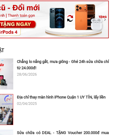
ệt, Tăng Nhơn Phú, Hồ Chí Minh (Q.9 TP. Thủ Đức cũ)
ân, Thủ Đức, Hồ Chí Minh (Bình Thọ, TP. Thủ Đức Cũ)
Ninh, Dĩ An, Hồ Chí Minh (Bình Dương Cũ)
 162A Ba Cu, Vũng Tàu, Hồ Chí Minh (TP. Vũng Tàu cũ)
 Thụ, Tân Sơn Nhất, Hồ Chí Minh (Tân Bình cũ)
ẬT
Chẳng lo nắng gắt, mưa giông - Ghé 24h sửa chữa chỉ
từ 24.000đ!
28/06/2026
Địa chỉ thay màn hình iPhone Quận 1 UY TÍN, lấy liền
02/04/2025
Sửa chữa có DEAL - TẶNG Voucher 200.000đ mua