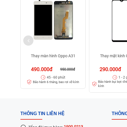
Thay màn hình Oppo A31
Thay mặt kính
490.000đ
290.000đ
950.000đ
45 - 60 phút
1 - 2 
Bảo hành bụi bọt vĩnh
Bảo hành 6 tháng, bao rơi vỡ kính
kính
THÔNG TIN LIÊN HỆ
THÔNG
1900.0213