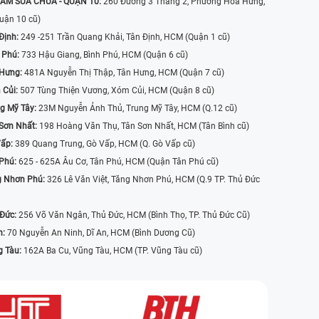
ÂM SỬA CHỮA - QUẬN 10:
260 Đường 3 Tháng 2, Phường Hòa Hưng,
uận 10 cũ)
Định:
249 -251 Trần Quang Khải, Tân Định, HCM (Quận 1 cũ)
 Phú:
733 Hậu Giang, Bình Phú, HCM (Quận 6 cũ)
 Hưng:
481A Nguyễn Thị Thập, Tân Hưng, HCM (Quận 7 cũ)
 Củi:
507 Tùng Thiện Vương, Xóm Củi, HCM (Quận 8 cũ)
g Mỹ Tây:
23M Nguyễn Ảnh Thủ, Trung Mỹ Tây, HCM (Q.12 cũ)
Sơn Nhất:
198 Hoàng Văn Thụ, Tân Sơn Nhất, HCM (Tân Bình cũ)
Vấp:
389 Quang Trung, Gò Vấp, HCM (Q. Gò Vấp cũ)
 Phú:
625 - 625A Âu Cơ, Tân Phú, HCM (Quận Tân Phú cũ)
g Nhơn Phú:
326 Lê Văn Việt, Tăng Nhơn Phú, HCM (Q.9 TP. Thủ Đức
 Đức:
256 Võ Văn Ngân, Thủ Đức, HCM (Bình Thọ, TP. Thủ Đức Cũ)
n:
70 Nguyễn An Ninh, Dĩ An, HCM (Bình Dương Cũ)
g Tàu:
162A Ba Cu, Vũng Tàu, HCM (TP. Vũng Tàu cũ)