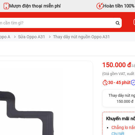
Mượn điện thoại miễn phí
Hoàn tiền 100%
ppo A
Sửa Oppo A31
Thay dây nút nguồn Oppo A31
150.000 đ
1
(Giá gồm VAT, xuất 
30 - 45 phút
Thay dây nút n
150.000 đ
Khuyến mãi nổ
Chẳng lo nắ
Chi tiết