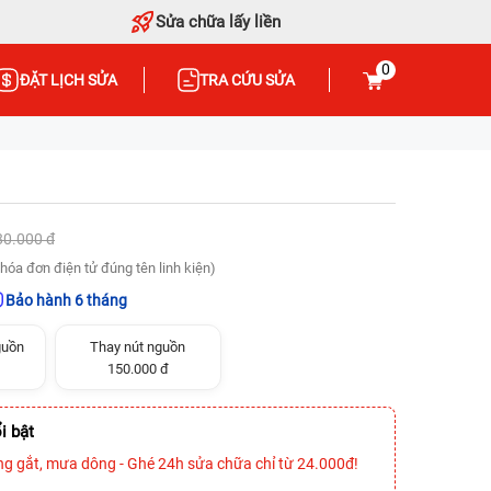
Sửa chữa lấy liền
0
ĐẶT LỊCH SỬA
TRA CỨU SỬA
80.000 đ
hóa đơn điện tử đúng tên linh kiện)
Bảo hành 6 tháng
guồn
Thay nút nguồn
150.000 đ
i bật
ng gắt, mưa dông - Ghé 24h sửa chữa chỉ từ 24.000đ!