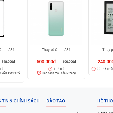
 Oppo A31
Thay vỏ Oppo A31
Thay p
500.000đ
240.00
348.000đ
600.000đ
giờ
1 - 2 giờ
30 - 45 phú
 viễn, bao rơi vỡ
Bảo hành màu sắc 6 tháng
 TIN & CHÍNH SÁCH
ĐÀO TẠO
HỆ TH