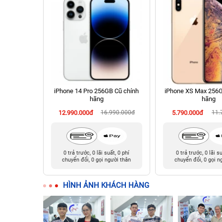
 512GB Cũ
iPhone 14 Pro 256GB Cũ chính
iPhone XS Max 256G
hãng
hãng
990.000đ
12.990.000đ
16.990.000đ
5.790.000đ
11.
t, 0 phí
0 trả trước, 0 lãi suất, 0 phí
0 trả trước, 0 lãi s
ười thân
chuyển đổi, 0 gọi người thân
chuyển đổi, 0 gọi n
HÌNH ẢNH KHÁCH HÀNG