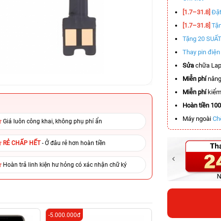
[1.7–31.8]
Đặt
[1.7–31.8]
Tặn
Tặng 20 SUẤ
Thay pin điệ
Sửa
chữa Lap
Miễn phí
nâng
Miễn phí
kiểm 
Hoàn tiền 10
Máy ngoài
Ch
Giá luôn công khai, không phụ phí ẩn
RẺ CHẤP HẾT
- Ở đâu rẻ hơn hoàn tiền
Hoàn trả linh kiện hư hỏng có xác nhận chữ ký
-5.000.000đ
-6.000.000đ