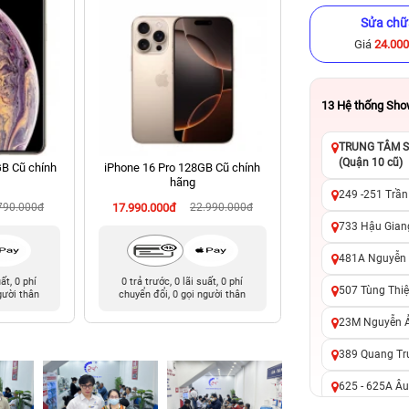
Sửa chữ
Giá
24.00
13
Hệ thống Sh
TRUNG TÂM SỬ
(Quận 10 cũ)
B Cũ chính
iPhone 16 Pro 128GB Cũ chính
iPhone 15 Pro 128
hãng
hãng
249 -251 Trần
790.000đ
17.990.000đ
22.990.000đ
13.990.000đ
19
733 Hậu Giang
481A Nguyễn T
uất, 0 phí
0 trả trước, 0 lãi suất, 0 phí
0 trả trước, 0 lãi 
507 Tùng Thiệ
gười thân
chuyển đổi, 0 gọi người thân
chuyển đổi, 0 gọi 
23M Nguyễn Ản
389 Quang Tru
625 - 625A Âu