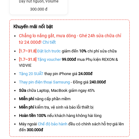
Dây nút nguồn, Volume
300.000 đ
Khuyến mãi nổi bật
Chẳng lo nắng gắt, mưa dông - Ghé 24h sửa chữa chỉ
từ 24.000đ!
Chi tiết
[1.7–31.8]
Đặt lịch trước
giảm đến
10%
chi phí sửa chữa
[1.7–31.8]
Tặng voucher
99.000đ
mua Phụ kiện REXON &
VIDVIE
Tặng 20 SUẤT
thay pin iPhone giá
24.000đ
Thay pin điện thoại Samsung
- Đồng giá
240.000đ
Sửa
chữa Laptop, MacBook giảm ngay 45%
Miễn phí
nâng cấp phần mềm
Miễn phí
kiểm tra, vệ sinh và báo lỗi thiết bị
Hoàn tiền 100%
nếu khách hàng không hài lòng
Máy ngoài
Chế độ bảo hành
đều có chính sách hỗ trợ giá lên
đến
300.000đ