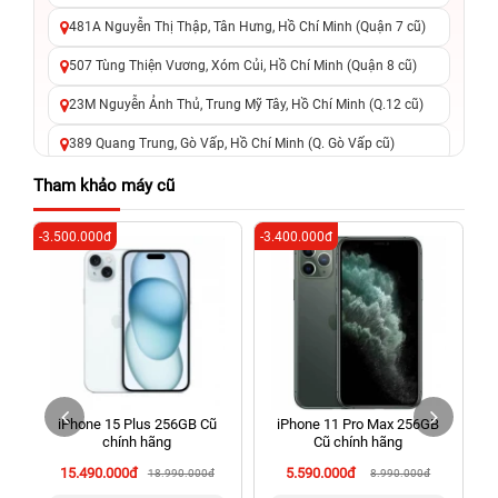
481A Nguyễn Thị Thập, Tân Hưng, Hồ Chí Minh (Quận 7 cũ)
507 Tùng Thiện Vương, Xóm Củi, Hồ Chí Minh (Quận 8 cũ)
23M Nguyễn Ảnh Thủ, Trung Mỹ Tây, Hồ Chí Minh (Q.12 cũ)
389 Quang Trung, Gò Vấp, Hồ Chí Minh (Q. Gò Vấp cũ)
625 - 625A Âu Cơ, Tân Phú, Hồ Chí Minh (Quận Tân Phú cũ)
Tham khảo máy cũ
326 Lê Văn Việt, Tăng Nhơn Phú, Hồ Chí Minh (Q.9 TP. Thủ
-3.500.000đ
-3.400.000đ
-6
Đức cũ)
256 Võ Văn Ngân, Thủ Đức, Hồ Chí Minh (Bình Thọ, TP. Thủ
Đức Cũ)
70 Nguyễn An Ninh, Dĩ An, Hồ Chí Minh (Bình Dương Cũ)
24h Vũng Tàu: 162A Ba Cu, Vũng Tàu, Hồ Chí Minh (TP. Vũng
Tàu cũ)
iPhone 15 Plus 256GB Cũ
iPhone 11 Pro Max 256GB
198 Hoàng Văn Thụ, Tân Sơn Nhất, Hồ Chí Minh (Tân Bình
chính hãng
Cũ chính hãng
cũ)
15.490.000đ
5.590.000đ
18.990.000đ
8.990.000đ