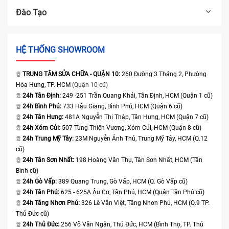
Đào Tạo
HỆ THỐNG SHOWROOM
TRUNG TÂM SỬA CHỮA - QUẬN 10:
260 Đường 3 Tháng 2, Phường
Hòa Hưng, TP. HCM
(Quận 10 cũ)
24h Tân Định:
249 -251 Trần Quang Khải, Tân Định, HCM (Quận 1 cũ)
24h Bình Phú:
733 Hậu Giang, Bình Phú, HCM (Quận 6 cũ)
24h Tân Hưng:
481A Nguyễn Thị Thập, Tân Hưng, HCM (Quận 7 cũ)
24h Xóm Củi:
507 Tùng Thiện Vương, Xóm Củi, HCM (Quận 8 cũ)
24h Trung Mỹ Tây:
23M Nguyễn Ảnh Thủ, Trung Mỹ Tây, HCM (Q.12
cũ)
24h Tân Sơn Nhất:
198 Hoàng Văn Thụ, Tân Sơn Nhất, HCM (Tân
Bình cũ)
24h Gò Vấp:
389 Quang Trung, Gò Vấp, HCM (Q. Gò Vấp cũ)
24h Tân Phú:
625 - 625A Âu Cơ, Tân Phú, HCM (Quận Tân Phú cũ)
24h Tăng Nhơn Phú:
326 Lê Văn Việt, Tăng Nhơn Phú, HCM (Q.9 TP.
Thủ Đức cũ)
24h Thủ Đức:
256 Võ Văn Ngân, Thủ Đức, HCM (Bình Thọ, TP. Thủ