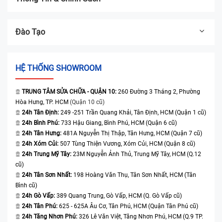
Đào Tạo
HỆ THỐNG SHOWROOM
TRUNG TÂM SỬA CHỮA - QUẬN 10:
260 Đường 3 Tháng 2, Phường
Hòa Hưng, TP. HCM
(Quận 10 cũ)
24h Tân Định:
249 -251 Trần Quang Khải, Tân Định, HCM (Quận 1 cũ)
24h Bình Phú:
733 Hậu Giang, Bình Phú, HCM (Quận 6 cũ)
24h Tân Hưng:
481A Nguyễn Thị Thập, Tân Hưng, HCM (Quận 7 cũ)
24h Xóm Củi:
507 Tùng Thiện Vương, Xóm Củi, HCM (Quận 8 cũ)
24h Trung Mỹ Tây:
23M Nguyễn Ảnh Thủ, Trung Mỹ Tây, HCM (Q.12
cũ)
24h Tân Sơn Nhất:
198 Hoàng Văn Thụ, Tân Sơn Nhất, HCM (Tân
Bình cũ)
24h Gò Vấp:
389 Quang Trung, Gò Vấp, HCM (Q. Gò Vấp cũ)
24h Tân Phú:
625 - 625A Âu Cơ, Tân Phú, HCM (Quận Tân Phú cũ)
24h Tăng Nhơn Phú:
326 Lê Văn Việt, Tăng Nhơn Phú, HCM (Q.9 TP.