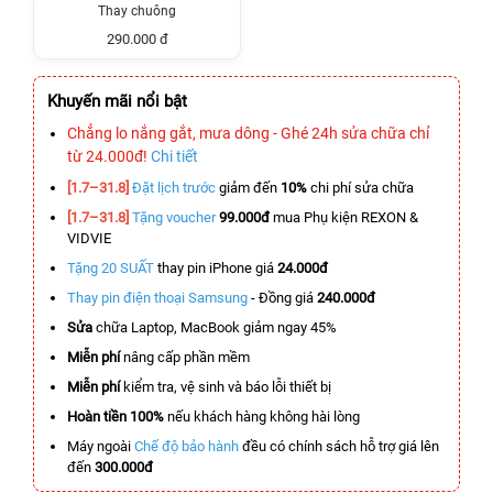
Thay chuông
290.000 đ
Khuyến mãi nổi bật
Chẳng lo nắng gắt, mưa dông - Ghé 24h sửa chữa chỉ
từ 24.000đ!
Chi tiết
[1.7–31.8]
Đặt lịch trước
giảm đến
10%
chi phí sửa chữa
[1.7–31.8]
Tặng voucher
99.000đ
mua Phụ kiện REXON &
VIDVIE
Tặng 20 SUẤT
thay pin iPhone giá
24.000đ
Thay pin điện thoại Samsung
- Đồng giá
240.000đ
Sửa
chữa Laptop, MacBook giảm ngay 45%
Miễn phí
nâng cấp phần mềm
Miễn phí
kiểm tra, vệ sinh và báo lỗi thiết bị
Hoàn tiền 100%
nếu khách hàng không hài lòng
Máy ngoài
Chế độ bảo hành
đều có chính sách hỗ trợ giá lên
đến
300.000đ