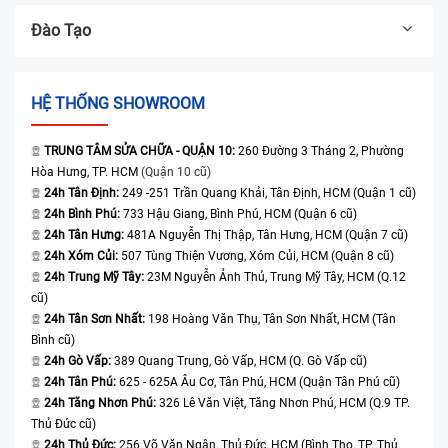
Đào Tạo
HỆ THỐNG SHOWROOM
TRUNG TÂM SỬA CHỮA - QUẬN 10:
260 Đường 3 Tháng 2, Phường
Hòa Hưng, TP. HCM
(Quận 10 cũ)
24h Tân Định:
249 -251 Trần Quang Khải, Tân Định, HCM (Quận 1 cũ)
24h Bình Phú:
733 Hậu Giang, Bình Phú, HCM (Quận 6 cũ)
24h Tân Hưng:
481A Nguyễn Thị Thập, Tân Hưng, HCM (Quận 7 cũ)
24h Xóm Củi:
507 Tùng Thiện Vương, Xóm Củi, HCM (Quận 8 cũ)
24h Trung Mỹ Tây:
23M Nguyễn Ảnh Thủ, Trung Mỹ Tây, HCM (Q.12
cũ)
24h Tân Sơn Nhất:
198 Hoàng Văn Thụ, Tân Sơn Nhất, HCM (Tân
Bình cũ)
24h Gò Vấp:
389 Quang Trung, Gò Vấp, HCM (Q. Gò Vấp cũ)
24h Tân Phú:
625 - 625A Âu Cơ, Tân Phú, HCM (Quận Tân Phú cũ)
24h Tăng Nhơn Phú:
326 Lê Văn Việt, Tăng Nhơn Phú, HCM (Q.9 TP.
Thủ Đức cũ)
24h Thủ Đức:
256 Võ Văn Ngân, Thủ Đức, HCM (Bình Thọ, TP. Thủ