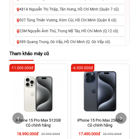
481A Nguyễn Thị Thập, Tân Hưng, Hồ Chí Minh (Quận 7 cũ)
507 Tùng Thiện Vương, Xóm Củi, Hồ Chí Minh (Quận 8 cũ)
23M Nguyễn Ảnh Thủ, Trung Mỹ Tây, Hồ Chí Minh (Q.12 cũ)
389 Quang Trung, Gò Vấp, Hồ Chí Minh (Q. Gò Vấp cũ)
625 - 625A Âu Cơ, Tân Phú, Hồ Chí Minh (Quận Tân Phú cũ)
Tham khảo máy cũ
326 Lê Văn Việt, Tăng Nhơn Phú, Hồ Chí Minh (Q.9 TP. Thủ
-11.000.000đ
-6.500.000đ
-3
Đức cũ)
256 Võ Văn Ngân, Thủ Đức, Hồ Chí Minh (Bình Thọ, TP. Thủ
Đức Cũ)
70 Nguyễn An Ninh, Dĩ An, Hồ Chí Minh (Bình Dương Cũ)
24h Vũng Tàu: 162A Ba Cu, Vũng Tàu, Hồ Chí Minh (TP. Vũng
Tàu cũ)
iPhone 15 Pro Max 512GB
iPhone 15 Pro Max 256GB
198 Hoàng Văn Thụ, Tân Sơn Nhất, Hồ Chí Minh (Tân Bình
Cũ chính hãng
Cũ chính hãng
cũ)
18.990.000đ
17.490.000đ
29.990.000đ
23.990.000đ