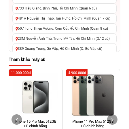
733 Hậu Giang, Bình Phú, Hồ Chí Minh (Quận 6 cũ)
481A Nguyễn Thị Thập, Tân Hưng, Hồ Chí Minh (Quận 7 cũ)
507 Tùng Thiện Vương, Xóm Củi, Hồ Chí Minh (Quận 8 cũ)
23M Nguyễn Ảnh Thủ, Trung Mỹ Tây, Hồ Chí Minh (Q.12 cũ)
389 Quang Trung, Gò Vấp, Hồ Chí Minh (Q. Gò Vấp cũ)
625 - 625A Âu Cơ, Tân Phú, Hồ Chí Minh (Quận Tân Phú cũ)
Tham khảo máy cũ
326 Lê Văn Việt, Tăng Nhơn Phú, Hồ Chí Minh (Q.9 TP. Thủ
-11.000.000đ
-4.900.000đ
-5
Đức cũ)
256 Võ Văn Ngân, Thủ Đức, Hồ Chí Minh (Bình Thọ, TP. Thủ
Đức Cũ)
70 Nguyễn An Ninh, Dĩ An, Hồ Chí Minh (Bình Dương Cũ)
24h Vũng Tàu: 162A Ba Cu, Vũng Tàu, Hồ Chí Minh (TP. Vũng
Tàu cũ)
iPhone 15 Pro Max 512GB
iPhone 11 Pro Max 512GB
198 Hoàng Văn Thụ, Tân Sơn Nhất, Hồ Chí Minh (Tân Bình
Cũ chính hãng
Cũ chính hãng
cũ)