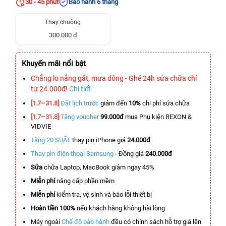
30 - 45 phút
Bảo hành 6 tháng
Thay chuông
300.000 đ
Khuyến mãi nổi bật
Chẳng lo nắng gắt, mưa dông - Ghé 24h sửa chữa chỉ
từ 24.000đ!
Chi tiết
[1.7–31.8]
Đặt lịch trước
giảm đến
10%
chi phí sửa chữa
[1.7–31.8]
Tặng voucher
99.000đ
mua Phụ kiện REXON &
VIDVIE
Tặng 20 SUẤT
thay pin iPhone giá
24.000đ
Thay pin điện thoại Samsung
- Đồng giá
240.000đ
Sửa
chữa Laptop, MacBook giảm ngay 45%
Miễn phí
nâng cấp phần mềm
Miễn phí
kiểm tra, vệ sinh và báo lỗi thiết bị
Hoàn tiền 100%
nếu khách hàng không hài lòng
Máy ngoài
Chế độ bảo hành
đều có chính sách hỗ trợ giá lên