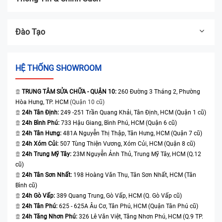
Đào Tạo
HỆ THỐNG SHOWROOM
TRUNG TÂM SỬA CHỮA - QUẬN 10:
260 Đường 3 Tháng 2, Phường
Hòa Hưng, TP. HCM
(Quận 10 cũ)
24h Tân Định:
249 -251 Trần Quang Khải, Tân Định, HCM (Quận 1 cũ)
24h Bình Phú:
733 Hậu Giang, Bình Phú, HCM (Quận 6 cũ)
24h Tân Hưng:
481A Nguyễn Thị Thập, Tân Hưng, HCM (Quận 7 cũ)
24h Xóm Củi:
507 Tùng Thiện Vương, Xóm Củi, HCM (Quận 8 cũ)
24h Trung Mỹ Tây:
23M Nguyễn Ảnh Thủ, Trung Mỹ Tây, HCM (Q.12
cũ)
24h Tân Sơn Nhất:
198 Hoàng Văn Thụ, Tân Sơn Nhất, HCM (Tân
Bình cũ)
24h Gò Vấp:
389 Quang Trung, Gò Vấp, HCM (Q. Gò Vấp cũ)
24h Tân Phú:
625 - 625A Âu Cơ, Tân Phú, HCM (Quận Tân Phú cũ)
24h Tăng Nhơn Phú:
326 Lê Văn Việt, Tăng Nhơn Phú, HCM (Q.9 TP.