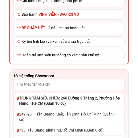
Giá luôn công khai, không phụ phí ẩn
Bảo hành
VĨNH VIỄN - BAO RƠI VỠ
RẺ CHẤP HẾT
- Ở đâu rẻ hơn hoàn tiền
Ký tên linh kiện và xem sửa chữa trực tiếp
Hoàn trả linh kiện hư hỏng có xác nhận chữ ký
13
Hệ thống Showroom
TRUNG TÂM SỬA CHỮA: 260 Đường 3 Tháng 2, Phường Hòa
Hưng, TP.HCM (Quận 10 cũ)
249 -251 Trần Quang Khải, Tân Định, Hồ Chí Minh (Quận 1
cũ)
733 Hậu Giang, Bình Phú, Hồ Chí Minh (Quận 6 cũ)