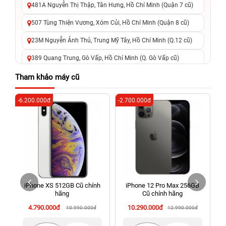
481A Nguyễn Thị Thập, Tân Hưng, Hồ Chí Minh (Quận 7 cũ)
507 Tùng Thiện Vương, Xóm Củi, Hồ Chí Minh (Quận 8 cũ)
23M Nguyễn Ảnh Thủ, Trung Mỹ Tây, Hồ Chí Minh (Q.12 cũ)
389 Quang Trung, Gò Vấp, Hồ Chí Minh (Q. Gò Vấp cũ)
625 - 625A Âu Cơ, Tân Phú, Hồ Chí Minh (Quận Tân Phú cũ)
Tham khảo máy cũ
326 Lê Văn Việt, Tăng Nhơn Phú, Hồ Chí Minh (Q.9 TP. Thủ
-6.200.000đ
-2.700.000đ
-3
Đức cũ)
256 Võ Văn Ngân, Thủ Đức, Hồ Chí Minh (Bình Thọ, TP. Thủ
Đức Cũ)
70 Nguyễn An Ninh, Dĩ An, Hồ Chí Minh (Bình Dương Cũ)
24h Vũng Tàu: 162A Ba Cu, Vũng Tàu, Hồ Chí Minh (TP. Vũng
Tàu cũ)
iPhone XS 512GB Cũ chính
iPhone 12 Pro Max 256GB
198 Hoàng Văn Thụ, Tân Sơn Nhất, Hồ Chí Minh (Tân Bình
hãng
Cũ chính hãng
cũ)
4.790.000đ
10.290.000đ
10.990.000đ
12.990.000đ