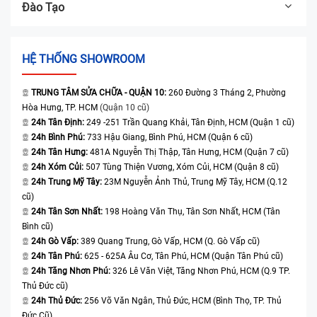
Đào Tạo
HỆ THỐNG SHOWROOM
TRUNG TÂM SỬA CHỮA - QUẬN 10:
260 Đường 3 Tháng 2, Phường
Hòa Hưng, TP. HCM
(Quận 10 cũ)
24h Tân Định:
249 -251 Trần Quang Khải, Tân Định, HCM (Quận 1 cũ)
24h Bình Phú:
733 Hậu Giang, Bình Phú, HCM (Quận 6 cũ)
24h Tân Hưng:
481A Nguyễn Thị Thập, Tân Hưng, HCM (Quận 7 cũ)
24h Xóm Củi:
507 Tùng Thiện Vương, Xóm Củi, HCM (Quận 8 cũ)
24h Trung Mỹ Tây:
23M Nguyễn Ảnh Thủ, Trung Mỹ Tây, HCM (Q.12
cũ)
24h Tân Sơn Nhất:
198 Hoàng Văn Thụ, Tân Sơn Nhất, HCM (Tân
Bình cũ)
24h Gò Vấp:
389 Quang Trung, Gò Vấp, HCM (Q. Gò Vấp cũ)
24h Tân Phú:
625 - 625A Âu Cơ, Tân Phú, HCM (Quận Tân Phú cũ)
24h Tăng Nhơn Phú:
326 Lê Văn Việt, Tăng Nhơn Phú, HCM (Q.9 TP.
Thủ Đức cũ)
24h Thủ Đức:
256 Võ Văn Ngân, Thủ Đức, HCM (Bình Thọ, TP. Thủ
Đức Cũ)