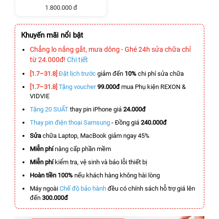
1.800.000 đ
Khuyến mãi nổi bật
Chẳng lo nắng gắt, mưa dông - Ghé 24h sửa chữa chỉ
từ 24.000đ!
Chi tiết
[1.7–31.8]
Đặt lịch trước
giảm đến
10%
chi phí sửa chữa
[1.7–31.8]
Tặng voucher
99.000đ
mua Phụ kiện REXON &
VIDVIE
Tặng 20 SUẤT
thay pin iPhone giá
24.000đ
Thay pin điện thoại Samsung
- Đồng giá
240.000đ
Sửa
chữa Laptop, MacBook giảm ngay 45%
Miễn phí
nâng cấp phần mềm
Miễn phí
kiểm tra, vệ sinh và báo lỗi thiết bị
Hoàn tiền 100%
nếu khách hàng không hài lòng
Máy ngoài
Chế độ bảo hành
đều có chính sách hỗ trợ giá lên
đến
300.000đ