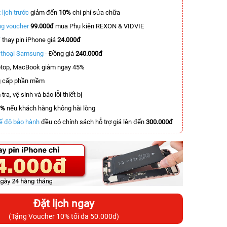
 lịch trước
giảm đến
10%
chi phí sửa chữa
g voucher
99.000đ
mua Phụ kiện REXON & VIDVIE
T
thay pin iPhone giá
24.000đ
n thoại Samsung
- Đồng giá
240.000đ
top, MacBook giảm ngay 45%
 cấp phần mềm
tra, vệ sinh và báo lỗi thiết bị
0%
nếu khách hàng không hài lòng
ế độ bảo hành
đều có chính sách hỗ trợ giá lên đến
300.000đ
Đặt lịch ngay
(Tặng Voucher 10% tối đa 50.000đ)
-6.500.000đ
-5.500.000đ