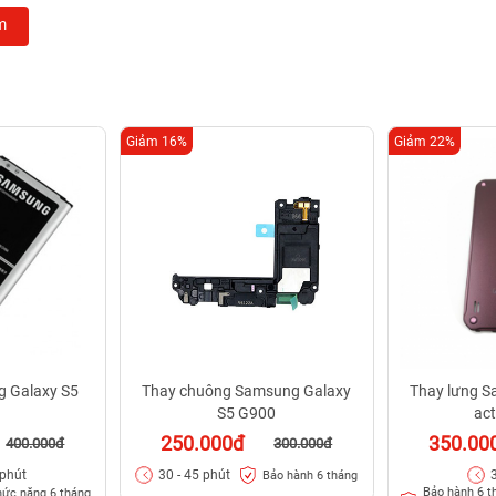
m
Giảm 16%
Giảm 22%
g Galaxy S5
Thay chuông Samsung Galaxy
Thay lưng S
S5 G900
act
250.000đ
350.00
400.000đ
300.000đ
 phút
30 - 45 phút
3
Bảo hành 6 tháng
Bảo hành 6 th
hức năng 6 tháng