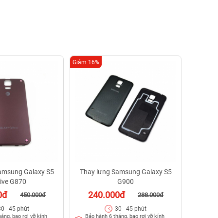
Giảm 16%
Giảm 16%
Thay k
35
Kiể
amsung Galaxy S5
Thay lưng Samsung Galaxy S5
ive G870
G900
0đ
240.000đ
450.000đ
288.000đ
0 - 45 phút
30 - 45 phút
áng, bao rơi vỡ kính
Bảo hành 6 tháng, bao rơi vỡ kính