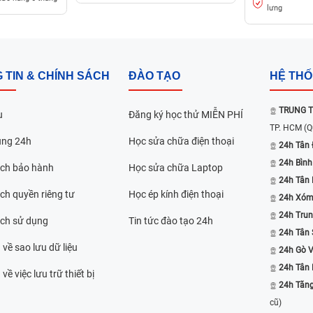
lưng
 TIN & CHÍNH SÁCH
ĐÀO TẠO
HỆ TH
TRUNG T
u
Đăng ký học thử MIỄN PHÍ
TP. HCM
(Q
ụng 24h
Học sửa chữa điện thoại
24h Tân 
24h Bình
ách bảo hành
Học sửa chữa Laptop
24h Tân
ch quyền riêng tư
Học ép kính điện thoại
24h Xóm
24h Trun
ách sử dụng
Tin tức đào tạo 24h
24h Tân 
 về sao lưu dữ liệu
24h Gò 
24h Tân
về việc lưu trữ thiết bị
24h Tăn
cũ)