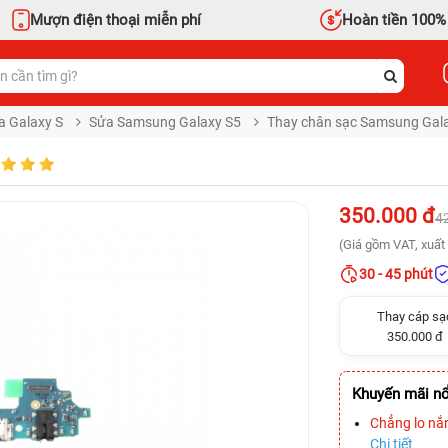
Mượn điện thoại miễn phí
Hoàn tiền 100%
a Galaxy S
Sửa Samsung Galaxy S5
Thay chân sạc Samsung Gal
350.000 đ
4
(Giá gồm VAT, xuất 
30 - 45 phút
Thay cáp sạ
350.000 đ
Khuyến mãi nổ
Chẳng lo nắ
Chi tiết