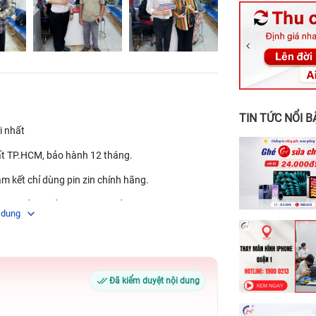
326 Lê Văn Vi
256 Võ Văn Ng
70 Nguyễn An 
24h Vũng Tàu:
198 Hoàng Văn
TIN TỨC NỔI B
 nhất
t TP.HCM, bảo hành 12 tháng.
m kết chỉ dùng pin zin chính hãng.
ới nhất tại cửa hàng uy tín ở TP.HCM.
 dung
Đã kiểm duyệt nội dung