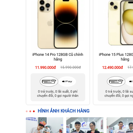
chính hãng
iPhone 14 Pro 128GB Cũ chính
iPhone 15 Plus 128
hãng
hãng
90.000đ
11.990.000đ
15.990.000đ
12.490.000đ
17
t, 0 phí
0 trả trước, 0 lãi suất, 0 phí
0 trả trước, 0 lãi s
ười thân
chuyển đổi, 0 gọi người thân
chuyển đổi, 0 gọi n
HÌNH ẢNH KHÁCH HÀNG