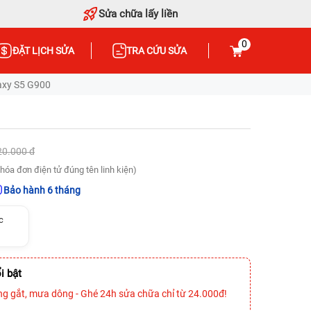
Sửa chữa lấy liền
0
ĐẶT LỊCH SỬA
TRA CỨU SỬA
axy S5 G900
20.000 đ
hóa đơn điện tử đúng tên linh kiện)
Bảo hành 6 tháng
c
i bật
ng gắt, mưa dông - Ghé 24h sửa chữa chỉ từ 24.000đ!