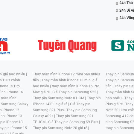
24h Thủ
24h Dĩ A
24h Vũn
 giá bao nhiêu |
Thay màn hình iPhone 12 mini bao nhiêu
Thay pin Samsung
5 Plus chính
tiền |
Thay màn hình iPhone 13 mini giá
Thay pin Samsun
hone 15 Pro
bao nhiêu |
thay màn hình iPhone 15 Pro
tiền |
Thay pin Sa
ình iPhone 16
Max giá rẻ |
Giá Thay pin Samsung S22 |
Thay màn hình S
y màn hình
Thay pin Samsung Note 8 HCM |
Thay pin
bao nhiêu |
Thay
n Samsung Galaxy
iPhone 14 Plus giá rẻ |
Giá Thay pin
Plus giá rẻ |
Thay
h iPhone 12
Samsung S21 Plus |
Thay pin Samsung
Note 20 Ultra chí
ình iPhone 13
Galaxy A02s |
Thay pin Samsung S21
Samsung A12 chí
 pin iPhone 13
TPHCM |
Giá Thay pin Samsung S9 Plus |
hình Samsung S2
ay pin iPhone 15
Thay pin Samsung Note 20 giá rẻ |
thay pin Samsung