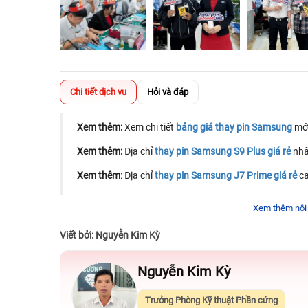
Chi tiết dịch vụ
Hỏi và đáp
Xem thêm:
Xem chi tiết
bảng giá thay pin Samsung
mới
Xem thêm:
Địa chỉ
thay pin Samsung S9 Plus giá rẻ
nhấ
Xem thêm
: Địa chỉ
thay pin Samsung J7 Prime giá rẻ
ca
Xem thêm:
Thông tin
giá pin Samsung S7 chính hãng
m
Xem thêm nội
Viết bởi: Nguyễn Kim Kỳ
Nguyễn Kim Kỳ
Trưởng Phòng Kỹ thuật Phần cứng