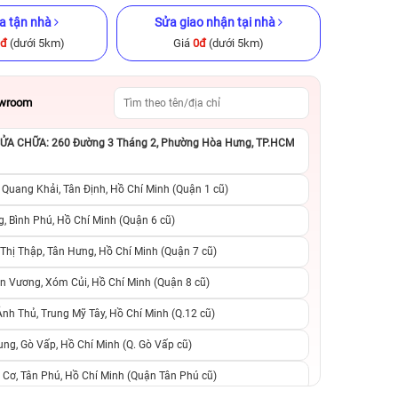
a tận nhà
Sửa giao nhận tại nhà
0đ
(dưới 5km)
Giá
0đ
(dưới 5km)
owroom
A CHỮA: 260 Đường 3 Tháng 2, Phường Hòa Hưng, TP.HCM
x 256GB Cũ
iPhone XS Max 64GB Cũ chính
iPhone 13 Pro 25
ng
hãng
hãng
 Quang Khải, Tân Định, Hồ Chí Minh (Quận 1 cũ)
.990.000đ
4.490.000đ
10.990.000đ
9.490.000đ
1
, Bình Phú, Hồ Chí Minh (Quận 6 cũ)
hị Thập, Tân Hưng, Hồ Chí Minh (Quận 7 cũ)
suất, 0 phí
0 trả trước, 0 lãi suất, 0 phí
0 trả trước, 0 lãi
n Vương, Xóm Củi, Hồ Chí Minh (Quận 8 cũ)
người thân
chuyển đổi, 0 gọi người thân
chuyển đổi, 0 gọi
h Thủ, Trung Mỹ Tây, Hồ Chí Minh (Q.12 cũ)
ng, Gò Vấp, Hồ Chí Minh (Q. Gò Vấp cũ)
 Cơ, Tân Phú, Hồ Chí Minh (Quận Tân Phú cũ)