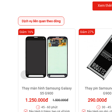
Xem thê
Dịch vụ liên quan theo dòng
Giảm 16%
Giảm 27%
Thay màn hình Samsung Galaxy
Thay pin Samsun
S5 G900
G900
1.250.000đ
290.000đ
1.500.000đ
45 - 60 phút
30 - 45
Bảo hành 6 tháng, bao rơi vỡ kính
Bảo hành pin phù, c