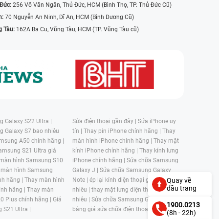
 Đức:
256 Võ Văn Ngân, Thủ Đức, HCM (Bình Thọ, TP. Thủ Đức Cũ)
n:
70 Nguyễn An Ninh, Dĩ An, HCM (Bình Dương Cũ)
g Tàu:
162A Ba Cu, Vũng Tàu, HCM (TP. Vũng Tàu cũ)
 Galaxy S22 Ultra |
Sửa điện thoại gần đây |
Sửa iPhone uy
g Galaxy S7 bao nhiêu
tín |
Thay pin iPhone chính hãng |
Thay
msung A50 chính hãng |
màn hình iPhone chính hãng |
Thay mặt
amsung S21 Ultra giá
kính iPhone chính hãng |
Thay kính lưng
 màn hình Samsung S10
iPhone chính hãng |
Sửa chữa Samsung
 màn hình Samsung
Galaxy J |
Sửa chữa Samsung Galaxy
Quay về
nh hãng |
Thay màn hình
Note |
ép lại kính điện thoại giá bao
đầu trang
nh hãng |
Thay màn
nhiêu |
thay mặt lưng điện thoại giá bao
0 Plus chính hãng |
Giá
nhiêu |
Sửa chữa Samsung Galaxy S |
1900.0213
 S21 Ultra |
bảng giá sửa chữa điện thoại samsung |
(8h - 22h)