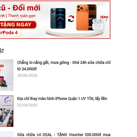
ệt, Tăng Nhơn Phú, Hồ Chí Minh (Q.9 TP. Thủ Đức cũ)
ân, Thủ Đức, Hồ Chí Minh (Bình Thọ, TP. Thủ Đức Cũ)
Ninh, Dĩ An, Hồ Chí Minh (Bình Dương Cũ)
 162A Ba Cu, Vũng Tàu, Hồ Chí Minh (TP. Vũng Tàu cũ)
 Thụ, Tân Sơn Nhất, Hồ Chí Minh (Tân Bình cũ)
ẬT
Chẳng lo nắng gắt, mưa giông - Ghé 24h sửa chữa chỉ
từ 24.000đ!
28/06/2026
Địa chỉ thay màn hình iPhone Quận 1 UY TÍN, lấy liền
02/04/2025
Sửa chữa có DEAL - TẶNG Voucher 200.000đ mua