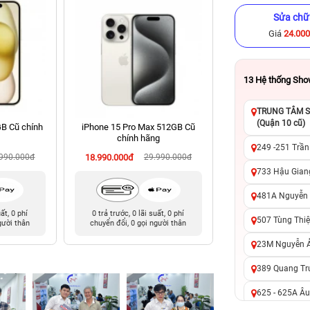
Sửa chữ
Giá
24.00
13
Hệ thống Sh
TRUNG TÂM SỬ
(Quận 10 cũ)
GB Cũ chính
iPhone 15 Pro Max 512GB Cũ
iPhone 14 Pro Ma
chính hãng
chính hã
249 -251 Trần
.990.000đ
18.990.000đ
29.990.000đ
14.990.000đ
20
733 Hậu Giang
481A Nguyễn T
uất, 0 phí
0 trả trước, 0 lãi suất, 0 phí
0 trả trước, 0 lãi 
507 Tùng Thiệ
gười thân
chuyển đổi, 0 gọi người thân
chuyển đổi, 0 gọi 
23M Nguyễn Ản
389 Quang Tru
625 - 625A Âu