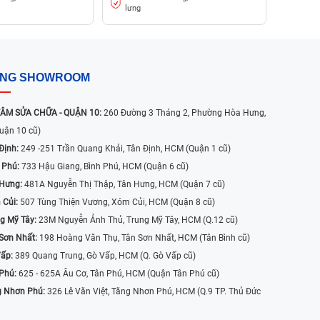
lưng
ỐNG SHOWROOM
ÂM SỬA CHỮA - QUẬN 10:
260 Đường 3 Tháng 2, Phường Hòa Hưng,
uận 10 cũ)
Định:
249 -251 Trần Quang Khải, Tân Định, HCM (Quận 1 cũ)
 Phú:
733 Hậu Giang, Bình Phú, HCM (Quận 6 cũ)
 Hưng:
481A Nguyễn Thị Thập, Tân Hưng, HCM (Quận 7 cũ)
 Củi:
507 Tùng Thiện Vương, Xóm Củi, HCM (Quận 8 cũ)
g Mỹ Tây:
23M Nguyễn Ảnh Thủ, Trung Mỹ Tây, HCM (Q.12 cũ)
Sơn Nhất:
198 Hoàng Văn Thụ, Tân Sơn Nhất, HCM (Tân Bình cũ)
Vấp:
389 Quang Trung, Gò Vấp, HCM (Q. Gò Vấp cũ)
 Phú:
625 - 625A Âu Cơ, Tân Phú, HCM (Quận Tân Phú cũ)
g Nhơn Phú:
326 Lê Văn Việt, Tăng Nhơn Phú, HCM (Q.9 TP. Thủ Đức