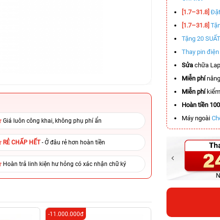
[1.7–31.8]
Đặt
[1.7–31.8]
Tặn
Tặng 20 SUẤ
Thay pin điệ
Sửa
chữa Lap
Miễn phí
nâng
Miễn phí
kiểm 
Hoàn tiền 10
Máy ngoài
Ch
Giá luôn công khai, không phụ phí ẩn
RẺ CHẤP HẾT
- Ở đâu rẻ hơn hoàn tiền
Hoàn trả linh kiện hư hỏng có xác nhận chữ ký
-11.000.000đ
-6.000.000đ