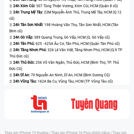
24h Xóm Củi:
507 Tùng Thiện Vương, Xóm Củi, HCM (Quận 8 cũ)
24h Trung Mỹ Tây:
23M Nguyễn Ảnh Thủ, Trung Mỹ Tây, HCM (Q.12
cũ)
24h Tân Sơn Nhất:
198 Hoàng Văn Thụ, Tân Sơn Nhất, HCM (Tân
Bình cũ)
24h Gò Vấp:
389 Quang Trung, Gò Vấp, HCM (Q. Gò Vấp cũ)
24h Tân Phú:
625 - 625A Âu Cơ, Tân Phú, HCM (Quận Tân Phú cũ)
24h Tăng Nhơn Phú:
326 Lê Văn Việt, Tăng Nhơn Phú, HCM (Q.9 TP.
Thủ Đức cũ)
24h Thủ Đức:
256 Võ Văn Ngân, Thủ Đức, HCM (Bình Thọ, TP. Thủ
Đức Cũ)
24h Dĩ An:
70 Nguyễn An Ninh, Dĩ An, HCM (Bình Dương Cũ)
24h Vũng Tàu:
162A Ba Cu, Vũng Tàu, HCM (TP. Vũng Tàu cũ)
Thay pin iPhone 13 thường |
Thay pin iPhone 16 Plus chính hãng |
Thay pin