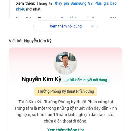
Xem thêm:
Thông tin
thay pin Samsung S9 Plus giá bao
nhiêu
mới nhất.
Xem thêm:
Tham khảo
địa chỉ thay pin Samsung S21
TPHCM
đáng tin cậy nhất được nhiều khách hàng đánh giá
Xem thêm nội dung
cao.
Viết bởi: Nguyễn Kim Kỳ
Nguyễn Kim Kỳ
Đã kiểm duyệt nội dung
Trưởng Phòng Kỹ thuật Phần cứng
Tôi là Kim Kỳ - Trưởng Phòng Kỹ thuật Phần cứng tại
Trung tâm là một trong những kỹ thuật viên dày dặn kinh
nghiệm, sở hữu hơn 15 năm kinh nghiệm đào tạo - sửa
chữa điện thoại di động.
Xem thêm thông tin