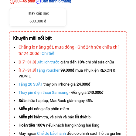
30 - 45 phút
Bảo hành 6 tháng
Thay cáp sạc
600.000 đ
Khuyến mãi nổi bật
Chẳng lo nắng gắt, mưa dông - Ghé 24h sửa chữa chỉ
từ 24.000đ!
Chi tiết
[1.7–31.8]
Đặt lịch trước
giảm đến
10%
chi phí sửa chữa
[1.7–31.8]
Tặng voucher
99.000đ
mua Phụ kiện REXON &
VIDVIE
Tặng 20 SUẤT
thay pin iPhone giá
24.000đ
Thay pin điện thoại Samsung
- Đồng giá
240.000đ
Sửa
chữa Laptop, MacBook giảm ngay 45%
Miễn phí
nâng cấp phần mềm
Miễn phí
kiểm tra, vệ sinh và báo lỗi thiết bị
Hoàn tiền 100%
nếu khách hàng không hài lòng
Máy ngoài
Chế độ bảo hành
đều có chính sách hỗ trợ giá lên