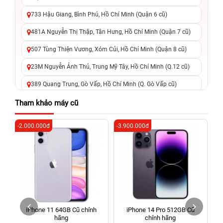
733 Hậu Giang, Bình Phú, Hồ Chí Minh (Quận 6 cũ)
481A Nguyễn Thị Thập, Tân Hưng, Hồ Chí Minh (Quận 7 cũ)
507 Tùng Thiện Vương, Xóm Củi, Hồ Chí Minh (Quận 8 cũ)
23M Nguyễn Ảnh Thủ, Trung Mỹ Tây, Hồ Chí Minh (Q.12 cũ)
389 Quang Trung, Gò Vấp, Hồ Chí Minh (Q. Gò Vấp cũ)
625 - 625A Âu Cơ, Tân Phú, Hồ Chí Minh (Quận Tân Phú cũ)
Tham khảo máy cũ
326 Lê Văn Việt, Tăng Nhơn Phú, Hồ Chí Minh (Q.9 TP. Thủ
-2.000.000đ
-3.900.000đ
-5
Đức cũ)
256 Võ Văn Ngân, Thủ Đức, Hồ Chí Minh (Bình Thọ, TP. Thủ
Đức Cũ)
70 Nguyễn An Ninh, Dĩ An, Hồ Chí Minh (Bình Dương Cũ)
24h Vũng Tàu: 162A Ba Cu, Vũng Tàu, Hồ Chí Minh (TP. Vũng
Tàu cũ)
iPhone 11 64GB Cũ chính
iPhone 14 Pro 512GB Cũ
198 Hoàng Văn Thụ, Tân Sơn Nhất, Hồ Chí Minh (Tân Bình
hãng
chính hãng
cũ)