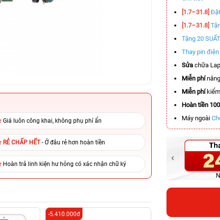
[1.7–31.8]
Đặt
[1.7–31.8]
Tặn
Tặng 20 SUẤ
Thay pin điệ
Sửa
chữa Lap
Miễn phí
nâng
Miễn phí
kiểm 
Hoàn tiền 10
Máy ngoài
Ch
Giá luôn công khai, không phụ phí ẩn
RẺ CHẤP HẾT
- Ở đâu rẻ hơn hoàn tiền
Hoàn trả linh kiện hư hỏng có xác nhận chữ ký
-5.410.000đ
-4.900.000đ