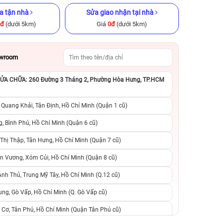
a tận nhà
Sửa giao nhận tại nhà
0đ
(dưới 5km)
Giá
0đ
(dưới 5km)
owroom
A CHỮA: 260 Đường 3 Tháng 2, Phường Hòa Hưng, TP.HCM
GB Cũ chính
iPhone 14 Pro Max 256GB Cũ
iPhone 13 Pro M
chính hãng
chính h
 Quang Khải, Tân Định, Hồ Chí Minh (Quận 1 cũ)
.990.000đ
14.990.000đ
20.990.000đ
9.490.000đ
1
, Bình Phú, Hồ Chí Minh (Quận 6 cũ)
hị Thập, Tân Hưng, Hồ Chí Minh (Quận 7 cũ)
suất, 0 phí
0 trả trước, 0 lãi suất, 0 phí
0 trả trước, 0 lãi
n Vương, Xóm Củi, Hồ Chí Minh (Quận 8 cũ)
người thân
chuyển đổi, 0 gọi người thân
chuyển đổi, 0 gọi
h Thủ, Trung Mỹ Tây, Hồ Chí Minh (Q.12 cũ)
ng, Gò Vấp, Hồ Chí Minh (Q. Gò Vấp cũ)
 Cơ, Tân Phú, Hồ Chí Minh (Quận Tân Phú cũ)