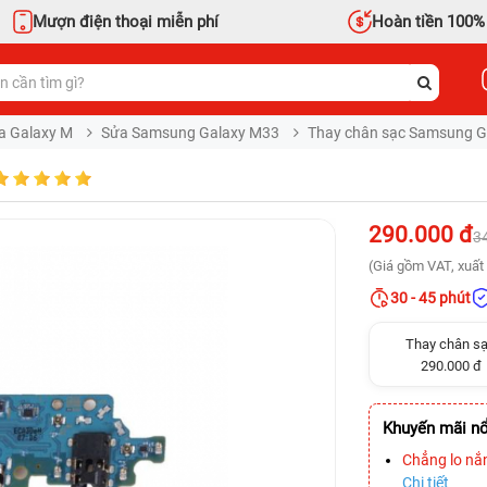
Mượn điện thoại miễn phí
Hoàn tiền 100%
a Galaxy M
Sửa Samsung Galaxy M33
Thay chân sạc Samsung 
290.000 đ
3
(Giá gồm VAT, xuất 
30 - 45 phút
Thay chân s
290.000 đ
Khuyến mãi nổ
Chẳng lo nắ
Chi tiết