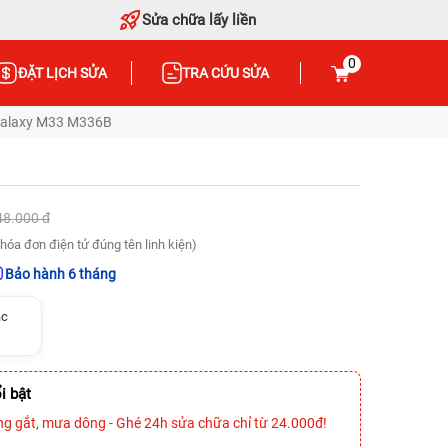
Sửa chữa lấy liền
0
ĐẶT LỊCH SỬA
TRA CỨU SỬA
Galaxy M33 M336B
48.000 đ
hóa đơn điện tử đúng tên linh kiện)
Bảo hành 6 tháng
ạc
i bật
ng gắt, mưa dông - Ghé 24h sửa chữa chỉ từ 24.000đ!