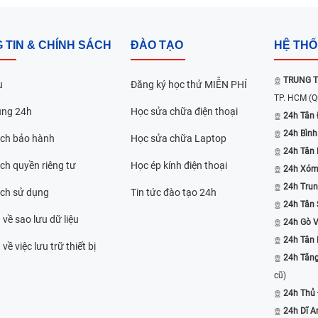
 TIN & CHÍNH SÁCH
ĐÀO TẠO
HỆ TH
TRUNG T
u
Đăng ký học thử MIỄN PHÍ
TP. HCM
(Q
ụng 24h
Học sửa chữa điện thoại
24h Tân 
24h Bình
ách bảo hành
Học sửa chữa Laptop
24h Tân
ch quyền riêng tư
Học ép kính điện thoại
24h Xóm
24h Trun
ách sử dụng
Tin tức đào tạo 24h
24h Tân 
 về sao lưu dữ liệu
24h Gò 
24h Tân
về việc lưu trữ thiết bị
24h Tăn
cũ)
24h Thủ
24h Dĩ A