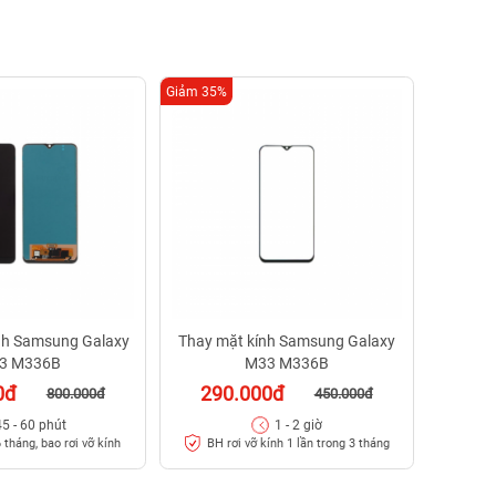
Giảm 35%
Giảm 29%
Thay p
24
30 - 
nh Samsung Galaxy
Thay mặt kính Samsung Galaxy
3 M336B
M33 M336B
0đ
290.000đ
800.000đ
450.000đ
45 - 60 phút
1 - 2 giờ
 tháng, bao rơi vỡ kính
BH rơi vỡ kính 1 lần trong 3 tháng