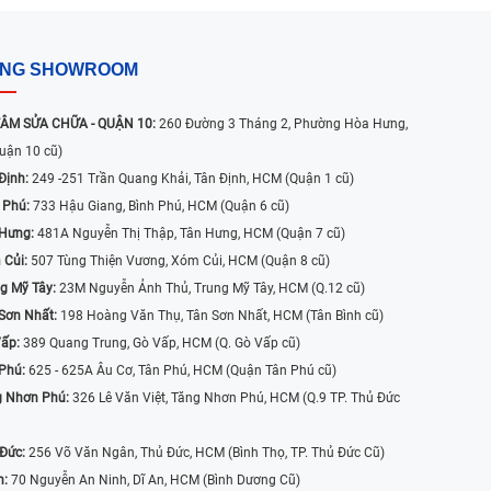
ỐNG SHOWROOM
ÂM SỬA CHỮA - QUẬN 10:
260 Đường 3 Tháng 2, Phường Hòa Hưng,
uận 10 cũ)
Định:
249 -251 Trần Quang Khải, Tân Định, HCM (Quận 1 cũ)
 Phú:
733 Hậu Giang, Bình Phú, HCM (Quận 6 cũ)
 Hưng:
481A Nguyễn Thị Thập, Tân Hưng, HCM (Quận 7 cũ)
 Củi:
507 Tùng Thiện Vương, Xóm Củi, HCM (Quận 8 cũ)
g Mỹ Tây:
23M Nguyễn Ảnh Thủ, Trung Mỹ Tây, HCM (Q.12 cũ)
Sơn Nhất:
198 Hoàng Văn Thụ, Tân Sơn Nhất, HCM (Tân Bình cũ)
Vấp:
389 Quang Trung, Gò Vấp, HCM (Q. Gò Vấp cũ)
 Phú:
625 - 625A Âu Cơ, Tân Phú, HCM (Quận Tân Phú cũ)
g Nhơn Phú:
326 Lê Văn Việt, Tăng Nhơn Phú, HCM (Q.9 TP. Thủ Đức
 Đức:
256 Võ Văn Ngân, Thủ Đức, HCM (Bình Thọ, TP. Thủ Đức Cũ)
n:
70 Nguyễn An Ninh, Dĩ An, HCM (Bình Dương Cũ)