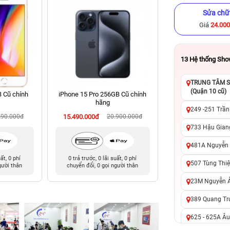
Sửa chữ
Giá
24.00
13
Hệ thống Sh
TRUNG TÂM SỬ
(Quận 10 cũ)
B Cũ chính
iPhone 15 Pro 256GB Cũ chính
iPhone 11 Pro 256
hãng
hãng
249 -251 Trần
290.000đ
15.490.000đ
20.900.000đ
5.090.000đ
9
733 Hậu Giang
481A Nguyễn T
uất, 0 phí
0 trả trước, 0 lãi suất, 0 phí
0 trả trước, 0 lãi 
507 Tùng Thiệ
gười thân
chuyển đổi, 0 gọi người thân
chuyển đổi, 0 gọi 
23M Nguyễn Ản
389 Quang Tru
625 - 625A Âu