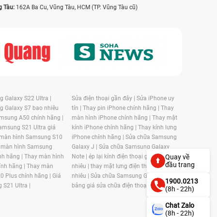
g Tàu:
162A Ba Cu, Vũng Tàu, HCM (TP. Vũng Tàu cũ)
 Galaxy S22 Ultra |
Sửa điện thoại gần đây |
Sửa iPhone uy
g Galaxy S7 bao nhiêu
tín |
Thay pin iPhone chính hãng |
Thay
msung A50 chính hãng |
màn hình iPhone chính hãng |
Thay mặt
amsung S21 Ultra giá
kính iPhone chính hãng |
Thay kính lưng
 màn hình Samsung S10
iPhone chính hãng |
Sửa chữa Samsung
 màn hình Samsung
Galaxy J |
Sửa chữa Samsung Galaxy
Quay về
nh hãng |
Thay màn hình
Note |
ép lại kính điện thoại giá bao
đầu trang
nh hãng |
Thay màn
nhiêu |
thay mặt lưng điện thoại giá bao
0 Plus chính hãng |
Giá
nhiêu |
Sửa chữa Samsung Galaxy S |
1900.0213
 S21 Ultra |
bảng giá sửa chữa điện thoại samsung |
(8h - 22h)
Chat Zalo
(8h - 22h)