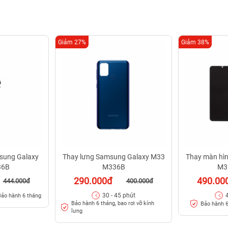
Giảm 27%
Giảm 38%
sung Galaxy
Thay lưng Samsung Galaxy M33
Thay màn hì
36B
M336B
M3
290.000đ
490.00
444.000đ
400.000đ
30 - 45 phút
Bảo hành 6 tháng
Bảo hành 6 tháng, bao rơi vỡ kính
Bảo hành 6
lưng