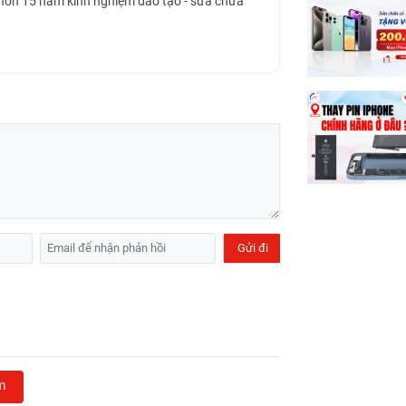
 hơn 15 năm kinh nghiệm đào tạo - sửa chữa
m