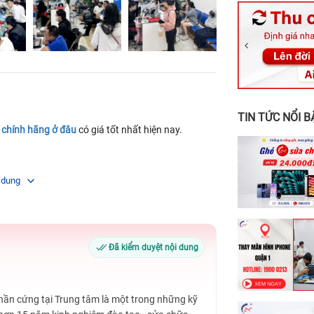
326 Lê Văn Vi
256 Võ Văn Ng
70 Nguyễn An 
24h Vũng Tàu:
198 Hoàng Văn
TIN TỨC NỔI B
 chính hãng ở đâu
có giá tốt nhất hiện nay.
 dung
Đã kiểm duyệt nội dung
Phần cứng tại Trung tâm là một trong những kỹ