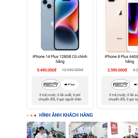
 Cũ chính
iPhone 14 Plus 128GB Cũ chính
iPhone 8 Plus 64G
hãng
hãng
90.000đ
9.490.000đ
13.990.000đ
2.590.000đ
8.
t, 0 phí
0 trả trước, 0 lãi suất, 0 phí
0 trả trước, 0 lãi s
ười thân
chuyển đổi, 0 gọi người thân
chuyển đổi, 0 gọi n
HÌNH ẢNH KHÁCH HÀNG