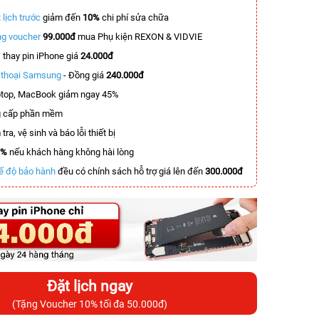
 lịch trước
giảm đến
10%
chi phí sửa chữa
g voucher
99.000đ
mua Phụ kiện REXON & VIDVIE
T
thay pin iPhone giá
24.000đ
n thoại Samsung
- Đồng giá
240.000đ
top, MacBook giảm ngay 45%
 cấp phần mềm
tra, vệ sinh và báo lỗi thiết bị
0%
nếu khách hàng không hài lòng
ế độ bảo hành
đều có chính sách hỗ trợ giá lên đến
300.000đ
Đặt lịch ngay
(Tặng Voucher 10% tối đa 50.000đ)
-6.000.000đ
-5.500.000đ