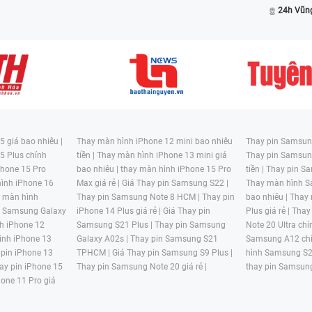
24h Vũn
 giá bao nhiêu |
Thay màn hình iPhone 12 mini bao nhiêu
Thay pin Samsung
5 Plus chính
tiền |
Thay màn hình iPhone 13 mini giá
Thay pin Samsun
hone 15 Pro
bao nhiêu |
thay màn hình iPhone 15 Pro
tiền |
Thay pin Sa
ình iPhone 16
Max giá rẻ |
Giá Thay pin Samsung S22 |
Thay màn hình S
y màn hình
Thay pin Samsung Note 8 HCM |
Thay pin
bao nhiêu |
Thay
n Samsung Galaxy
iPhone 14 Plus giá rẻ |
Giá Thay pin
Plus giá rẻ |
Thay
h iPhone 12
Samsung S21 Plus |
Thay pin Samsung
Note 20 Ultra chí
ình iPhone 13
Galaxy A02s |
Thay pin Samsung S21
Samsung A12 chí
 pin iPhone 13
TPHCM |
Giá Thay pin Samsung S9 Plus |
hình Samsung S2
ay pin iPhone 15
Thay pin Samsung Note 20 giá rẻ |
thay pin Samsung
hone 11 Pro giá