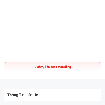
Chẳng lo nắng gắt, mưa giông - Ghé 24h
sửa chữa chỉ từ 24.000đ!
28/06/2026
Địa chỉ thay màn hình iPhone Quận 1 UY
TÍN, lấy liền
02/04/2025
Sửa chữa có DEAL - TẶNG Voucher
200.000đ mua iPhone Like New
13/03/2025
Địa chỉ thay pin iPhone UY TÍN TPHCM -
Dịch vụ liên quan theo dòng
Bệnh Viện Điện Thoại, Laptop 24h
04/03/2025
Thông Tin Liên Hệ