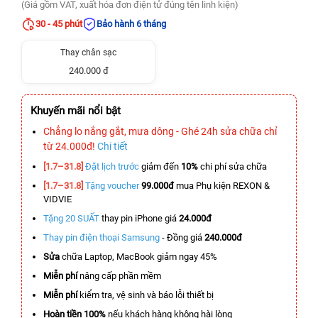
(Giá gồm VAT, xuất hóa đơn điện tử đúng tên linh kiện)
30 - 45 phút
Bảo hành 6 tháng
Thay chân sạc
240.000 đ
Khuyến mãi nổi bật
Chẳng lo nắng gắt, mưa dông - Ghé 24h sửa chữa chỉ
từ 24.000đ!
Chi tiết
[1.7–31.8]
Đặt lịch trước
giảm đến
10%
chi phí sửa chữa
[1.7–31.8]
Tặng voucher
99.000đ
mua Phụ kiện REXON &
VIDVIE
Tặng 20 SUẤT
thay pin iPhone giá
24.000đ
Thay pin điện thoại Samsung
- Đồng giá
240.000đ
Sửa
chữa Laptop, MacBook giảm ngay 45%
Miễn phí
nâng cấp phần mềm
Miễn phí
kiểm tra, vệ sinh và báo lỗi thiết bị
Hoàn tiền 100%
nếu khách hàng không hài lòng