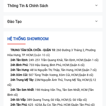
Thông Tin & Chính Sách
Đào Tạo
HỆ THỐNG SHOWROOM
TRUNG TÂM SỬA CHỮA - QUẬN 10:
260 Đường 3 Tháng 2, Phường
Hòa Hưng, TP. HCM
(Quận 10 cũ)
24h Tân Định:
249 -251 Trần Quang Khải, Tân Định, HCM (Quận 1 cũ)
24h Bình Phú:
733 Hậu Giang, Bình Phú, HCM (Quận 6 cũ)
24h Tân Hưng:
481A Nguyễn Thị Thập, Tân Hưng, HCM (Quận 7 cũ)
24h Xóm Củi:
507 Tùng Thiện Vương, Xóm Củi, HCM (Quận 8 cũ)
24h Trung Mỹ Tây:
23M Nguyễn Ảnh Thủ, Trung Mỹ Tây, HCM (Q.12
cũ)
24h Tân Sơn Nhất:
198 Hoàng Văn Thụ, Tân Sơn Nhất, HCM (Tân
Bình cũ)
24h Gò Vấp:
389 Quang Trung, Gò Vấp, HCM (Q. Gò Vấp cũ)
24h Tân Phú:
625 - 625A Âu Cơ, Tân Phú, HCM (Quận Tân Phú cũ)