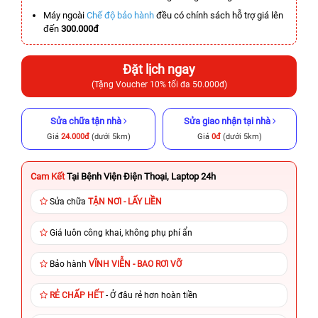
Máy ngoài
Chế độ bảo hành
đều có chính sách hỗ trợ giá lên
đến
300.000đ
Đặt lịch ngay
(Tặng Voucher 10% tối đa 50.000đ)
Sửa chữa tận nhà
Sửa giao nhận tại nhà
Giá
24.000đ
(dưới 5km)
Giá
0đ
(dưới 5km)
Cam Kết
Tại Bệnh Viện Điện Thoại, Laptop 24h
Sửa chữa
TẬN NƠI - LẤY LIỀN
Giá luôn công khai, không phụ phí ẩn
Bảo hành
VĨNH VIỄN - BAO RƠI VỠ
RẺ CHẤP HẾT
- Ở đâu rẻ hơn hoàn tiền