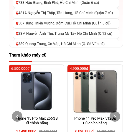
733 Hậu Giang, Bình Phú, Hồ Chí Minh (Quận 6 cũ)
481A Nguyễn Thị Thập, Tân Hưng, Hồ Chí Minh (Quận 7 cũ)
507 Tùng Thiện Vương, Xóm Củi, Hồ Chí Minh (Quận 8 cũ)
23M Nguyễn Ảnh Thủ, Trung Mỹ Tây, Hồ Chí Minh (Q.12 cũ)
389 Quang Trung, Gò Vấp, Hồ Chí Minh (Q. Gò Vấp cũ)
625 - 625A Âu Cơ, Tân Phú, Hồ Chí Minh (Quận Tân Phú cũ)
Tham khảo máy cũ
326 Lê Văn Việt, Tăng Nhơn Phú, Hồ Chí Minh (Q.9 TP. Thủ
-6.500.000đ
-4.900.000đ
-3
Đức cũ)
256 Võ Văn Ngân, Thủ Đức, Hồ Chí Minh (Bình Thọ, TP. Thủ
Đức Cũ)
70 Nguyễn An Ninh, Dĩ An, Hồ Chí Minh (Bình Dương Cũ)
24h Vũng Tàu: 162A Ba Cu, Vũng Tàu, Hồ Chí Minh (TP. Vũng
Tàu cũ)
iPhone 15 Pro Max 256GB
iPhone 11 Pro Max 512GB
198 Hoàng Văn Thụ, Tân Sơn Nhất, Hồ Chí Minh (Tân Bình
Cũ chính hãng
Cũ chính hãng
cũ)
17.490.000đ
6.090.000đ
23.990.000đ
10.990.000đ