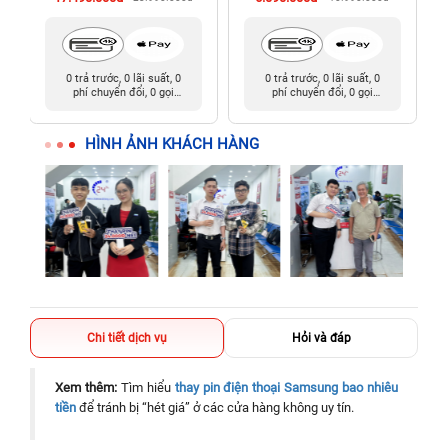
0 trả trước, 0 lãi suất, 0
0 trả trước, 0 lãi suất, 0
phí chuyển đổi, 0 gọi
phí chuyển đổi, 0 gọi
người thân
người thân
HÌNH ẢNH KHÁCH HÀNG
Chi tiết dịch vụ
Hỏi và đáp
Xem thêm:
Tìm hiểu
thay pin điện thoại Samsung bao nhiêu
tiền
để tránh bị “hét giá” ở các cửa hàng không uy tín.