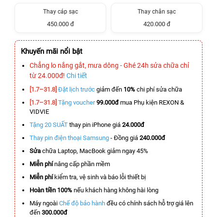
Thay cáp sạc
Thay chân sạc
450.000 đ
420.000 đ
Khuyến mãi nổi bật
Chẳng lo nắng gắt, mưa dông - Ghé 24h sửa chữa chỉ
từ 24.000đ!
Chi tiết
[1.7–31.8]
Đặt lịch trước
giảm đến
10%
chi phí sửa chữa
[1.7–31.8]
Tặng voucher
99.000đ
mua Phụ kiện REXON &
VIDVIE
Tặng 20 SUẤT
thay pin iPhone giá
24.000đ
Thay pin điện thoại Samsung
- Đồng giá
240.000đ
Sửa
chữa Laptop, MacBook giảm ngay 45%
Miễn phí
nâng cấp phần mềm
Miễn phí
kiểm tra, vệ sinh và báo lỗi thiết bị
Hoàn tiền 100%
nếu khách hàng không hài lòng
Máy ngoài
Chế độ bảo hành
đều có chính sách hỗ trợ giá lên
đến
300.000đ