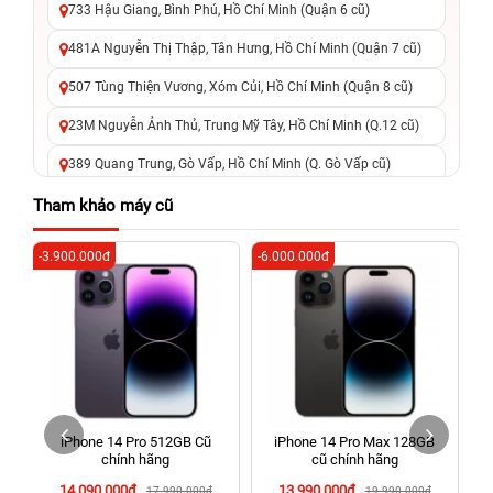
733 Hậu Giang, Bình Phú, Hồ Chí Minh (Quận 6 cũ)
481A Nguyễn Thị Thập, Tân Hưng, Hồ Chí Minh (Quận 7 cũ)
507 Tùng Thiện Vương, Xóm Củi, Hồ Chí Minh (Quận 8 cũ)
23M Nguyễn Ảnh Thủ, Trung Mỹ Tây, Hồ Chí Minh (Q.12 cũ)
389 Quang Trung, Gò Vấp, Hồ Chí Minh (Q. Gò Vấp cũ)
625 - 625A Âu Cơ, Tân Phú, Hồ Chí Minh (Quận Tân Phú cũ)
Tham khảo máy cũ
326 Lê Văn Việt, Tăng Nhơn Phú, Hồ Chí Minh (Q.9 TP. Thủ
-3.900.000đ
-6.000.000đ
-4
Đức cũ)
256 Võ Văn Ngân, Thủ Đức, Hồ Chí Minh (Bình Thọ, TP. Thủ
Đức Cũ)
70 Nguyễn An Ninh, Dĩ An, Hồ Chí Minh (Bình Dương Cũ)
24h Vũng Tàu: 162A Ba Cu, Vũng Tàu, Hồ Chí Minh (TP. Vũng
Tàu cũ)
h
iPhone 14 Pro 512GB Cũ
iPhone 14 Pro Max 128GB
198 Hoàng Văn Thụ, Tân Sơn Nhất, Hồ Chí Minh (Tân Bình
chính hãng
cũ chính hãng
cũ)
14.090.000đ
13.990.000đ
17.990.000đ
19.990.000đ