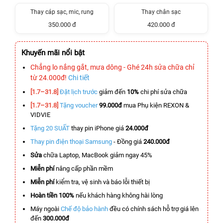
Thay cáp sạc, mic, rung
Thay chân sạc
350.000 đ
420.000 đ
Khuyến mãi nổi bật
Chẳng lo nắng gắt, mưa dông - Ghé 24h sửa chữa chỉ
từ 24.000đ!
Chi tiết
[1.7–31.8]
Đặt lịch trước
giảm đến
10%
chi phí sửa chữa
[1.7–31.8]
Tặng voucher
99.000đ
mua Phụ kiện REXON &
VIDVIE
Tặng 20 SUẤT
thay pin iPhone giá
24.000đ
Thay pin điện thoại Samsung
- Đồng giá
240.000đ
Sửa
chữa Laptop, MacBook giảm ngay 45%
Miễn phí
nâng cấp phần mềm
Miễn phí
kiểm tra, vệ sinh và báo lỗi thiết bị
Hoàn tiền 100%
nếu khách hàng không hài lòng
Máy ngoài
Chế độ bảo hành
đều có chính sách hỗ trợ giá lên
đến
300.000đ