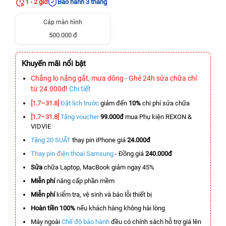
1 - 2 giờ
Bảo hành 3 tháng
Cáp màn hình
500.000 đ
Khuyến mãi nổi bật
Chẳng lo nắng gắt, mưa dông - Ghé 24h sửa chữa chỉ
từ 24.000đ!
Chi tiết
[1.7–31.8]
Đặt lịch trước
giảm đến
10%
chi phí sửa chữa
[1.7–31.8]
Tặng voucher
99.000đ
mua Phụ kiện REXON &
VIDVIE
Tặng 20 SUẤT
thay pin iPhone giá
24.000đ
Thay pin điện thoại Samsung
- Đồng giá
240.000đ
Sửa
chữa Laptop, MacBook giảm ngay 45%
Miễn phí
nâng cấp phần mềm
Miễn phí
kiểm tra, vệ sinh và báo lỗi thiết bị
Hoàn tiền 100%
nếu khách hàng không hài lòng
Máy ngoài
Chế độ bảo hành
đều có chính sách hỗ trợ giá lên