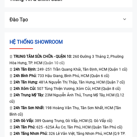
Đào Tạo
HỆ THỐNG SHOWROOM
TRUNG TÂM SỬA CHỮA - QUẬN 10:
260 Đường 3 Tháng 2, Phường
Hòa Hưng, TP. HCM
(Quận 10 cũ)
24h Tân Định:
249 -251 Trần Quang Khải, Tân Định, HCM (Quận 1 cũ)
24h Bình Phú:
733 Hậu Giang, Bình Phú, HCM (Quận 6 cũ)
24h Tân Hưng:
481A Nguyễn Thị Thập, Tân Hưng, HCM (Quận 7 cũ)
24h Xóm Củi:
507 Tùng Thiện Vương, Xóm Củi, HCM (Quận 8 cũ)
24h Trung Mỹ Tây:
23M Nguyễn Ảnh Thủ, Trung Mỹ Tây, HCM (Q.12
cũ)
24h Tân Sơn Nhất:
198 Hoàng Văn Thụ, Tân Sơn Nhất, HCM (Tân
Bình cũ)
24h Gò Vấp:
389 Quang Trung, Gò Vấp, HCM (Q. Gò Vấp cũ)
24h Tân Phú:
625 - 625A Âu Cơ, Tân Phú, HCM (Quận Tân Phú cũ)
24h Tăng Nhơn Phú:
326 Lê Văn Việt, Tăng Nhơn Phú, HCM (Q.9 TP.