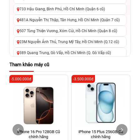
733 Hậu Giang, Bình Phú, Hồ Chí Minh (Quận 6 cũ)
481A Nguyễn Thị Thập, Tân Hưng, Hồ Chí Minh (Quận 7 cũ)
507 Tùng Thiện Vương, Xóm Củi, Hồ Chí Minh (Quận 8 cũ)
23M Nguyễn Ảnh Thủ, Trung Mỹ Tây, Hồ Chí Minh (Q.12 cũ)
389 Quang Trung, Gò Vấp, Hồ Chí Minh (Q. Gò Vấp cũ)
625 - 625A Âu Cơ, Tân Phú, Hồ Chí Minh (Quận Tân Phú cũ)
Tham khảo máy cũ
326 Lê Văn Việt, Tăng Nhơn Phú, Hồ Chí Minh (Q.9 TP. Thủ
-5.000.000đ
-3.500.000đ
-2
Đức cũ)
256 Võ Văn Ngân, Thủ Đức, Hồ Chí Minh (Bình Thọ, TP. Thủ
Đức Cũ)
70 Nguyễn An Ninh, Dĩ An, Hồ Chí Minh (Bình Dương Cũ)
24h Vũng Tàu: 162A Ba Cu, Vũng Tàu, Hồ Chí Minh (TP. Vũng
Tàu cũ)
iPhone 16 Pro 128GB Cũ
iPhone 15 Plus 256GB Cũ
198 Hoàng Văn Thụ, Tân Sơn Nhất, Hồ Chí Minh (Tân Bình
chính hãng
chính hãng
cũ)