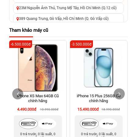
23M Nguyễn Ảnh Thủ, Trung Mỹ Tây, Hồ Chí Minh (Q.12 cũ)
389 Quang Trung, Gò Vấp, Hồ Chí Minh (Q. Gò Vấp cũ)
625 - 625A Âu Cơ, Tân Phú, Hồ Chí Minh (Quận Tân Phú cũ)
Tham khảo máy cũ
326 Lê Văn Việt, Tăng Nhơn Phú, Hồ Chí Minh (Q.9 TP. Thủ
-6.500.000đ
-3.500.000đ
-5
Đức cũ)
256 Võ Văn Ngân, Thủ Đức, Hồ Chí Minh (Bình Thọ, TP. Thủ
Đức Cũ)
70 Nguyễn An Ninh, Dĩ An, Hồ Chí Minh (Bình Dương Cũ)
24h Vũng Tàu: 162A Ba Cu, Vũng Tàu, Hồ Chí Minh (TP. Vũng
Tàu cũ)
iPhone XS Max 64GB Cũ
iPhone 15 Plus 256GB Cũ
198 Hoàng Văn Thụ, Tân Sơn Nhất, Hồ Chí Minh (Tân Bình
chính hãng
chính hãng
cũ)
4.490.000đ
15.490.000đ
10.990.000đ
18.990.000đ
0 trả trước, 0 lãi suất, 0
0 trả trước, 0 lãi suất, 0