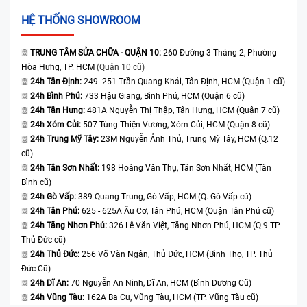
HỆ THỐNG SHOWROOM
TRUNG TÂM SỬA CHỮA - QUẬN 10:
260 Đường 3 Tháng 2, Phường
Hòa Hưng, TP. HCM
(Quận 10 cũ)
24h Tân Định:
249 -251 Trần Quang Khải, Tân Định, HCM (Quận 1 cũ)
24h Bình Phú:
733 Hậu Giang, Bình Phú, HCM (Quận 6 cũ)
24h Tân Hưng:
481A Nguyễn Thị Thập, Tân Hưng, HCM (Quận 7 cũ)
24h Xóm Củi:
507 Tùng Thiện Vương, Xóm Củi, HCM (Quận 8 cũ)
24h Trung Mỹ Tây:
23M Nguyễn Ảnh Thủ, Trung Mỹ Tây, HCM (Q.12
cũ)
24h Tân Sơn Nhất:
198 Hoàng Văn Thụ, Tân Sơn Nhất, HCM (Tân
Bình cũ)
24h Gò Vấp:
389 Quang Trung, Gò Vấp, HCM (Q. Gò Vấp cũ)
24h Tân Phú:
625 - 625A Âu Cơ, Tân Phú, HCM (Quận Tân Phú cũ)
24h Tăng Nhơn Phú:
326 Lê Văn Việt, Tăng Nhơn Phú, HCM (Q.9 TP.
Thủ Đức cũ)
24h Thủ Đức:
256 Võ Văn Ngân, Thủ Đức, HCM (Bình Thọ, TP. Thủ
Đức Cũ)
24h Dĩ An:
70 Nguyễn An Ninh, Dĩ An, HCM (Bình Dương Cũ)
24h Vũng Tàu:
162A Ba Cu, Vũng Tàu, HCM (TP. Vũng Tàu cũ)