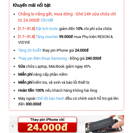
Khuyến mãi nổi bật
Chẳng lo nắng gắt, mưa dông - Ghé 24h sửa chữa chỉ
từ 24.000đ!
Chi tiết
[1.7–31.8]
Đặt lịch trước
giảm đến
10%
chi phí sửa chữa
[1.7–31.8]
Tặng voucher
99.000đ
mua Phụ kiện REXON &
VIDVIE
Tặng 20 SUẤT
thay pin iPhone giá
24.000đ
Thay pin điện thoại Samsung
- Đồng giá
240.000đ
Sửa
chữa Laptop, MacBook giảm ngay 45%
Miễn phí
nâng cấp phần mềm
Miễn phí
kiểm tra, vệ sinh và báo lỗi thiết bị
Hoàn tiền 100%
nếu khách hàng không hài lòng
Máy ngoài
Chế độ bảo hành
đều có chính sách hỗ trợ giá lên
đến
300.000đ