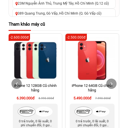
23M Nguyễn Ảnh Thủ, Trung Mỹ Tây, Hồ Chí Minh (Q.12 cũ)
389 Quang Trung, Gò Vấp, Hồ Chí Minh (Q. Gò Vấp cũ)
625 - 625A Âu Cơ, Tân Phú, Hồ Chí Minh (Quận Tân Phú cũ)
Tham khảo máy cũ
326 Lê Văn Việt, Tăng Nhơn Phú, Hồ Chí Minh (Q.9 TP. Thủ
-2.600.000đ
-2.500.000đ
-4
Đức cũ)
256 Võ Văn Ngân, Thủ Đức, Hồ Chí Minh (Bình Thọ, TP. Thủ
Đức Cũ)
70 Nguyễn An Ninh, Dĩ An, Hồ Chí Minh (Bình Dương Cũ)
24h Vũng Tàu: 162A Ba Cu, Vũng Tàu, Hồ Chí Minh (TP. Vũng
Tàu cũ)
iPhone 12 128GB Cũ chính
iPhone 12 64GB Cũ chính
198 Hoàng Văn Thụ, Tân Sơn Nhất, Hồ Chí Minh (Tân Bình
hãng
hãng
cũ)
6.390.000đ
5.490.000đ
8.990.000đ
7.990.000đ
0 trả trước, 0 lãi suất, 0
0 trả trước, 0 lãi suất, 0
phí chuyển đổi, 0 gọi
phí chuyển đổi, 0 gọi