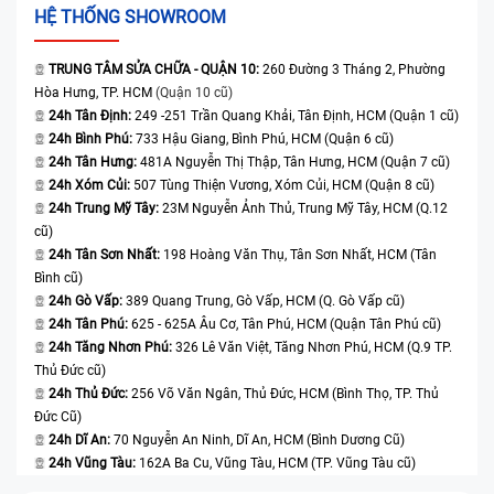
HỆ THỐNG SHOWROOM
TRUNG TÂM SỬA CHỮA - QUẬN 10:
260 Đường 3 Tháng 2, Phường
Hòa Hưng, TP. HCM
(Quận 10 cũ)
24h Tân Định:
249 -251 Trần Quang Khải, Tân Định, HCM (Quận 1 cũ)
24h Bình Phú:
733 Hậu Giang, Bình Phú, HCM (Quận 6 cũ)
24h Tân Hưng:
481A Nguyễn Thị Thập, Tân Hưng, HCM (Quận 7 cũ)
24h Xóm Củi:
507 Tùng Thiện Vương, Xóm Củi, HCM (Quận 8 cũ)
24h Trung Mỹ Tây:
23M Nguyễn Ảnh Thủ, Trung Mỹ Tây, HCM (Q.12
cũ)
24h Tân Sơn Nhất:
198 Hoàng Văn Thụ, Tân Sơn Nhất, HCM (Tân
Bình cũ)
24h Gò Vấp:
389 Quang Trung, Gò Vấp, HCM (Q. Gò Vấp cũ)
24h Tân Phú:
625 - 625A Âu Cơ, Tân Phú, HCM (Quận Tân Phú cũ)
24h Tăng Nhơn Phú:
326 Lê Văn Việt, Tăng Nhơn Phú, HCM (Q.9 TP.
Thủ Đức cũ)
24h Thủ Đức:
256 Võ Văn Ngân, Thủ Đức, HCM (Bình Thọ, TP. Thủ
Đức Cũ)
24h Dĩ An:
70 Nguyễn An Ninh, Dĩ An, HCM (Bình Dương Cũ)
24h Vũng Tàu:
162A Ba Cu, Vũng Tàu, HCM (TP. Vũng Tàu cũ)