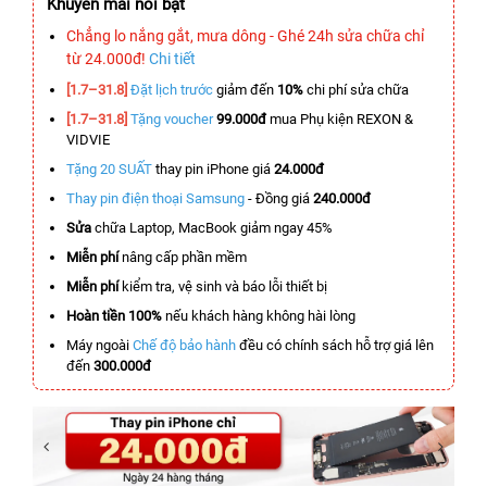
Khuyến mãi nổi bật
Chẳng lo nắng gắt, mưa dông - Ghé 24h sửa chữa chỉ
từ 24.000đ!
Chi tiết
[1.7–31.8]
Đặt lịch trước
giảm đến
10%
chi phí sửa chữa
[1.7–31.8]
Tặng voucher
99.000đ
mua Phụ kiện REXON &
VIDVIE
Tặng 20 SUẤT
thay pin iPhone giá
24.000đ
Thay pin điện thoại Samsung
- Đồng giá
240.000đ
Sửa
chữa Laptop, MacBook giảm ngay 45%
Miễn phí
nâng cấp phần mềm
Miễn phí
kiểm tra, vệ sinh và báo lỗi thiết bị
Hoàn tiền 100%
nếu khách hàng không hài lòng
Máy ngoài
Chế độ bảo hành
đều có chính sách hỗ trợ giá lên
đến
300.000đ