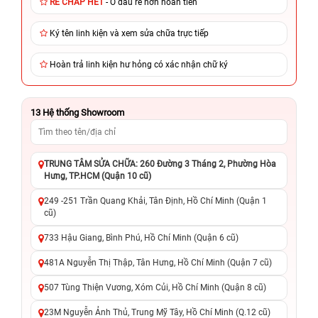
RẺ CHẤP HẾT
- Ở đâu rẻ hơn hoàn tiền
Ký tên linh kiện và xem sửa chữa trực tiếp
Hoàn trả linh kiện hư hỏng có xác nhận chữ ký
13
Hệ thống Showroom
TRUNG TÂM SỬA CHỮA: 260 Đường 3 Tháng 2, Phường Hòa
Hưng, TP.HCM (Quận 10 cũ)
249 -251 Trần Quang Khải, Tân Định, Hồ Chí Minh (Quận 1
cũ)
733 Hậu Giang, Bình Phú, Hồ Chí Minh (Quận 6 cũ)
481A Nguyễn Thị Thập, Tân Hưng, Hồ Chí Minh (Quận 7 cũ)
507 Tùng Thiện Vương, Xóm Củi, Hồ Chí Minh (Quận 8 cũ)
23M Nguyễn Ảnh Thủ, Trung Mỹ Tây, Hồ Chí Minh (Q.12 cũ)