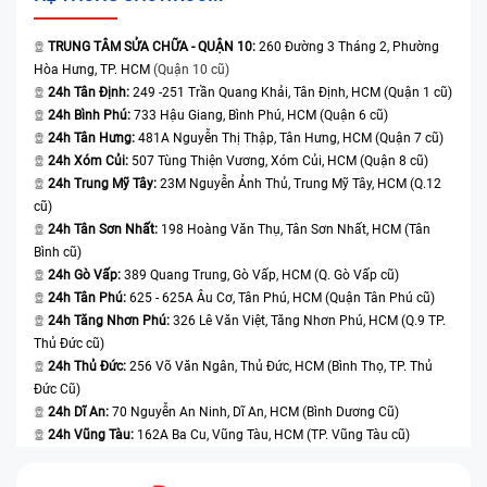
TRUNG TÂM SỬA CHỮA - QUẬN 10:
260 Đường 3 Tháng 2, Phường
Hòa Hưng, TP. HCM
(Quận 10 cũ)
24h Tân Định:
249 -251 Trần Quang Khải, Tân Định, HCM (Quận 1 cũ)
24h Bình Phú:
733 Hậu Giang, Bình Phú, HCM (Quận 6 cũ)
24h Tân Hưng:
481A Nguyễn Thị Thập, Tân Hưng, HCM (Quận 7 cũ)
24h Xóm Củi:
507 Tùng Thiện Vương, Xóm Củi, HCM (Quận 8 cũ)
24h Trung Mỹ Tây:
23M Nguyễn Ảnh Thủ, Trung Mỹ Tây, HCM (Q.12
cũ)
24h Tân Sơn Nhất:
198 Hoàng Văn Thụ, Tân Sơn Nhất, HCM (Tân
Bình cũ)
24h Gò Vấp:
389 Quang Trung, Gò Vấp, HCM (Q. Gò Vấp cũ)
24h Tân Phú:
625 - 625A Âu Cơ, Tân Phú, HCM (Quận Tân Phú cũ)
24h Tăng Nhơn Phú:
326 Lê Văn Việt, Tăng Nhơn Phú, HCM (Q.9 TP.
Thủ Đức cũ)
24h Thủ Đức:
256 Võ Văn Ngân, Thủ Đức, HCM (Bình Thọ, TP. Thủ
Đức Cũ)
24h Dĩ An:
70 Nguyễn An Ninh, Dĩ An, HCM (Bình Dương Cũ)
24h Vũng Tàu:
162A Ba Cu, Vũng Tàu, HCM (TP. Vũng Tàu cũ)