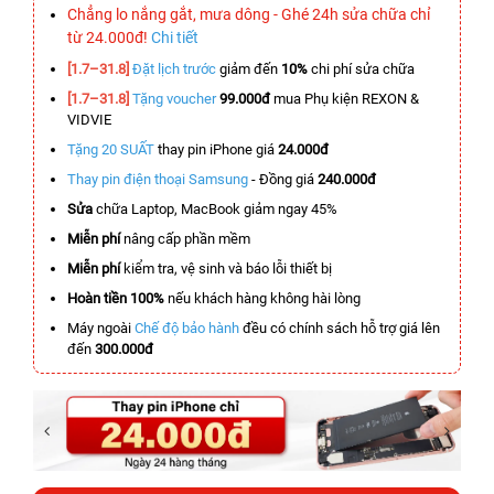
Chẳng lo nắng gắt, mưa dông - Ghé 24h sửa chữa chỉ
từ 24.000đ!
Chi tiết
[1.7–31.8]
Đặt lịch trước
giảm đến
10%
chi phí sửa chữa
[1.7–31.8]
Tặng voucher
99.000đ
mua Phụ kiện REXON &
VIDVIE
Tặng 20 SUẤT
thay pin iPhone giá
24.000đ
Thay pin điện thoại Samsung
- Đồng giá
240.000đ
Sửa
chữa Laptop, MacBook giảm ngay 45%
Miễn phí
nâng cấp phần mềm
Miễn phí
kiểm tra, vệ sinh và báo lỗi thiết bị
Hoàn tiền 100%
nếu khách hàng không hài lòng
Máy ngoài
Chế độ bảo hành
đều có chính sách hỗ trợ giá lên
đến
300.000đ