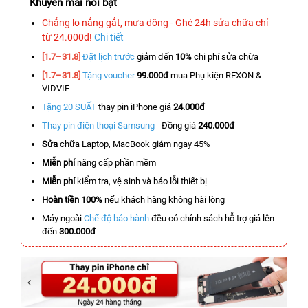
Khuyến mãi nổi bật
Chẳng lo nắng gắt, mưa dông - Ghé 24h sửa chữa chỉ
từ 24.000đ!
Chi tiết
[1.7–31.8]
Đặt lịch trước
giảm đến
10%
chi phí sửa chữa
[1.7–31.8]
Tặng voucher
99.000đ
mua Phụ kiện REXON &
VIDVIE
Tặng 20 SUẤT
thay pin iPhone giá
24.000đ
Thay pin điện thoại Samsung
- Đồng giá
240.000đ
Sửa
chữa Laptop, MacBook giảm ngay 45%
Miễn phí
nâng cấp phần mềm
Miễn phí
kiểm tra, vệ sinh và báo lỗi thiết bị
Hoàn tiền 100%
nếu khách hàng không hài lòng
Máy ngoài
Chế độ bảo hành
đều có chính sách hỗ trợ giá lên
đến
300.000đ