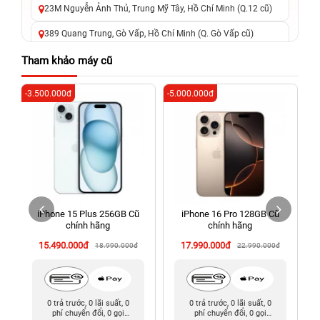
23M Nguyễn Ảnh Thủ, Trung Mỹ Tây, Hồ Chí Minh (Q.12 cũ)
389 Quang Trung, Gò Vấp, Hồ Chí Minh (Q. Gò Vấp cũ)
625 - 625A Âu Cơ, Tân Phú, Hồ Chí Minh (Quận Tân Phú cũ)
Tham khảo máy cũ
326 Lê Văn Việt, Tăng Nhơn Phú, Hồ Chí Minh (Q.9 TP. Thủ
-3.500.000đ
-5.000.000đ
-3
Đức cũ)
256 Võ Văn Ngân, Thủ Đức, Hồ Chí Minh (Bình Thọ, TP. Thủ
Đức Cũ)
70 Nguyễn An Ninh, Dĩ An, Hồ Chí Minh (Bình Dương Cũ)
24h Vũng Tàu: 162A Ba Cu, Vũng Tàu, Hồ Chí Minh (TP. Vũng
Tàu cũ)
iPhone 15 Plus 256GB Cũ
iPhone 16 Pro 128GB Cũ
198 Hoàng Văn Thụ, Tân Sơn Nhất, Hồ Chí Minh (Tân Bình
chính hãng
chính hãng
cũ)
15.490.000đ
17.990.000đ
18.990.000đ
22.990.000đ
0 trả trước, 0 lãi suất, 0
0 trả trước, 0 lãi suất, 0
phí chuyển đổi, 0 gọi
phí chuyển đổi, 0 gọi