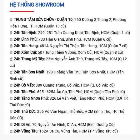
HỆ THỐNG SHOWROOM
TRUNG TÂM SỬA CHỮA - QUẬN 10:
260 Đường 3 Tháng 2, Phường
Hòa Hưng, TP. HCM
(Quận 10 cũ)
24h Tân Định:
249 -251 Trần Quang Khải, Tân Định, HCM (Quận 1 cũ)
24h Bình Phú:
733 Hậu Giang, Bình Phú, HCM (Quận 6 cũ)
24h Tân Hưng:
481A Nguyễn Thị Thập, Tân Hưng, HCM (Quận 7 cũ)
24h Xóm Củi:
507 Tùng Thiện Vương, Xóm Củi, HCM (Quận 8 cũ)
24h Trung Mỹ Tây:
23M Nguyễn Ảnh Thủ, Trung Mỹ Tây, HCM (Q.12
cũ)
24h Tân Sơn Nhất:
198 Hoàng Văn Thụ, Tân Sơn Nhất, HCM (Tân
Bình cũ)
24h Gò Vấp:
389 Quang Trung, Gò Vấp, HCM (Q. Gò Vấp cũ)
24h Tân Phú:
625 - 625A Âu Cơ, Tân Phú, HCM (Quận Tân Phú cũ)
24h Tăng Nhơn Phú:
326 Lê Văn Việt, Tăng Nhơn Phú, HCM (Q.9 TP.
Thủ Đức cũ)
24h Thủ Đức:
256 Võ Văn Ngân, Thủ Đức, HCM (Bình Thọ, TP. Thủ
Đức Cũ)
24h Dĩ An:
70 Nguyễn An Ninh, Dĩ An, HCM (Bình Dương Cũ)
24h Vũng Tàu:
162A Ba Cu, Vũng Tàu, HCM (TP. Vũng Tàu cũ)