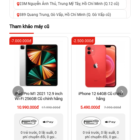
23M Nguyễn Ảnh Thủ, Trung Mỹ Tây, Hồ Chí Minh (Q.12 cũ)
389 Quang Trung, Gò Vấp, Hồ Chí Minh (Q. Gò Vấp cũ)
625 - 625A Âu Cơ, Tân Phú, Hồ Chí Minh (Quận Tân Phú cũ)
Tham khảo máy cũ
326 Lê Văn Việt, Tăng Nhơn Phú, Hồ Chí Minh (Q.9 TP. Thủ
-7.000.000đ
-2.500.000đ
-1
Đức cũ)
256 Võ Văn Ngân, Thủ Đức, Hồ Chí Minh (Bình Thọ, TP. Thủ
Đức Cũ)
70 Nguyễn An Ninh, Dĩ An, Hồ Chí Minh (Bình Dương Cũ)
24h Vũng Tàu: 162A Ba Cu, Vũng Tàu, Hồ Chí Minh (TP. Vũng
Tàu cũ)
iPad Pro M1 2021 12.9 inch
iPhone 12 64GB Cũ chính
198 Hoàng Văn Thụ, Tân Sơn Nhất, Hồ Chí Minh (Tân Bình
Wi‑Fi 256GB Cũ chính hãng
hãng
cũ)
10.990.000đ
5.490.000đ
17.990.000đ
7.990.000đ
0 trả trước, 0 lãi suất, 0
0 trả trước, 0 lãi suất, 0
phí chuyển đổi, 0 gọi
phí chuyển đổi, 0 gọi