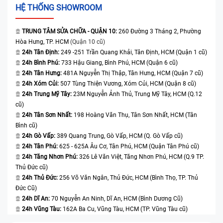
HỆ THỐNG SHOWROOM
TRUNG TÂM SỬA CHỮA - QUẬN 10:
260 Đường 3 Tháng 2, Phường
Hòa Hưng, TP. HCM
(Quận 10 cũ)
24h Tân Định:
249 -251 Trần Quang Khải, Tân Định, HCM (Quận 1 cũ)
24h Bình Phú:
733 Hậu Giang, Bình Phú, HCM (Quận 6 cũ)
24h Tân Hưng:
481A Nguyễn Thị Thập, Tân Hưng, HCM (Quận 7 cũ)
24h Xóm Củi:
507 Tùng Thiện Vương, Xóm Củi, HCM (Quận 8 cũ)
24h Trung Mỹ Tây:
23M Nguyễn Ảnh Thủ, Trung Mỹ Tây, HCM (Q.12
cũ)
24h Tân Sơn Nhất:
198 Hoàng Văn Thụ, Tân Sơn Nhất, HCM (Tân
Bình cũ)
24h Gò Vấp:
389 Quang Trung, Gò Vấp, HCM (Q. Gò Vấp cũ)
24h Tân Phú:
625 - 625A Âu Cơ, Tân Phú, HCM (Quận Tân Phú cũ)
24h Tăng Nhơn Phú:
326 Lê Văn Việt, Tăng Nhơn Phú, HCM (Q.9 TP.
Thủ Đức cũ)
24h Thủ Đức:
256 Võ Văn Ngân, Thủ Đức, HCM (Bình Thọ, TP. Thủ
Đức Cũ)
24h Dĩ An:
70 Nguyễn An Ninh, Dĩ An, HCM (Bình Dương Cũ)
24h Vũng Tàu:
162A Ba Cu, Vũng Tàu, HCM (TP. Vũng Tàu cũ)