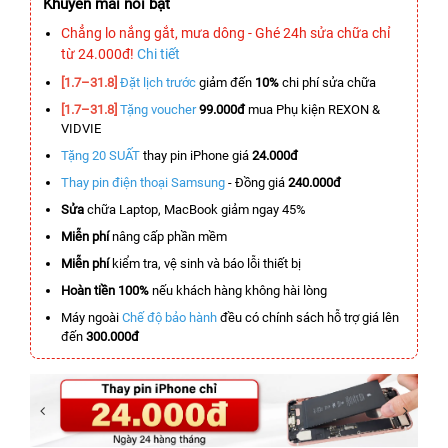
Khuyến mãi nổi bật
Chẳng lo nắng gắt, mưa dông - Ghé 24h sửa chữa chỉ
từ 24.000đ!
Chi tiết
[1.7–31.8]
Đặt lịch trước
giảm đến
10%
chi phí sửa chữa
[1.7–31.8]
Tặng voucher
99.000đ
mua Phụ kiện REXON &
VIDVIE
Tặng 20 SUẤT
thay pin iPhone giá
24.000đ
Thay pin điện thoại Samsung
- Đồng giá
240.000đ
Sửa
chữa Laptop, MacBook giảm ngay 45%
Miễn phí
nâng cấp phần mềm
Miễn phí
kiểm tra, vệ sinh và báo lỗi thiết bị
Hoàn tiền 100%
nếu khách hàng không hài lòng
Máy ngoài
Chế độ bảo hành
đều có chính sách hỗ trợ giá lên
đến
300.000đ