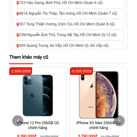
733 Hậu Giang, Bình Phú, Hồ Chí Minh (Quận 6 cũ)
481A Nguyễn Thị Thập, Tân Hưng, Hồ Chí Minh (Quận 7 cũ)
507 Tùng Thiện Vương, Xóm Củi, Hồ Chí Minh (Quận 8 cũ)
23M Nguyễn Ảnh Thủ, Trung Mỹ Tây, Hồ Chí Minh (Q.12 cũ)
389 Quang Trung, Gò Vấp, Hồ Chí Minh (Q. Gò Vấp cũ)
625 - 625A Âu Cơ, Tân Phú, Hồ Chí Minh (Quận Tân Phú cũ)
Tham khảo máy cũ
326 Lê Văn Việt, Tăng Nhơn Phú, Hồ Chí Minh (Q.9 TP. Thủ
-2.600.000đ
-6.000.000đ
-7
Đức cũ)
256 Võ Văn Ngân, Thủ Đức, Hồ Chí Minh (Bình Thọ, TP. Thủ
Đức Cũ)
70 Nguyễn An Ninh, Dĩ An, Hồ Chí Minh (Bình Dương Cũ)
24h Vũng Tàu: 162A Ba Cu, Vũng Tàu, Hồ Chí Minh (TP. Vũng
Tàu cũ)
iPhone 12 Pro 256GB Cũ
iPhone XS Max 256GB Cũ
198 Hoàng Văn Thụ, Tân Sơn Nhất, Hồ Chí Minh (Tân Bình
chính hãng
chính hãng
cũ)
8.390.000đ
5.790.000đ
10.990.000đ
11.790.000đ