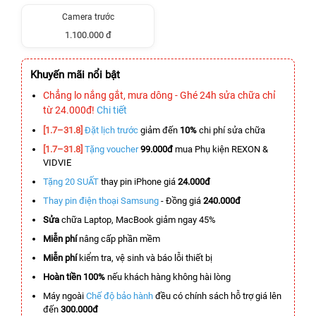
Camera trước
1.100.000 đ
Khuyến mãi nổi bật
Chẳng lo nắng gắt, mưa dông - Ghé 24h sửa chữa chỉ
từ 24.000đ!
Chi tiết
[1.7–31.8]
Đặt lịch trước
giảm đến
10%
chi phí sửa chữa
[1.7–31.8]
Tặng voucher
99.000đ
mua Phụ kiện REXON &
VIDVIE
Tặng 20 SUẤT
thay pin iPhone giá
24.000đ
Thay pin điện thoại Samsung
- Đồng giá
240.000đ
Sửa
chữa Laptop, MacBook giảm ngay 45%
Miễn phí
nâng cấp phần mềm
Miễn phí
kiểm tra, vệ sinh và báo lỗi thiết bị
Hoàn tiền 100%
nếu khách hàng không hài lòng
Máy ngoài
Chế độ bảo hành
đều có chính sách hỗ trợ giá lên
đến
300.000đ