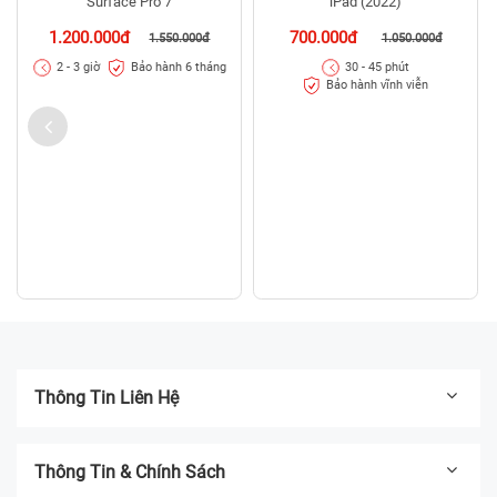
Thay camera trước Microsoft
Thay camera trước iPad Gen 10,
Surface Pro 7
iPad (2022)
1.200.000đ
700.000đ
1.550.000đ
1.050.000đ
Bảo hành 6 tháng
2 - 3 giờ
30 - 45 phút
Bảo hành vĩnh viễn
Thông Tin Liên Hệ
Thông Tin & Chính Sách