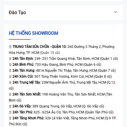
Đào Tạo
HỆ THỐNG SHOWROOM
TRUNG TÂM SỬA CHỮA - QUẬN 10:
260 Đường 3 Tháng 2, Phường
Hòa Hưng, TP. HCM
(Quận 10 cũ)
24h Tân Định:
249 -251 Trần Quang Khải, Tân Định, HCM (Quận 1 cũ)
24h Bình Phú:
733 Hậu Giang, Bình Phú, HCM (Quận 6 cũ)
24h Tân Hưng:
481A Nguyễn Thị Thập, Tân Hưng, HCM (Quận 7 cũ)
24h Xóm Củi:
507 Tùng Thiện Vương, Xóm Củi, HCM (Quận 8 cũ)
24h Trung Mỹ Tây:
23M Nguyễn Ảnh Thủ, Trung Mỹ Tây, HCM (Q.12
cũ)
24h Tân Sơn Nhất:
198 Hoàng Văn Thụ, Tân Sơn Nhất, HCM (Tân
Bình cũ)
24h Gò Vấp:
389 Quang Trung, Gò Vấp, HCM (Q. Gò Vấp cũ)
24h Tân Phú:
625 - 625A Âu Cơ, Tân Phú, HCM (Quận Tân Phú cũ)
24h Tăng Nhơn Phú:
326 Lê Văn Việt, Tăng Nhơn Phú, HCM (Q.9 TP.
Thủ Đức cũ)