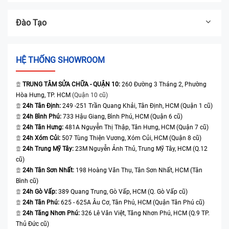
Đào Tạo
HỆ THỐNG SHOWROOM
TRUNG TÂM SỬA CHỮA - QUẬN 10:
260 Đường 3 Tháng 2, Phường
Hòa Hưng, TP. HCM
(Quận 10 cũ)
24h Tân Định:
249 -251 Trần Quang Khải, Tân Định, HCM (Quận 1 cũ)
24h Bình Phú:
733 Hậu Giang, Bình Phú, HCM (Quận 6 cũ)
24h Tân Hưng:
481A Nguyễn Thị Thập, Tân Hưng, HCM (Quận 7 cũ)
24h Xóm Củi:
507 Tùng Thiện Vương, Xóm Củi, HCM (Quận 8 cũ)
24h Trung Mỹ Tây:
23M Nguyễn Ảnh Thủ, Trung Mỹ Tây, HCM (Q.12
cũ)
24h Tân Sơn Nhất:
198 Hoàng Văn Thụ, Tân Sơn Nhất, HCM (Tân
Bình cũ)
24h Gò Vấp:
389 Quang Trung, Gò Vấp, HCM (Q. Gò Vấp cũ)
24h Tân Phú:
625 - 625A Âu Cơ, Tân Phú, HCM (Quận Tân Phú cũ)
24h Tăng Nhơn Phú:
326 Lê Văn Việt, Tăng Nhơn Phú, HCM (Q.9 TP.
Thủ Đức cũ)