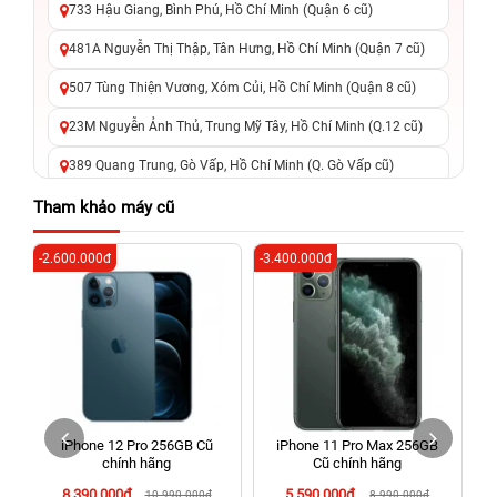
733 Hậu Giang, Bình Phú, Hồ Chí Minh (Quận 6 cũ)
481A Nguyễn Thị Thập, Tân Hưng, Hồ Chí Minh (Quận 7 cũ)
507 Tùng Thiện Vương, Xóm Củi, Hồ Chí Minh (Quận 8 cũ)
23M Nguyễn Ảnh Thủ, Trung Mỹ Tây, Hồ Chí Minh (Q.12 cũ)
389 Quang Trung, Gò Vấp, Hồ Chí Minh (Q. Gò Vấp cũ)
625 - 625A Âu Cơ, Tân Phú, Hồ Chí Minh (Quận Tân Phú cũ)
Tham khảo máy cũ
326 Lê Văn Việt, Tăng Nhơn Phú, Hồ Chí Minh (Q.9 TP. Thủ
-2.600.000đ
-3.400.000đ
-4
Đức cũ)
256 Võ Văn Ngân, Thủ Đức, Hồ Chí Minh (Bình Thọ, TP. Thủ
Đức Cũ)
70 Nguyễn An Ninh, Dĩ An, Hồ Chí Minh (Bình Dương Cũ)
24h Vũng Tàu: 162A Ba Cu, Vũng Tàu, Hồ Chí Minh (TP. Vũng
Tàu cũ)
iPhone 12 Pro 256GB Cũ
iPhone 11 Pro Max 256GB
198 Hoàng Văn Thụ, Tân Sơn Nhất, Hồ Chí Minh (Tân Bình
chính hãng
Cũ chính hãng
cũ)
8.390.000đ
5.590.000đ
10.990.000đ
8.990.000đ