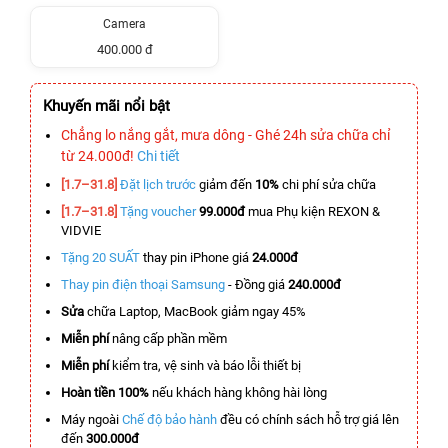
Camera
400.000 đ
Khuyến mãi nổi bật
Chẳng lo nắng gắt, mưa dông - Ghé 24h sửa chữa chỉ
từ 24.000đ!
Chi tiết
[1.7–31.8]
Đặt lịch trước
giảm đến
10%
chi phí sửa chữa
[1.7–31.8]
Tặng voucher
99.000đ
mua Phụ kiện REXON &
VIDVIE
Tặng 20 SUẤT
thay pin iPhone giá
24.000đ
Thay pin điện thoại Samsung
- Đồng giá
240.000đ
Sửa
chữa Laptop, MacBook giảm ngay 45%
Miễn phí
nâng cấp phần mềm
Miễn phí
kiểm tra, vệ sinh và báo lỗi thiết bị
Hoàn tiền 100%
nếu khách hàng không hài lòng
Máy ngoài
Chế độ bảo hành
đều có chính sách hỗ trợ giá lên
đến
300.000đ