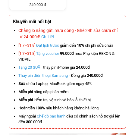
240.000 đ
Khuyến mãi nổi bật
Chẳng lo nắng gắt, mưa dông - Ghé 24h sửa chữa chỉ
từ 24.000đ!
Chi tiết
[1.7–31.8]
Đặt lịch trước
giảm đến
10%
chi phí sửa chữa
[1.7–31.8]
Tặng voucher
99.000đ
mua Phụ kiện REXON &
VIDVIE
Tặng 20 SUẤT
thay pin iPhone giá
24.000đ
Thay pin điện thoại Samsung
- Đồng giá
240.000đ
Sửa
chữa Laptop, MacBook giảm ngay 45%
Miễn phí
nâng cấp phần mềm
Miễn phí
kiểm tra, vệ sinh và báo lỗi thiết bị
Hoàn tiền 100%
nếu khách hàng không hài lòng
Máy ngoài
Chế độ bảo hành
đều có chính sách hỗ trợ giá lên
đến
300.000đ