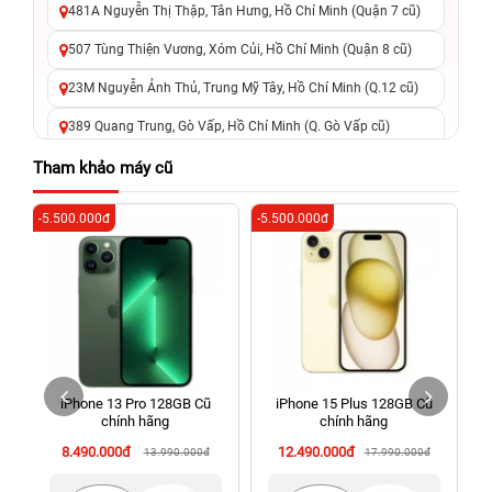
481A Nguyễn Thị Thập, Tân Hưng, Hồ Chí Minh (Quận 7 cũ)
507 Tùng Thiện Vương, Xóm Củi, Hồ Chí Minh (Quận 8 cũ)
23M Nguyễn Ảnh Thủ, Trung Mỹ Tây, Hồ Chí Minh (Q.12 cũ)
389 Quang Trung, Gò Vấp, Hồ Chí Minh (Q. Gò Vấp cũ)
625 - 625A Âu Cơ, Tân Phú, Hồ Chí Minh (Quận Tân Phú cũ)
Tham khảo máy cũ
326 Lê Văn Việt, Tăng Nhơn Phú, Hồ Chí Minh (Q.9 TP. Thủ
-5.500.000đ
-5.500.000đ
-6
Đức cũ)
256 Võ Văn Ngân, Thủ Đức, Hồ Chí Minh (Bình Thọ, TP. Thủ
Đức Cũ)
70 Nguyễn An Ninh, Dĩ An, Hồ Chí Minh (Bình Dương Cũ)
24h Vũng Tàu: 162A Ba Cu, Vũng Tàu, Hồ Chí Minh (TP. Vũng
Tàu cũ)
iPhone 13 Pro 128GB Cũ
iPhone 15 Plus 128GB Cũ
198 Hoàng Văn Thụ, Tân Sơn Nhất, Hồ Chí Minh (Tân Bình
chính hãng
chính hãng
cũ)
8.490.000đ
12.490.000đ
13.990.000đ
17.990.000đ