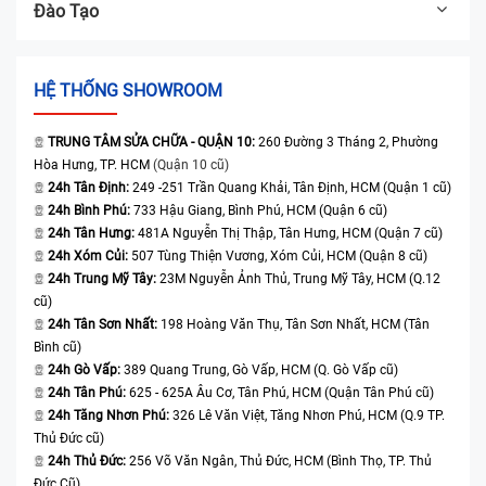
Đào Tạo
HỆ THỐNG SHOWROOM
TRUNG TÂM SỬA CHỮA - QUẬN 10:
260 Đường 3 Tháng 2, Phường
Hòa Hưng, TP. HCM
(Quận 10 cũ)
24h Tân Định:
249 -251 Trần Quang Khải, Tân Định, HCM (Quận 1 cũ)
24h Bình Phú:
733 Hậu Giang, Bình Phú, HCM (Quận 6 cũ)
24h Tân Hưng:
481A Nguyễn Thị Thập, Tân Hưng, HCM (Quận 7 cũ)
24h Xóm Củi:
507 Tùng Thiện Vương, Xóm Củi, HCM (Quận 8 cũ)
24h Trung Mỹ Tây:
23M Nguyễn Ảnh Thủ, Trung Mỹ Tây, HCM (Q.12
cũ)
24h Tân Sơn Nhất:
198 Hoàng Văn Thụ, Tân Sơn Nhất, HCM (Tân
Bình cũ)
24h Gò Vấp:
389 Quang Trung, Gò Vấp, HCM (Q. Gò Vấp cũ)
24h Tân Phú:
625 - 625A Âu Cơ, Tân Phú, HCM (Quận Tân Phú cũ)
24h Tăng Nhơn Phú:
326 Lê Văn Việt, Tăng Nhơn Phú, HCM (Q.9 TP.
Thủ Đức cũ)
24h Thủ Đức:
256 Võ Văn Ngân, Thủ Đức, HCM (Bình Thọ, TP. Thủ
Đức Cũ)