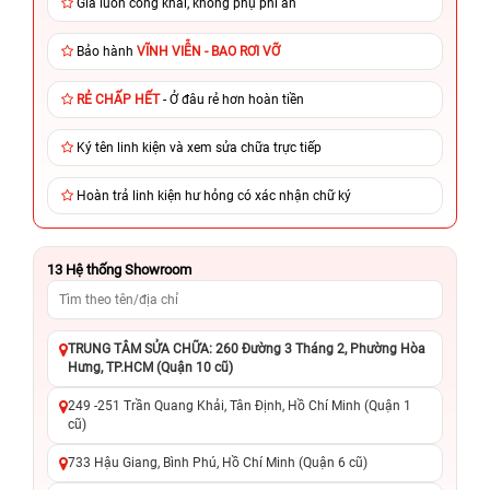
Giá luôn công khai, không phụ phí ẩn
Bảo hành
VĨNH VIỄN - BAO RƠI VỠ
RẺ CHẤP HẾT
- Ở đâu rẻ hơn hoàn tiền
Ký tên linh kiện và xem sửa chữa trực tiếp
Hoàn trả linh kiện hư hỏng có xác nhận chữ ký
13
Hệ thống Showroom
TRUNG TÂM SỬA CHỮA: 260 Đường 3 Tháng 2, Phường Hòa
Hưng, TP.HCM (Quận 10 cũ)
249 -251 Trần Quang Khải, Tân Định, Hồ Chí Minh (Quận 1
cũ)
733 Hậu Giang, Bình Phú, Hồ Chí Minh (Quận 6 cũ)