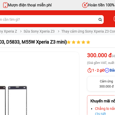
Mượn điện thoại miễn phí
Hoàn tiền 100%
y Xperia Z
Sửa Sony Xperia Z3
Thay cảm ứng Sony Xperia Z3 Co
3, D5833, M55W Xperia Z3 mini)
300.000 đ
3
(Giá gồm VAT, xuất 
1 - 2 giờ
Bảo
Cảm ứng
300.000 đ
Khuyến mãi nổ
Chẳng lo nắ
Chi tiết