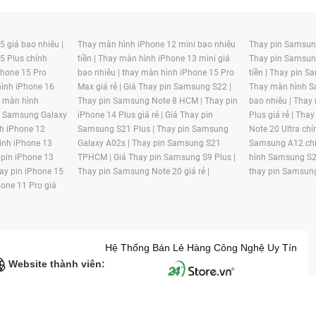
 giá bao nhiêu |
Thay màn hình iPhone 12 mini bao nhiêu
Thay pin Samsung
5 Plus chính
tiền |
Thay màn hình iPhone 13 mini giá
Thay pin Samsun
hone 15 Pro
bao nhiêu |
thay màn hình iPhone 15 Pro
tiền |
Thay pin Sa
ình iPhone 16
Max giá rẻ |
Giá Thay pin Samsung S22 |
Thay màn hình S
y màn hình
Thay pin Samsung Note 8 HCM |
Thay pin
bao nhiêu |
Thay
n Samsung Galaxy
iPhone 14 Plus giá rẻ |
Giá Thay pin
Plus giá rẻ |
Thay
h iPhone 12
Samsung S21 Plus |
Thay pin Samsung
Note 20 Ultra chí
ình iPhone 13
Galaxy A02s |
Thay pin Samsung S21
Samsung A12 chí
 pin iPhone 13
TPHCM |
Giá Thay pin Samsung S9 Plus |
hình Samsung S2
ay pin iPhone 15
Thay pin Samsung Note 20 giá rẻ |
thay pin Samsung
hone 11 Pro giá
Hệ Thống Bán Lẻ Hàng Công Nghệ Uy Tín
Website thành viên:
G MẠI HAI BỐN GIỜ Mã số thuế: 0305245702 Địa chỉ: 122/12G Tạ uyê