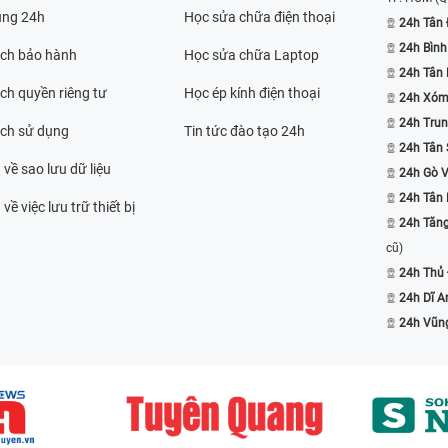
ụng 24h
Học sửa chữa điện thoại
24h Tân 
24h Bình
ách bảo hành
Học sửa chữa Laptop
24h Tân
ch quyền riêng tư
Học ép kính điện thoại
24h Xóm
24h Trun
ách sử dụng
Tin tức đào tạo 24h
24h Tân 
 về sao lưu dữ liệu
24h Gò 
24h Tân
về việc lưu trữ thiết bị
24h Tăn
cũ)
24h Thủ
24h Dĩ A
24h Vũn