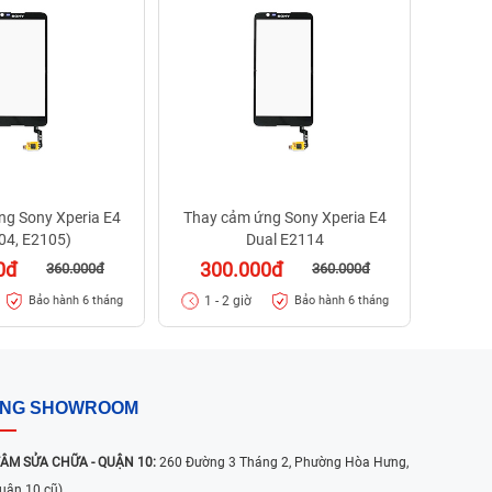
30
1 - 
ng Sony Xperia E4
Thay cảm ứng Sony Xperia E4
04, E2105)
Dual E2114
0đ
300.000đ
360.000đ
360.000đ
1 - 2 giờ
Bảo hành 6 tháng
Bảo hành 6 tháng
ỐNG SHOWROOM
ÂM SỬA CHỮA - QUẬN 10:
260 Đường 3 Tháng 2, Phường Hòa Hưng,
uận 10 cũ)