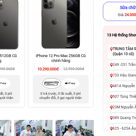
Sửa chữ
Giá
24.00
13
Hệ thống Sh
TRUNG TÂM SỬ
(Quận 10 cũ)
 512GB Cũ
iPhone 12 Pro Max 256GB Cũ
iPhone 11 Pro 64G
g
chính hãng
hãng
249 -251 Trần
990.000đ
10.290.000đ
12.990.000đ
4.590.000đ
8
733 Hậu Giang
481A Nguyễn T
uất, 0 phí
0 trả trước, 0 lãi suất, 0 phí
0 trả trước, 0 lãi 
507 Tùng Thiệ
gười thân
chuyển đổi, 0 gọi người thân
chuyển đổi, 0 gọi 
23M Nguyễn Ản
389 Quang Tru
625 - 625A Âu