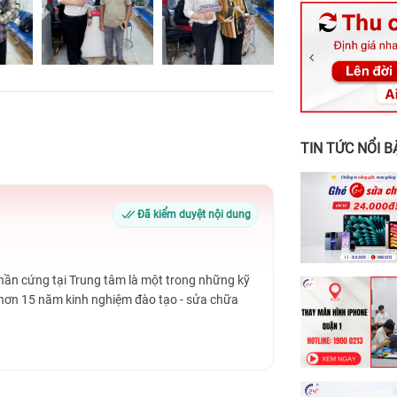
326 Lê Văn Vi
256 Võ Văn Ng
70 Nguyễn An 
24h Vũng Tàu:
198 Hoàng Văn
TIN TỨC NỔI B
Đã kiểm duyệt nội dung
Phần cứng tại Trung tâm là một trong những kỹ
 hơn 15 năm kinh nghiệm đào tạo - sửa chữa