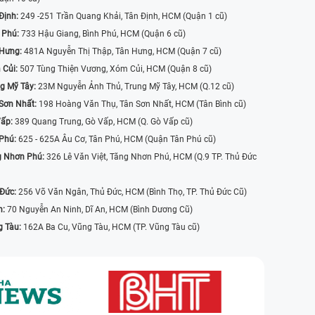
Định:
249 -251 Trần Quang Khải, Tân Định, HCM (Quận 1 cũ)
 Phú:
733 Hậu Giang, Bình Phú, HCM (Quận 6 cũ)
 Hưng:
481A Nguyễn Thị Thập, Tân Hưng, HCM (Quận 7 cũ)
 Củi:
507 Tùng Thiện Vương, Xóm Củi, HCM (Quận 8 cũ)
g Mỹ Tây:
23M Nguyễn Ảnh Thủ, Trung Mỹ Tây, HCM (Q.12 cũ)
Sơn Nhất:
198 Hoàng Văn Thụ, Tân Sơn Nhất, HCM (Tân Bình cũ)
Vấp:
389 Quang Trung, Gò Vấp, HCM (Q. Gò Vấp cũ)
 Phú:
625 - 625A Âu Cơ, Tân Phú, HCM (Quận Tân Phú cũ)
g Nhơn Phú:
326 Lê Văn Việt, Tăng Nhơn Phú, HCM (Q.9 TP. Thủ Đức
 Đức:
256 Võ Văn Ngân, Thủ Đức, HCM (Bình Thọ, TP. Thủ Đức Cũ)
n:
70 Nguyễn An Ninh, Dĩ An, HCM (Bình Dương Cũ)
g Tàu:
162A Ba Cu, Vũng Tàu, HCM (TP. Vũng Tàu cũ)