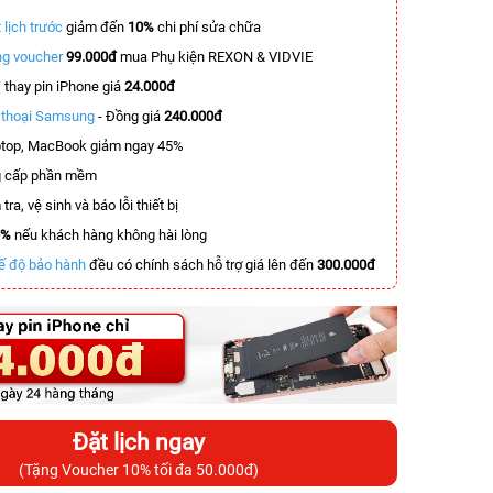
 lịch trước
giảm đến
10%
chi phí sửa chữa
g voucher
99.000đ
mua Phụ kiện REXON & VIDVIE
T
thay pin iPhone giá
24.000đ
n thoại Samsung
- Đồng giá
240.000đ
top, MacBook giảm ngay 45%
 cấp phần mềm
tra, vệ sinh và báo lỗi thiết bị
0%
nếu khách hàng không hài lòng
ế độ bảo hành
đều có chính sách hỗ trợ giá lên đến
300.000đ
Đặt lịch ngay
(Tặng Voucher 10% tối đa 50.000đ)
-3.500.000đ
-5.500.000đ