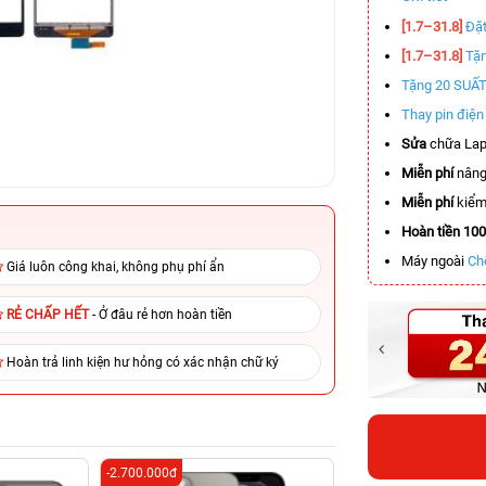
[1.7–31.8]
Đặt
[1.7–31.8]
Tặn
Tặng 20 SUẤ
Thay pin điệ
Sửa
chữa Lap
Miễn phí
nâng
Miễn phí
kiểm 
Hoàn tiền 10
Máy ngoài
Ch
Giá luôn công khai, không phụ phí ẩn
RẺ CHẤP HẾT
- Ở đâu rẻ hơn hoàn tiền
Hoàn trả linh kiện hư hỏng có xác nhận chữ ký
-2.700.000đ
-4.400.000đ