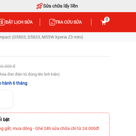
Sửa chữa lấy liền
0
ĐẶT LỊCH SỬA
TRA CỨU SỬA
mpact (D5803, D5833, M55W Xperia Z3 mini)
60.000 đ
hóa đơn điện tử đúng tên linh kiện)
 hành 6 tháng
i bật
ng gắt, mưa dông - Ghé 24h sửa chữa chỉ từ 24.000đ!