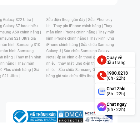
 Galaxy S22 Ultra |
Sửa điện thoại gần đây |
Sửa iPhone uy
g Galaxy S7 bao nhiêu
tín |
Thay pin iPhone chính hãng |
Thay
msung A50 chính hãng |
màn hình iPhone chính hãng |
Thay mặt
amsung S21 Ultra giá
kính iPhone chính hãng |
Thay kính lưng
 màn hình Samsung S10
iPhone chính hãng |
Sửa chữa Samsung
 màn hình Samsung
Galaxy J |
Sửa chữa Samsung Galaxy
nh hãng |
Thay màn hình
Note |
ép lại kính điện thoại giá bao
Quay về
đầu trang
nh hãng |
Thay màn
nhiêu |
thay mặt lưng điện thoại giá bao
0 Plus chính hãng |
Giá
nhiêu |
Sửa chữa Samsung Galaxy S |
1900.0213
 S21 Ultra |
bảng giá sửa chữa điện thoại samsung |
(8h - 22h)
Chat Zalo
(8h - 22h)
Chat ngay
(8h - 22h)
n, Phường 4, Quận 11, Thành phố Hồ Chí Minh, Việt Nam