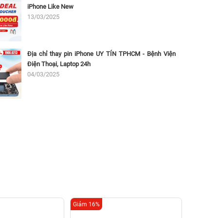
iPhone Like New
13/03/2025
Địa chỉ thay pin iPhone UY TÍN TPHCM - Bệnh Viện
Điện Thoại, Laptop 24h
04/03/2025
Giảm 16%
Giảm 16%
Thay cả