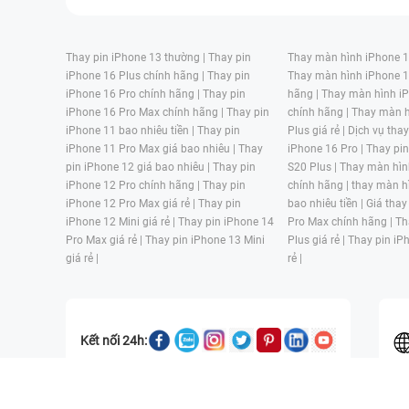
Thay pin iPhone 13 thường |
Thay pin
Thay màn hình iPhone 15
iPhone 16 Plus chính hãng |
Thay pin
Thay màn hình iPhone 1
iPhone 16 Pro chính hãng |
Thay pin
hãng |
Thay màn hình iP
iPhone 16 Pro Max chính hãng |
Thay pin
chính hãng |
Thay màn h
iPhone 11 bao nhiêu tiền |
Thay pin
Plus giá rẻ |
Dịch vụ tha
iPhone 11 Pro Max giá bao nhiêu |
Thay
iPhone 16 Pro |
Thay pi
pin iPhone 12 giá bao nhiêu |
Thay pin
S20 Plus |
Thay màn hìn
iPhone 12 Pro chính hãng |
Thay pin
chính hãng |
thay màn h
iPhone 12 Pro Max giá rẻ |
Thay pin
bao nhiêu tiền |
Giá thay
iPhone 12 Mini giá rẻ |
Thay pin iPhone 14
Pro Max chính hãng |
Th
Pro Max giá rẻ |
Thay pin iPhone 13 Mini
Plus giá rẻ |
Thay pin iP
giá rẻ |
rẻ |
Kết nối 24h:
CÔNG TY TNHH MỘT THÀNH VIÊN ĐÀO TẠO KỸ THUẬT VÀ THƯƠN