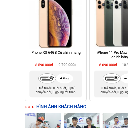
 256GB Cũ
iPhone XS 64GB Cũ chính hãng
iPhone 11 Pro Max
chính hãn
990.000đ
3.590.000đ
9.790.000đ
6.090.000đ
10.
t, 0 phí
0 trả trước, 0 lãi suất, 0 phí
0 trả trước, 0 lãi s
ười thân
chuyển đổi, 0 gọi người thân
chuyển đổi, 0 gọi n
HÌNH ẢNH KHÁCH HÀNG