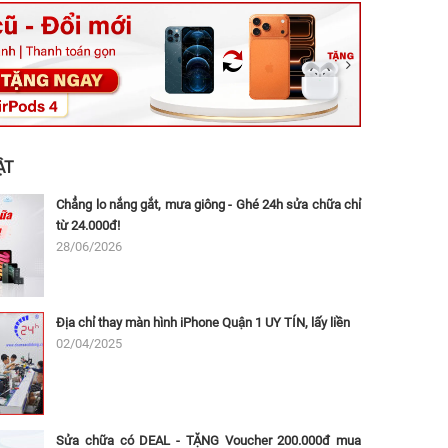
ệt, Tăng Nhơn Phú, Hồ Chí Minh (Q.9 TP. Thủ Đức cũ)
ân, Thủ Đức, Hồ Chí Minh (Bình Thọ, TP. Thủ Đức Cũ)
Ninh, Dĩ An, Hồ Chí Minh (Bình Dương Cũ)
 162A Ba Cu, Vũng Tàu, Hồ Chí Minh (TP. Vũng Tàu cũ)
 Thụ, Tân Sơn Nhất, Hồ Chí Minh (Tân Bình cũ)
ẬT
Chẳng lo nắng gắt, mưa giông - Ghé 24h sửa chữa chỉ
từ 24.000đ!
28/06/2026
Địa chỉ thay màn hình iPhone Quận 1 UY TÍN, lấy liền
02/04/2025
Sửa chữa có DEAL - TẶNG Voucher 200.000đ mua