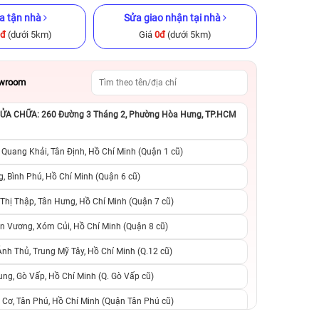
a tận nhà
Sửa giao nhận tại nhà
0đ
(dưới 5km)
Giá
0đ
(dưới 5km)
owroom
A CHỮA: 260 Đường 3 Tháng 2, Phường Hòa Hưng, TP.HCM
B Cũ chính
iPhone 12 Pro 512GB Cũ chính
iPhone 13 Pro M
hãng
chính h
 Quang Khải, Tân Định, Hồ Chí Minh (Quận 1 cũ)
.990.000đ
8.490.000đ
11.990.000đ
9.490.000đ
1
, Bình Phú, Hồ Chí Minh (Quận 6 cũ)
hị Thập, Tân Hưng, Hồ Chí Minh (Quận 7 cũ)
suất, 0 phí
0 trả trước, 0 lãi suất, 0 phí
0 trả trước, 0 lãi
n Vương, Xóm Củi, Hồ Chí Minh (Quận 8 cũ)
người thân
chuyển đổi, 0 gọi người thân
chuyển đổi, 0 gọi
h Thủ, Trung Mỹ Tây, Hồ Chí Minh (Q.12 cũ)
ng, Gò Vấp, Hồ Chí Minh (Q. Gò Vấp cũ)
 Cơ, Tân Phú, Hồ Chí Minh (Quận Tân Phú cũ)