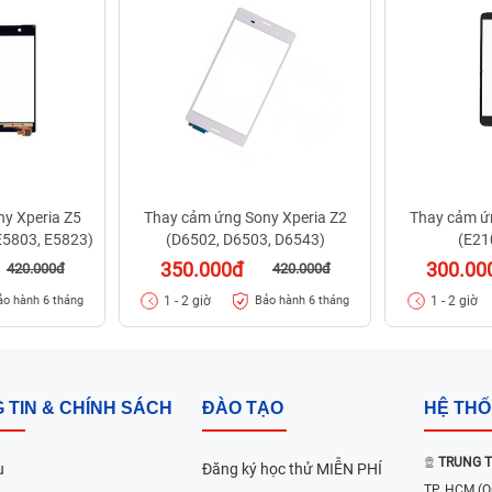
y Xperia Z5
Thay cảm ứng Sony Xperia Z2
Thay cảm ứ
E5803, E5823)
(D6502, D6503, D6543)
(E21
350.000đ
300.00
420.000đ
420.000đ
1 - 2 giờ
1 - 2 giờ
ảo hành 6 tháng
Bảo hành 6 tháng
 TIN & CHÍNH SÁCH
ĐÀO TẠO
HỆ TH
TRUNG T
u
Đăng ký học thử MIỄN PHÍ
TP. HCM
(Q