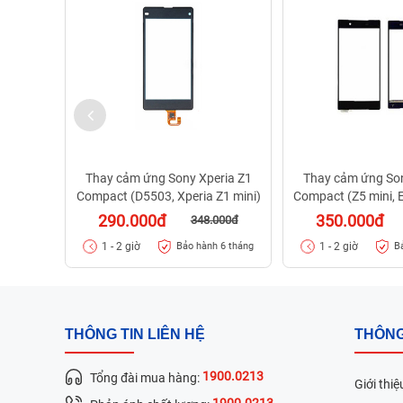
Thay cảm ứng Sony Xperia Z1
Thay cảm ứng Son
Compact (D5503, Xperia Z1 mini)
Compact (Z5 mini, 
290.000đ
350.000đ
348.000đ
1 - 2 giờ
1 - 2 giờ
Bảo hành 6 tháng
B
THÔNG TIN LIÊN HỆ
THÔNG
1900.0213
Tổng đài mua hàng:
Giới thiệ
1900.0213