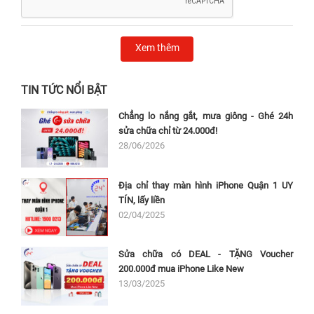
nhiều biện pháp nhưng người dùng vẫn không thể
điều khiển được máy.
Xem thêm
Thường xuyên xuất hiện tình trạng đơ, liệt cảm ứng.
Bạn phải ấn mạnh và ấn nhiều lần vào màn hình thì
TIN TỨC NỔI BẬT
iPad mới nhận lệnh và hoạt động.
Chẳng lo nắng gắt, mưa giông - Ghé 24h
iPad bị lag khi truy cập ứng dụng.
sửa chữa chỉ từ 24.000đ!
Xuất hiện tình trạng loạn cảm ứng, đôi khi cảm ứng
28/06/2026
rất nhạy nhưng cũng có lúc không. Máy nhận sai
lệnh của người sử dụng.
Địa chỉ thay màn hình iPhone Quận 1 UY
TÍN, lấy liền
02/04/2025
Sửa chữa có DEAL - TẶNG Voucher
200.000đ mua iPhone Like New
13/03/2025