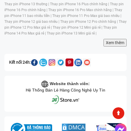
Reset lại máy:
Việc reset máy có thể khiến các
Thay pin iPhone 13 thường |
Thay pin iPhone 16 Plus chính hãng |
Thay pin
nguyên nhân từ lỗi phần mềm làm hỏng cảm ứng
iPhone 16 Pro chính hãng |
Thay pin iPhone 16 Pro Max chính hãng |
Thay
biến mất. Vì vậy, có thể giải quyết tình trạng hỏng
pin iPhone 11 bao nhiêu tiền |
Thay pin iPhone 11 Pro Max giá bao nhiêu |
cảm ứng hiệu quả.
Thay pin iPhone 12 giá bao nhiêu |
Thay pin iPhone 12 Pro chính hãng |
Thay
pin iPhone 12 Pro Max giá rẻ |
Thay pin iPhone 12 Mini giá rẻ |
Thay pin
Gỡ bỏ các ứng dụng không cần thiết:
Xóa bỏ các
iPhone 14 Pro Max giá rẻ |
Thay pin iPhone 13 Mini giá rẻ |
ứng dụng chạy ngầm hoặc ứng dụng khiến iPad
Xem thêm
hoạt động nặng nề cũng là một cách giúp máy hoạt
động nhẹ nhàng hơn và khắc phục được tình trạng
hỏng cảm ứng.
Kết nối 24h:
Cập nhật phiên bản mới từ hệ điều hành:
Bạn nên
cập nhật hệ điều hành mới nhất để khắc phục các
Website thành viên:
lỗi phần mềm có thể làm ảnh hưởng đến tính năng
Hệ Thống Bán Lẻ Hàng Công Nghệ Uy Tín
cảm ứng.
Nếu bạn đã thử qua tất cả những cách nêu trên nhưng
vẫn không khắc phục được tình trạng hỏng cảm ứng
iPad Pro 12.9 2020 WiFi, thì lúc này bạn nên mang
máy đến trung tâm uy tín để nhận được sự hỗ trợ từ