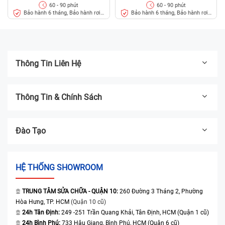
iPad bị rơi từ trên cao, khiến màn hình máy bị va
60 - 90 phút
60 - 90 phút
đập dẫn đến nứt vỡ nghiêm trọng nên mất đi khả
Bảo hành 6 tháng, Bảo hành rơi
Bảo hành 6 tháng, Bảo hành rơi
vỡ
vỡ
năng hiển thị và không còn cảm ứng được nữa.
Thói quen để điện thoại trong túi quần khiến máy bị
chèn ép một thời gian dài cũng là nguyên nhân
Thông Tin Liên Hệ
khiến iPad hỏng cảm ứng.
iPad chạy quá nhiều ứng dụng cùng lúc khiến cho
Thông Tin & Chính Sách
quá trình xử lý của máy trở nên quá tải, các tác vụ
không thể thực hiện được. Máy có thể bị đơ, liệt và
cảm ứng không thể điều khiển.
Đào Tạo
Bạn đang sử dụng thiết bị sạc kém chất lượng dẫn
đến nguồn điện của máy không ổn định và có thể
HỆ THỐNG SHOWROOM
gây nên tình trạng loạn cảm ứng.
Cảm ứng bị liệt đôi khi cũng xuất phát từ lỗi xung
TRUNG TÂM SỬA CHỮA - QUẬN 10:
260 Đường 3 Tháng 2, Phường
đột phần mềm trong máy.
Hòa Hưng, TP. HCM
(Quận 10 cũ)
24h Tân Định:
249 -251 Trần Quang Khải, Tân Định, HCM (Quận 1 cũ)
Biện pháp khắc phục tình trạng hỏng cảm ứng iPad Pro
24h Bình Phú:
733 Hậu Giang, Bình Phú, HCM (Quận 6 cũ)