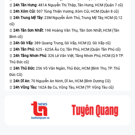
24h Tân Hưng:
481A Nguyễn Thị Thập, Tân Hưng, HCM (Quận 7 cũ)
12.9 2020 WiFi tại nhà
24h Xóm Củi:
507 Tùng Thiện Vương, Xóm Củi, HCM (Quận 8 cũ)
24h Trung Mỹ Tây:
23M Nguyễn Ảnh Thủ, Trung Mỹ Tây, HCM (Q.12
Trước khi mang máy đến trung tâm sửa chữa, bạn có
cũ)
thể thử các biện pháp khắc phục tình trạng hỏng cảm
24h Tân Sơn Nhất:
198 Hoàng Văn Thụ, Tân Sơn Nhất, HCM (Tân
ứng như sau:
Bình cũ)
24h Gò Vấp:
389 Quang Trung, Gò Vấp, HCM (Q. Gò Vấp cũ)
Khởi động lại iPad:
Biện pháp tắt nguồn và mở lại
24h Tân Phú:
625 - 625A Âu Cơ, Tân Phú, HCM (Quận Tân Phú cũ)
máy chỉ là thao tác đơn giản, nhưng đôi khi lại khắc
24h Tăng Nhơn Phú:
326 Lê Văn Việt, Tăng Nhơn Phú, HCM (Q.9 TP.
phục được nhiều lỗi trên thiết bị. Khi khởi động lại
Thủ Đức cũ)
máy, iPad sẽ khởi chạy lại toàn bộ các chương trình
24h Thủ Đức:
256 Võ Văn Ngân, Thủ Đức, HCM (Bình Thọ, TP. Thủ
hệ điều hành và phần mềm, vì vậy lỗi cảm ứng có
Đức Cũ)
24h Dĩ An:
70 Nguyễn An Ninh, Dĩ An, HCM (Bình Dương Cũ)
thể cũng được khắc phục.
24h Vũng Tàu:
162A Ba Cu, Vũng Tàu, HCM (TP. Vũng Tàu cũ)
Gỡ bỏ tấm dán màn hình:
Như đã nói ở phần trên,
tấm dán màn hình không chất lượng hoặc quá dày
cũng làm ảnh hưởng đến cảm ứng. Vì vậy, bạn có
thể thử gỡ miếng dán màn hình ra và thao tác xem
có điều khiển được iPad hay không.