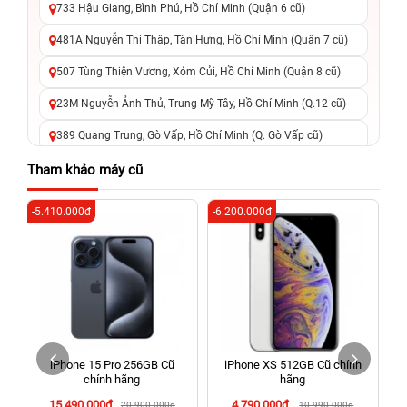
733 Hậu Giang, Bình Phú, Hồ Chí Minh (Quận 6 cũ)
481A Nguyễn Thị Thập, Tân Hưng, Hồ Chí Minh (Quận 7 cũ)
507 Tùng Thiện Vương, Xóm Củi, Hồ Chí Minh (Quận 8 cũ)
23M Nguyễn Ảnh Thủ, Trung Mỹ Tây, Hồ Chí Minh (Q.12 cũ)
389 Quang Trung, Gò Vấp, Hồ Chí Minh (Q. Gò Vấp cũ)
625 - 625A Âu Cơ, Tân Phú, Hồ Chí Minh (Quận Tân Phú cũ)
Tham khảo máy cũ
326 Lê Văn Việt, Tăng Nhơn Phú, Hồ Chí Minh (Q.9 TP. Thủ
-5.410.000đ
-6.200.000đ
-3
Đức cũ)
256 Võ Văn Ngân, Thủ Đức, Hồ Chí Minh (Bình Thọ, TP. Thủ
Đức Cũ)
70 Nguyễn An Ninh, Dĩ An, Hồ Chí Minh (Bình Dương Cũ)
24h Vũng Tàu: 162A Ba Cu, Vũng Tàu, Hồ Chí Minh (TP. Vũng
Tàu cũ)
iPhone 15 Pro 256GB Cũ
iPhone XS 512GB Cũ chính
198 Hoàng Văn Thụ, Tân Sơn Nhất, Hồ Chí Minh (Tân Bình
chính hãng
hãng
cũ)
15.490.000đ
4.790.000đ
20.900.000đ
10.990.000đ