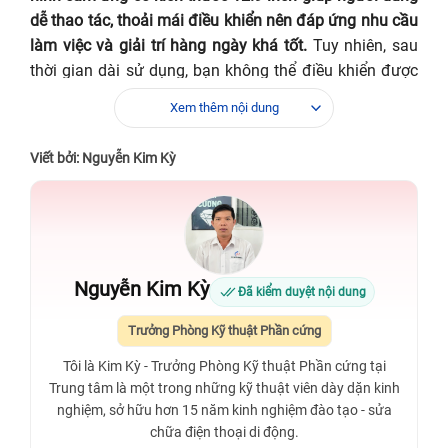
dễ thao tác, thoải mái điều khiển nên đáp ứng nhu cầu
làm việc và giải trí hàng ngày khá tốt.
Tuy nhiên, sau
thời gian dài sử dụng, bạn không thể điều khiển được
máy do cảm ứng của iPad xuất hiện tình trạng hư
Xem thêm nội dung
hỏng. Lúc này, thay cảm ứng iPad Pro 12.9 2020 WiFi
là biện pháp hiệu quả để khắc phục vấn đề.
Viết bởi: Nguyễn Kim Kỳ
Nguyễn Kim Kỳ
Đã kiểm duyệt nội dung
Trưởng Phòng Kỹ thuật Phần cứng
Tôi là Kim Kỳ - Trưởng Phòng Kỹ thuật Phần cứng tại
Trung tâm là một trong những kỹ thuật viên dày dặn kinh
nghiệm, sở hữu hơn 15 năm kinh nghiệm đào tạo - sửa
chữa điện thoại di động.