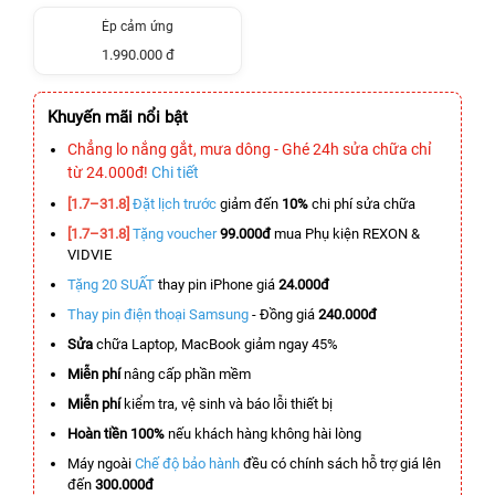
Ép cảm ứng
1.990.000 đ
Khuyến mãi nổi bật
Chẳng lo nắng gắt, mưa dông - Ghé 24h sửa chữa chỉ
từ 24.000đ!
Chi tiết
[1.7–31.8]
Đặt lịch trước
giảm đến
10%
chi phí sửa chữa
[1.7–31.8]
Tặng voucher
99.000đ
mua Phụ kiện REXON &
VIDVIE
Tặng 20 SUẤT
thay pin iPhone giá
24.000đ
Thay pin điện thoại Samsung
- Đồng giá
240.000đ
Sửa
chữa Laptop, MacBook giảm ngay 45%
Miễn phí
nâng cấp phần mềm
Miễn phí
kiểm tra, vệ sinh và báo lỗi thiết bị
Hoàn tiền 100%
nếu khách hàng không hài lòng
Máy ngoài
Chế độ bảo hành
đều có chính sách hỗ trợ giá lên
đến
300.000đ