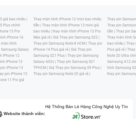
 giá bao nhiêu |
Thay màn hình iPhone 12 mini bao nhiêu
Thay pin Samsung
5 Plus chính
tiền |
Thay màn hình iPhone 13 mini giá
Thay pin Samsun
hone 15 Pro
bao nhiêu |
thay màn hình iPhone 15 Pro
tiền |
Thay pin Sa
ình iPhone 16
Max giá rẻ |
Giá Thay pin Samsung S22 |
Thay màn hình S
y màn hình
Thay pin Samsung Note 8 HCM |
Thay pin
bao nhiêu |
Thay
n Samsung Galaxy
iPhone 14 Plus giá rẻ |
Giá Thay pin
Plus giá rẻ |
Thay
h iPhone 12
Samsung S21 Plus |
Thay pin Samsung
Note 20 Ultra chí
ình iPhone 13
Galaxy A02s |
Thay pin Samsung S21
Samsung A12 chí
 pin iPhone 13
TPHCM |
Giá Thay pin Samsung S9 Plus |
hình Samsung S2
ay pin iPhone 15
Thay pin Samsung Note 20 giá rẻ |
thay pin Samsung
hone 11 Pro giá
Hệ Thống Bán Lẻ Hàng Công Nghệ Uy Tín
Website thành viên:
G MẠI HAI BỐN GIỜ Mã số thuế: 0305245702 Địa chỉ: 122/12G Tạ uyê