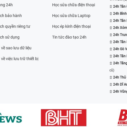
ụng 24h
Học sửa chữa điện thoại
24h Tân 
24h Bình
ách bảo hành
Học sửa chữa Laptop
24h Tân
ch quyền riêng tư
Học ép kính điện thoại
24h Xóm
24h Trun
ách sử dụng
Tin tức đào tạo 24h
24h Tân 
 về sao lưu dữ liệu
24h Gò 
24h Tân
về việc lưu trữ thiết bị
24h Tăn
cũ)
24h Thủ
24h Dĩ A
24h Vũn