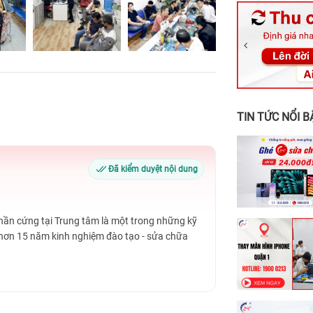
326 Lê Văn Vi
256 Võ Văn Ng
70 Nguyễn An 
24h Vũng Tàu:
198 Hoàng Văn
TIN TỨC NỔI B
Đã kiểm duyệt nội dung
Phần cứng tại Trung tâm là một trong những kỹ
 hơn 15 năm kinh nghiệm đào tạo - sửa chữa