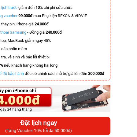
 lịch trước
giảm đến
10%
chi phí sửa chữa
g voucher
99.000đ
mua Phụ kiện REXON & VIDVIE
T
thay pin iPhone giá
24.000đ
n thoại Samsung
- Đồng giá
240.000đ
top, MacBook giảm ngay 45%
 cấp phần mềm
tra, vệ sinh và báo lỗi thiết bị
0%
nếu khách hàng không hài lòng
ế độ bảo hành
đều có chính sách hỗ trợ giá lên đến
300.000đ
Đặt lịch ngay
(Tặng Voucher 10% tối đa 50.000đ)
-4.000.000đ
-3.900.000đ