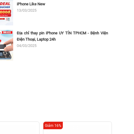
iPhone Like New
13/03/2025
Địa chỉ thay pin iPhone UY TÍN TPHCM - Bệnh Viện
Điện Thoại, Laptop 24h
04/03/2025
Giảm 16%
Giảm 16%
Tha