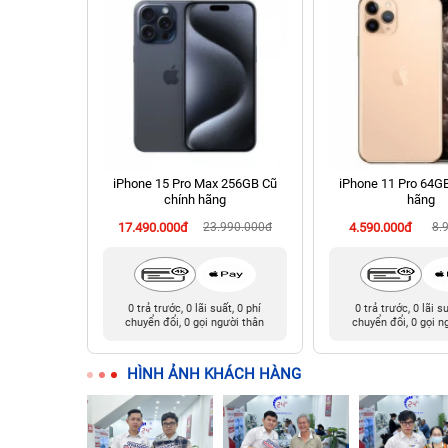
hính hãng
iPhone 15 Pro Max 256GB Cũ
iPhone 11 Pro 64G
chính hãng
hãng
90.000đ
17.490.000đ
23.990.000đ
4.590.000đ
8.
t, 0 phí
0 trả trước, 0 lãi suất, 0 phí
0 trả trước, 0 lãi s
ười thân
chuyển đổi, 0 gọi người thân
chuyển đổi, 0 gọi n
HÌNH ẢNH KHÁCH HÀNG