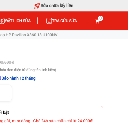
Sửa chữa lấy liền
0
ĐẶT LỊCH SỬA
TRA CỨU SỬA
op HP Pavilion X360 13 U100NV
00.000 đ
hóa đơn điện tử đúng tên linh kiện)
Bảo hành 12 tháng
i bật
ng gắt, mưa dông - Ghé 24h sửa chữa chỉ từ 24.000đ!