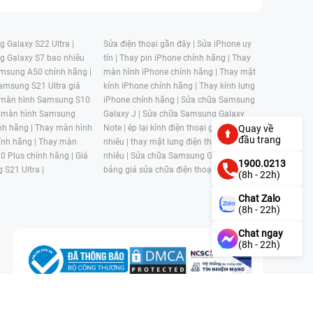
 Galaxy S22 Ultra |
Sửa điện thoại gần đây |
Sửa iPhone uy
g Galaxy S7 bao nhiêu
tín |
Thay pin iPhone chính hãng |
Thay
msung A50 chính hãng |
màn hình iPhone chính hãng |
Thay mặt
amsung S21 Ultra giá
kính iPhone chính hãng |
Thay kính lưng
 màn hình Samsung S10
iPhone chính hãng |
Sửa chữa Samsung
 màn hình Samsung
Galaxy J |
Sửa chữa Samsung Galaxy
nh hãng |
Thay màn hình
Note |
ép lại kính điện thoại giá bao
Quay về
đầu trang
nh hãng |
Thay màn
nhiêu |
thay mặt lưng điện thoại giá bao
0 Plus chính hãng |
Giá
nhiêu |
Sửa chữa Samsung Galaxy S |
1900.0213
 S21 Ultra |
bảng giá sửa chữa điện thoại samsung |
(8h - 22h)
Chat Zalo
(8h - 22h)
Chat ngay
(8h - 22h)
n, Phường 4, Quận 11, Thành phố Hồ Chí Minh, Việt Nam