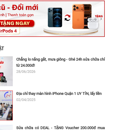
ệt, Tăng Nhơn Phú, Hồ Chí Minh (Q.9 TP. Thủ Đức cũ)
ân, Thủ Đức, Hồ Chí Minh (Bình Thọ, TP. Thủ Đức Cũ)
Ninh, Dĩ An, Hồ Chí Minh (Bình Dương Cũ)
 162A Ba Cu, Vũng Tàu, Hồ Chí Minh (TP. Vũng Tàu cũ)
 Thụ, Tân Sơn Nhất, Hồ Chí Minh (Tân Bình cũ)
ẬT
Chẳng lo nắng gắt, mưa giông - Ghé 24h sửa chữa chỉ
từ 24.000đ!
28/06/2026
Địa chỉ thay màn hình iPhone Quận 1 UY TÍN, lấy liền
02/04/2025
Sửa chữa có DEAL - TẶNG Voucher 200.000đ mua