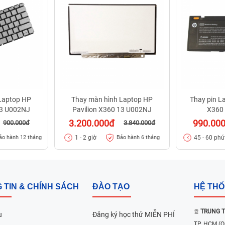
Laptop HP
Thay màn hình Laptop HP
Thay pin L
13 U002NJ
Pavilion X360 13 U002NJ
X360
3.200.000đ
990.00
900.000đ
3.840.000đ
1 - 2 giờ
45 - 60 phú
ảo hành 12 tháng
Bảo hành 6 tháng
 TIN & CHÍNH SÁCH
ĐÀO TẠO
HỆ TH
TRUNG T
u
Đăng ký học thử MIỄN PHÍ
TP. HCM
(Q