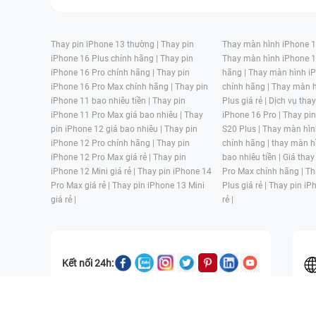
Thay pin iPhone 13 thường |
Thay pin
Thay màn hình iPhone 15
iPhone 16 Plus chính hãng |
Thay pin
Thay màn hình iPhone 1
iPhone 16 Pro chính hãng |
Thay pin
hãng |
Thay màn hình iP
iPhone 16 Pro Max chính hãng |
Thay pin
chính hãng |
Thay màn h
iPhone 11 bao nhiêu tiền |
Thay pin
Plus giá rẻ |
Dịch vụ tha
iPhone 11 Pro Max giá bao nhiêu |
Thay
iPhone 16 Pro |
Thay pi
pin iPhone 12 giá bao nhiêu |
Thay pin
S20 Plus |
Thay màn hìn
iPhone 12 Pro chính hãng |
Thay pin
chính hãng |
thay màn h
iPhone 12 Pro Max giá rẻ |
Thay pin
bao nhiêu tiền |
Giá thay
iPhone 12 Mini giá rẻ |
Thay pin iPhone 14
Pro Max chính hãng |
Th
Pro Max giá rẻ |
Thay pin iPhone 13 Mini
Plus giá rẻ |
Thay pin iP
giá rẻ |
rẻ |
Kết nối 24h:
CÔNG TY TNHH MỘT THÀNH VIÊN ĐÀO TẠO KỸ THUẬT VÀ THƯƠN