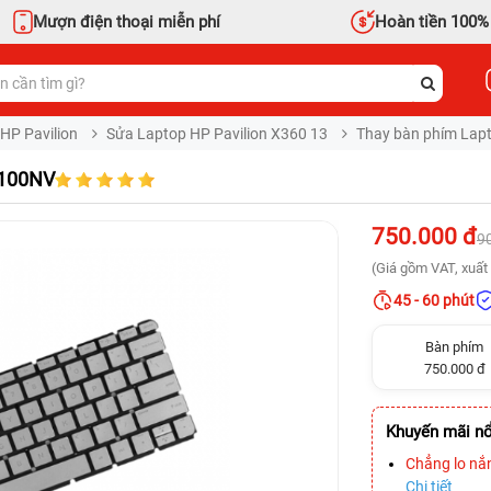
Mượn điện thoại miễn phí
Hoàn tiền 100%
HP Pavilion
Sửa Laptop HP Pavilion X360 13
Thay bàn phím Lapt
U100NV
750.000 đ
9
(Giá gồm VAT, xuất 
45 - 60 phút
Bàn phím
750.000 đ
Khuyến mãi nổ
Chẳng lo nắ
Chi tiết