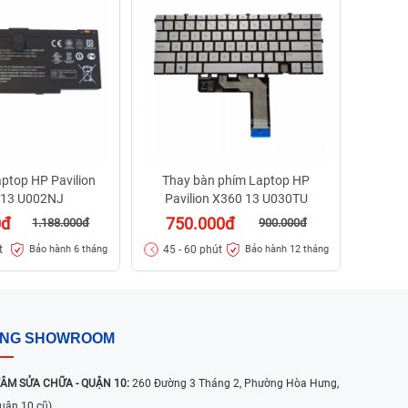
Pav
3.2
1 - 
aptop HP Pavilion
Thay bàn phím Laptop HP
 13 U002NJ
Pavilion X360 13 U030TU
0đ
750.000đ
1.188.000đ
900.000đ
t
45 - 60 phút
Bảo hành 6 tháng
Bảo hành 12 tháng
ỐNG SHOWROOM
ÂM SỬA CHỮA - QUẬN 10:
260 Đường 3 Tháng 2, Phường Hòa Hưng,
uận 10 cũ)