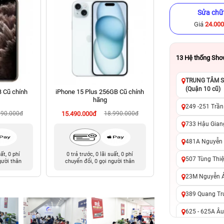
Sửa chữ
Giá
24.00
13
Hệ thống Sh
TRUNG TÂM SỬ
(Quận 10 cũ)
B Cũ chính
iPhone 15 Plus 256GB Cũ chính
iPhone 11 128GB C
hãng
249 -251 Trần
990.000đ
15.490.000đ
18.990.000đ
4.590.000đ
7
733 Hậu Giang
481A Nguyễn T
uất, 0 phí
0 trả trước, 0 lãi suất, 0 phí
0 trả trước, 0 lãi 
507 Tùng Thiệ
gười thân
chuyển đổi, 0 gọi người thân
chuyển đổi, 0 gọi 
23M Nguyễn Ản
389 Quang Tru
625 - 625A Âu