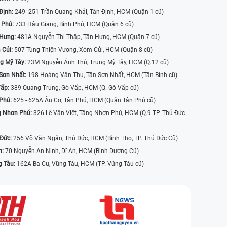
Định:
249 -251 Trần Quang Khải, Tân Định, HCM (Quận 1 cũ)
 Phú:
733 Hậu Giang, Bình Phú, HCM (Quận 6 cũ)
 Hưng:
481A Nguyễn Thị Thập, Tân Hưng, HCM (Quận 7 cũ)
 Củi:
507 Tùng Thiện Vương, Xóm Củi, HCM (Quận 8 cũ)
g Mỹ Tây:
23M Nguyễn Ảnh Thủ, Trung Mỹ Tây, HCM (Q.12 cũ)
Sơn Nhất:
198 Hoàng Văn Thụ, Tân Sơn Nhất, HCM (Tân Bình cũ)
Vấp:
389 Quang Trung, Gò Vấp, HCM (Q. Gò Vấp cũ)
 Phú:
625 - 625A Âu Cơ, Tân Phú, HCM (Quận Tân Phú cũ)
g Nhơn Phú:
326 Lê Văn Việt, Tăng Nhơn Phú, HCM (Q.9 TP. Thủ Đức
 Đức:
256 Võ Văn Ngân, Thủ Đức, HCM (Bình Thọ, TP. Thủ Đức Cũ)
n:
70 Nguyễn An Ninh, Dĩ An, HCM (Bình Dương Cũ)
g Tàu:
162A Ba Cu, Vũng Tàu, HCM (TP. Vũng Tàu cũ)