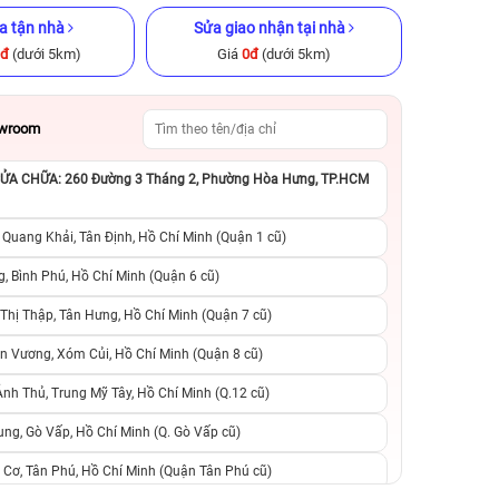
a tận nhà
Sửa giao nhận tại nhà
0đ
(dưới 5km)
Giá
0đ
(dưới 5km)
owroom
A CHỮA: 260 Đường 3 Tháng 2, Phường Hòa Hưng, TP.HCM
ũ chính hãng
iPhone 11 Pro Max 64GB Cũ
iPhone 14 Pro 51
chính hãng
hãng
 Quang Khải, Tân Định, Hồ Chí Minh (Quận 1 cũ)
.990.000đ
4.990.000đ
8.990.000đ
14.090.000đ
1
, Bình Phú, Hồ Chí Minh (Quận 6 cũ)
hị Thập, Tân Hưng, Hồ Chí Minh (Quận 7 cũ)
suất, 0 phí
0 trả trước, 0 lãi suất, 0 phí
0 trả trước, 0 lãi
n Vương, Xóm Củi, Hồ Chí Minh (Quận 8 cũ)
người thân
chuyển đổi, 0 gọi người thân
chuyển đổi, 0 gọi
h Thủ, Trung Mỹ Tây, Hồ Chí Minh (Q.12 cũ)
ng, Gò Vấp, Hồ Chí Minh (Q. Gò Vấp cũ)
 Cơ, Tân Phú, Hồ Chí Minh (Quận Tân Phú cũ)