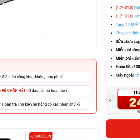
[1.7–31.8]
Đặt
[1.7–31.8]
Tặn
Tặng 20 SUẤ
Thay pin điệ
Sửa
chữa Lap
Miễn phí
nâng
Miễn phí
kiểm 
Hoàn tiền 10
Máy ngoài
Ch
Giá luôn công khai, không phụ phí ẩn
RẺ CHẤP HẾT
- Ở đâu rẻ hơn hoàn tiền
Hoàn trả linh kiện hư hỏng có xác nhận chữ ký
-3.500.000đ
-3.400.000đ