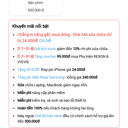
Bàn phím
550.000 đ
Khuyến mãi nổi bật
Chẳng lo nắng gắt, mưa dông - Ghé 24h sửa chữa chỉ
từ 24.000đ!
Chi tiết
[1.7–31.8]
Đặt lịch trước
giảm đến
10%
chi phí sửa chữa
[1.7–31.8]
Tặng voucher
99.000đ
mua Phụ kiện REXON &
VIDVIE
Tặng 20 SUẤT
thay pin iPhone giá
24.000đ
Thay pin điện thoại Samsung
- Đồng giá
240.000đ
Sửa
chữa Laptop, MacBook giảm ngay 45%
Miễn phí
nâng cấp phần mềm
Miễn phí
kiểm tra, vệ sinh và báo lỗi thiết bị
Hoàn tiền 100%
nếu khách hàng không hài lòng
Máy ngoài
Chế độ bảo hành
đều có chính sách hỗ trợ giá lên
đến
300.000đ