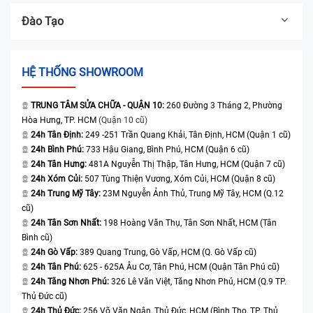
Đào Tạo
HỆ THỐNG SHOWROOM
TRUNG TÂM SỬA CHỮA - QUẬN 10:
260 Đường 3 Tháng 2, Phường
Hòa Hưng, TP. HCM
(Quận 10 cũ)
24h Tân Định:
249 -251 Trần Quang Khải, Tân Định, HCM (Quận 1 cũ)
24h Bình Phú:
733 Hậu Giang, Bình Phú, HCM (Quận 6 cũ)
24h Tân Hưng:
481A Nguyễn Thị Thập, Tân Hưng, HCM (Quận 7 cũ)
24h Xóm Củi:
507 Tùng Thiện Vương, Xóm Củi, HCM (Quận 8 cũ)
24h Trung Mỹ Tây:
23M Nguyễn Ảnh Thủ, Trung Mỹ Tây, HCM (Q.12
cũ)
24h Tân Sơn Nhất:
198 Hoàng Văn Thụ, Tân Sơn Nhất, HCM (Tân
Bình cũ)
24h Gò Vấp:
389 Quang Trung, Gò Vấp, HCM (Q. Gò Vấp cũ)
24h Tân Phú:
625 - 625A Âu Cơ, Tân Phú, HCM (Quận Tân Phú cũ)
24h Tăng Nhơn Phú:
326 Lê Văn Việt, Tăng Nhơn Phú, HCM (Q.9 TP.
Thủ Đức cũ)
24h Thủ Đức:
256 Võ Văn Ngân, Thủ Đức, HCM (Bình Thọ, TP. Thủ