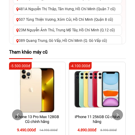
481A Nguyễn Thị Thập, Tân Hưng, Hồ Chí Minh (Quận 7 cũ)
507 Tùng Thiện Vương, Xóm Củi, Hồ Chí Minh (Quận 8 cũ)
23M Nguyễn Ảnh Thủ, Trung Mỹ Tây, Hồ Chí Minh (Q.12 cũ)
389 Quang Trung, Gò Vấp, Hồ Chí Minh (Q. Gò Vấp cũ)
625 - 625A Âu Cơ, Tân Phú, Hồ Chí Minh (Quận Tân Phú cũ)
Tham khảo máy cũ
326 Lê Văn Việt, Tăng Nhơn Phú, Hồ Chí Minh (Q.9 TP. Thủ
-5.500.000đ
-4.100.000đ
-6
Đức cũ)
256 Võ Văn Ngân, Thủ Đức, Hồ Chí Minh (Bình Thọ, TP. Thủ
Đức Cũ)
70 Nguyễn An Ninh, Dĩ An, Hồ Chí Minh (Bình Dương Cũ)
24h Vũng Tàu: 162A Ba Cu, Vũng Tàu, Hồ Chí Minh (TP. Vũng
Tàu cũ)
iPhone 13 Pro Max 128GB
iPhone 11 256GB Cũ chính
198 Hoàng Văn Thụ, Tân Sơn Nhất, Hồ Chí Minh (Tân Bình
Cũ chính hãng
hãng
cũ)
9.490.000đ
4.890.000đ
14.990.000đ
8.990.000đ