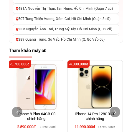
481A Nguyễn Thị Thập, Tân Hưng, Hồ Chí Minh (Quận 7 cũ)
507 Tùng Thiện Vương, Xóm Củi, Hồ Chí Minh (Quận 8 cũ)
23M Nguyễn Ảnh Thủ, Trung Mỹ Tây, Hồ Chí Minh (Q.12 cũ)
389 Quang Trung, Gò Vấp, Hồ Chí Minh (Q. Gò Vấp cũ)
625 - 625A Âu Cơ, Tân Phú, Hồ Chí Minh (Quận Tân Phú cũ)
Tham khảo máy cũ
326 Lê Văn Việt, Tăng Nhơn Phú, Hồ Chí Minh (Q.9 TP. Thủ
-5.700.000đ
-4.000.000đ
-2
Đức cũ)
256 Võ Văn Ngân, Thủ Đức, Hồ Chí Minh (Bình Thọ, TP. Thủ
Đức Cũ)
70 Nguyễn An Ninh, Dĩ An, Hồ Chí Minh (Bình Dương Cũ)
24h Vũng Tàu: 162A Ba Cu, Vũng Tàu, Hồ Chí Minh (TP. Vũng
Tàu cũ)
iPhone 8 Plus 64GB Cũ
iPhone 14 Pro 128GB Cũ
198 Hoàng Văn Thụ, Tân Sơn Nhất, Hồ Chí Minh (Tân Bình
chính hãng
chính hãng
cũ)
2.590.000đ
11.990.000đ
8.290.000đ
15.990.000đ