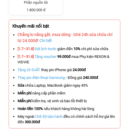
Phần nguồn lỗi
1.800.000 đ
Khuyến mãi nổi bật
Chẳng lo nắng gắt, mưa dông - Ghé 24h sửa chữa chỉ
từ 24.000đ!
Chi tiết
[1.7–31.8]
Đặt lịch trước
giảm đến
10%
chi phí sửa chữa
[1.7–31.8]
Tặng voucher
99.000đ
mua Phụ kiện REXON &
VIDVIE
Tặng 20 SUẤT
thay pin iPhone giá
24.000đ
Thay pin điện thoại Samsung
- Đồng giá
240.000đ
Sửa
chữa Laptop, MacBook giảm ngay 45%
Miễn phí
nâng cấp phần mềm
Miễn phí
kiểm tra, vệ sinh và báo lỗi thiết bị
Hoàn tiền 100%
nếu khách hàng không hài lòng
Máy ngoài
Chế độ bảo hành
đều có chính sách hỗ trợ giá lên
đến
300.000đ