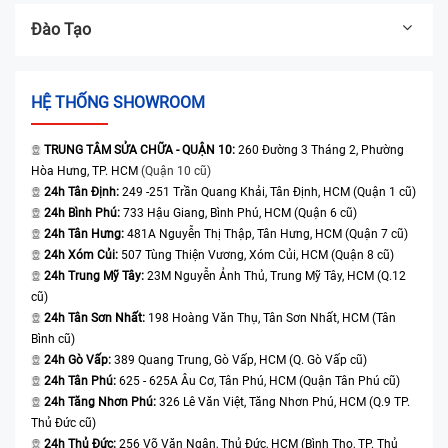
Đào Tạo
HỆ THỐNG SHOWROOM
TRUNG TÂM SỬA CHỮA - QUẬN 10:
260 Đường 3 Tháng 2, Phường
Hòa Hưng, TP. HCM
(Quận 10 cũ)
24h Tân Định:
249 -251 Trần Quang Khải, Tân Định, HCM (Quận 1 cũ)
24h Bình Phú:
733 Hậu Giang, Bình Phú, HCM (Quận 6 cũ)
24h Tân Hưng:
481A Nguyễn Thị Thập, Tân Hưng, HCM (Quận 7 cũ)
24h Xóm Củi:
507 Tùng Thiện Vương, Xóm Củi, HCM (Quận 8 cũ)
24h Trung Mỹ Tây:
23M Nguyễn Ảnh Thủ, Trung Mỹ Tây, HCM (Q.12
cũ)
24h Tân Sơn Nhất:
198 Hoàng Văn Thụ, Tân Sơn Nhất, HCM (Tân
Bình cũ)
24h Gò Vấp:
389 Quang Trung, Gò Vấp, HCM (Q. Gò Vấp cũ)
24h Tân Phú:
625 - 625A Âu Cơ, Tân Phú, HCM (Quận Tân Phú cũ)
24h Tăng Nhơn Phú:
326 Lê Văn Việt, Tăng Nhơn Phú, HCM (Q.9 TP.
Thủ Đức cũ)
24h Thủ Đức:
256 Võ Văn Ngân, Thủ Đức, HCM (Bình Thọ, TP. Thủ