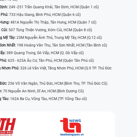
Định:
249 -251 Trần Quang Khải, Tân Định, HCM (Quận 1 cũ)
 Phú:
733 Hậu Giang, Bình Phú, HCM (Quận 6 cũ)
 Hưng:
481A Nguyễn Thị Thập, Tân Hưng, HCM (Quận 7 cũ)
 Củi:
507 Tùng Thiện Vương, Xóm Củi, HCM (Quận 8 cũ)
g Mỹ Tây:
23M Nguyễn Ảnh Thủ, Trung Mỹ Tây, HCM (Q.12 cũ)
Sơn Nhất:
198 Hoàng Văn Thụ, Tân Sơn Nhất, HCM (Tân Bình cũ)
Vấp:
389 Quang Trung, Gò Vấp, HCM (Q. Gò Vấp cũ)
 Phú:
625 - 625A Âu Cơ, Tân Phú, HCM (Quận Tân Phú cũ)
g Nhơn Phú:
326 Lê Văn Việt, Tăng Nhơn Phú, HCM (Q.9 TP. Thủ Đức
 Đức:
256 Võ Văn Ngân, Thủ Đức, HCM (Bình Thọ, TP. Thủ Đức Cũ)
n:
70 Nguyễn An Ninh, Dĩ An, HCM (Bình Dương Cũ)
g Tàu:
162A Ba Cu, Vũng Tàu, HCM (TP. Vũng Tàu cũ)