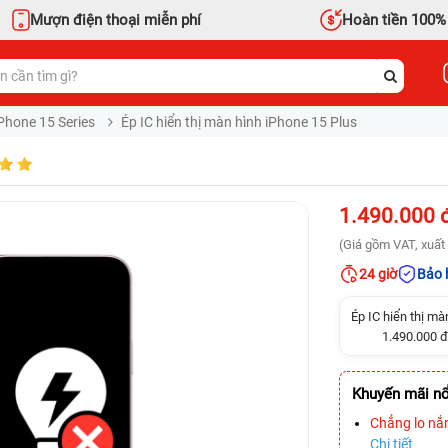
Mượn điện thoại miễn phí
Hoàn tiền 100%
Phone 15 Series
Ép IC hiển thị màn hình iPhone 15 Plus
1.490.000 
(Giá gồm VAT, xuất 
24 giờ
Bảo 
Ép IC hiển thị mà
1.490.000 đ
Khuyến mãi nổ
Chẳng lo nắ
Chi tiết