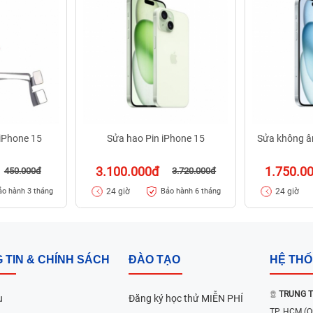
 iPhone 15
Sửa hao Pin iPhone 15
Sửa không â
3.100.000đ
1.750.0
450.000đ
3.720.000đ
24 giờ
24 giờ
ảo hành 3 tháng
Bảo hành 6 tháng
 TIN & CHÍNH SÁCH
ĐÀO TẠO
HỆ TH
TRUNG T
u
Đăng ký học thử MIỄN PHÍ
TP. HCM
(Q