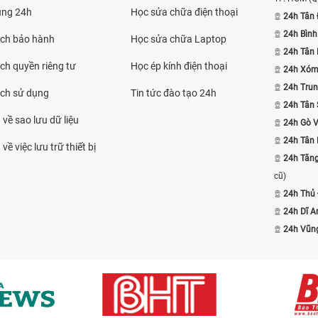
ụng 24h
Học sửa chữa điện thoại
24h Tân 
24h Bình
ách bảo hành
Học sửa chữa Laptop
24h Tân
ch quyền riêng tư
Học ép kính điện thoại
24h Xóm
24h Trun
ách sử dụng
Tin tức đào tạo 24h
24h Tân 
 về sao lưu dữ liệu
24h Gò 
24h Tân
về việc lưu trữ thiết bị
24h Tăn
cũ)
24h Thủ
24h Dĩ A
24h Vũn