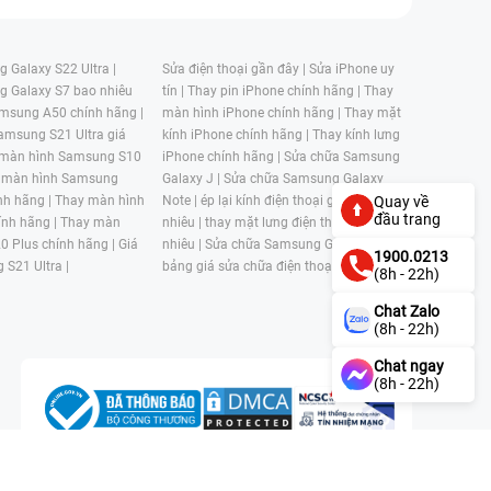
 Galaxy S22 Ultra |
Sửa điện thoại gần đây |
Sửa iPhone uy
g Galaxy S7 bao nhiêu
tín |
Thay pin iPhone chính hãng |
Thay
msung A50 chính hãng |
màn hình iPhone chính hãng |
Thay mặt
amsung S21 Ultra giá
kính iPhone chính hãng |
Thay kính lưng
 màn hình Samsung S10
iPhone chính hãng |
Sửa chữa Samsung
 màn hình Samsung
Galaxy J |
Sửa chữa Samsung Galaxy
nh hãng |
Thay màn hình
Note |
ép lại kính điện thoại giá bao
Quay về
đầu trang
nh hãng |
Thay màn
nhiêu |
thay mặt lưng điện thoại giá bao
0 Plus chính hãng |
Giá
nhiêu |
Sửa chữa Samsung Galaxy S |
1900.0213
 S21 Ultra |
bảng giá sửa chữa điện thoại samsung |
(8h - 22h)
Chat Zalo
(8h - 22h)
Chat ngay
(8h - 22h)
n, Phường 4, Quận 11, Thành phố Hồ Chí Minh, Việt Nam