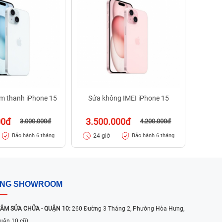
1.7
24 
m thanh iPhone 15
Sửa không IMEI iPhone 15
00đ
3.500.000đ
3.000.000đ
4.200.000đ
24 giờ
Bảo hành 6 tháng
Bảo hành 6 tháng
ỐNG SHOWROOM
ÂM SỬA CHỮA - QUẬN 10:
260 Đường 3 Tháng 2, Phường Hòa Hưng,
uận 10 cũ)