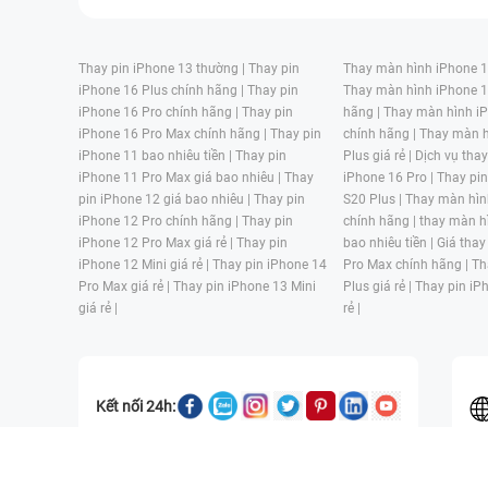
Thay pin iPhone 13 thường |
Thay pin
Thay màn hình iPhone 15
iPhone 16 Plus chính hãng |
Thay pin
Thay màn hình iPhone 1
iPhone 16 Pro chính hãng |
Thay pin
hãng |
Thay màn hình iP
iPhone 16 Pro Max chính hãng |
Thay pin
chính hãng |
Thay màn h
iPhone 11 bao nhiêu tiền |
Thay pin
Plus giá rẻ |
Dịch vụ tha
iPhone 11 Pro Max giá bao nhiêu |
Thay
iPhone 16 Pro |
Thay pi
pin iPhone 12 giá bao nhiêu |
Thay pin
S20 Plus |
Thay màn hìn
iPhone 12 Pro chính hãng |
Thay pin
chính hãng |
thay màn h
iPhone 12 Pro Max giá rẻ |
Thay pin
bao nhiêu tiền |
Giá thay
iPhone 12 Mini giá rẻ |
Thay pin iPhone 14
Pro Max chính hãng |
Th
Pro Max giá rẻ |
Thay pin iPhone 13 Mini
Plus giá rẻ |
Thay pin iP
giá rẻ |
rẻ |
Kết nối 24h:
CÔNG TY TNHH MỘT THÀNH VIÊN ĐÀO TẠO KỸ THUẬT VÀ THƯƠN