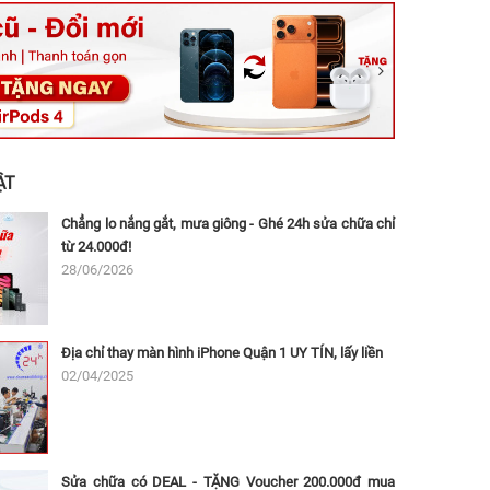
ệt, Tăng Nhơn Phú, Hồ Chí Minh (Q.9 TP. Thủ Đức cũ)
ân, Thủ Đức, Hồ Chí Minh (Bình Thọ, TP. Thủ Đức Cũ)
Ninh, Dĩ An, Hồ Chí Minh (Bình Dương Cũ)
 162A Ba Cu, Vũng Tàu, Hồ Chí Minh (TP. Vũng Tàu cũ)
 Thụ, Tân Sơn Nhất, Hồ Chí Minh (Tân Bình cũ)
ẬT
Chẳng lo nắng gắt, mưa giông - Ghé 24h sửa chữa chỉ
từ 24.000đ!
28/06/2026
Địa chỉ thay màn hình iPhone Quận 1 UY TÍN, lấy liền
02/04/2025
Sửa chữa có DEAL - TẶNG Voucher 200.000đ mua