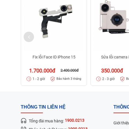
Fix lỗi Face ID iPhone 15
Sửa lỗi camera
1.700.000đ
350.000đ
2.400.000đ
1 - 2 giờ
2 - 3 giờ
Bảo hành 3 tháng
B
THÔNG TIN LIÊN HỆ
THÔNG
1900.0213
Tổng đài mua hàng:
Giới thiệ
1900.0213