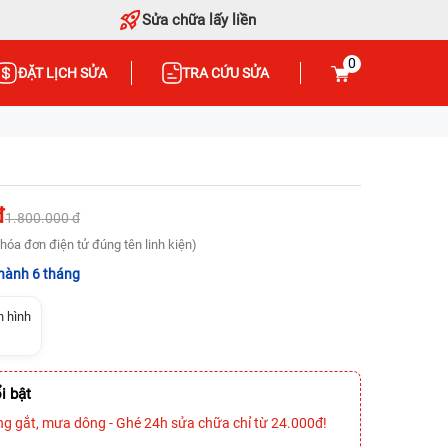
Sửa chữa lấy liền
0
ĐẶT LỊCH SỬA
TRA CỨU SỬA
đ
1.800.000 đ
hóa đơn điện tử đúng tên linh kiện)
hành 6 tháng
n hình
i bật
ng gắt, mưa dông - Ghé 24h sửa chữa chỉ từ 24.000đ!