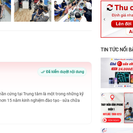
326 Lê Văn Vi
256 Võ Văn Ng
70 Nguyễn An 
24h Vũng Tàu:
198 Hoàng Văn
TIN TỨC NỔI B
Đã kiểm duyệt nội dung
Phần cứng tại Trung tâm là một trong những kỹ
 hơn 15 năm kinh nghiệm đào tạo - sửa chữa