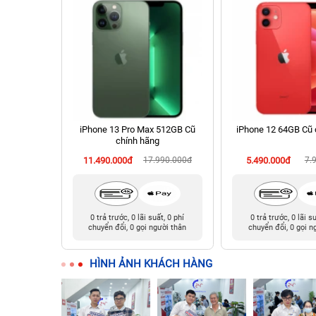
chính hãng
iPhone 13 Pro Max 512GB Cũ
iPhone 12 64GB Cũ 
chính hãng
90.000đ
11.490.000đ
17.990.000đ
5.490.000đ
7.
t, 0 phí
0 trả trước, 0 lãi suất, 0 phí
0 trả trước, 0 lãi s
ười thân
chuyển đổi, 0 gọi người thân
chuyển đổi, 0 gọi n
HÌNH ẢNH KHÁCH HÀNG