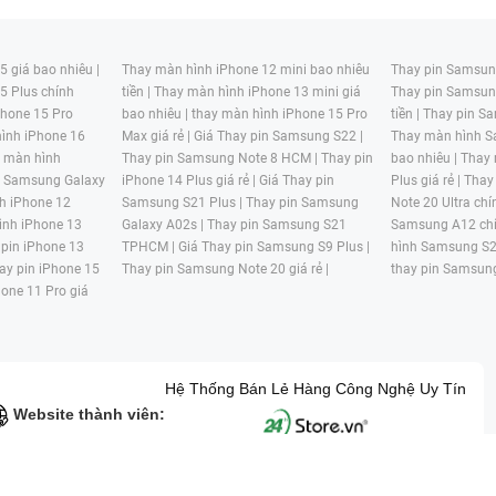
 giá bao nhiêu |
Thay màn hình iPhone 12 mini bao nhiêu
Thay pin Samsung
5 Plus chính
tiền |
Thay màn hình iPhone 13 mini giá
Thay pin Samsun
hone 15 Pro
bao nhiêu |
thay màn hình iPhone 15 Pro
tiền |
Thay pin Sa
ình iPhone 16
Max giá rẻ |
Giá Thay pin Samsung S22 |
Thay màn hình S
y màn hình
Thay pin Samsung Note 8 HCM |
Thay pin
bao nhiêu |
Thay
n Samsung Galaxy
iPhone 14 Plus giá rẻ |
Giá Thay pin
Plus giá rẻ |
Thay
h iPhone 12
Samsung S21 Plus |
Thay pin Samsung
Note 20 Ultra chí
ình iPhone 13
Galaxy A02s |
Thay pin Samsung S21
Samsung A12 chí
 pin iPhone 13
TPHCM |
Giá Thay pin Samsung S9 Plus |
hình Samsung S2
ay pin iPhone 15
Thay pin Samsung Note 20 giá rẻ |
thay pin Samsung
hone 11 Pro giá
Hệ Thống Bán Lẻ Hàng Công Nghệ Uy Tín
Website thành viên:
G MẠI HAI BỐN GIỜ Mã số thuế: 0305245702 Địa chỉ: 122/12G Tạ uyê