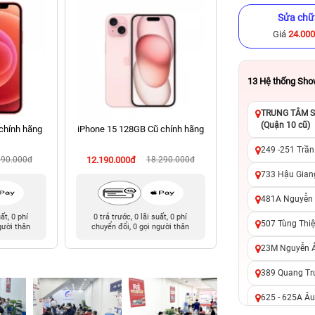
Sửa chữ
Giá
24.00
13
Hệ thống Sh
TRUNG TÂM SỬ
(Quận 10 cũ)
chính hãng
iPhone 15 128GB Cũ chính hãng
iPhone XS 64GB Cũ
249 -251 Trần
990.000đ
12.190.000đ
18.290.000đ
3.590.000đ
9
733 Hậu Giang
481A Nguyễn T
uất, 0 phí
0 trả trước, 0 lãi suất, 0 phí
0 trả trước, 0 lãi 
507 Tùng Thiệ
gười thân
chuyển đổi, 0 gọi người thân
chuyển đổi, 0 gọi 
23M Nguyễn Ản
389 Quang Tru
625 - 625A Âu