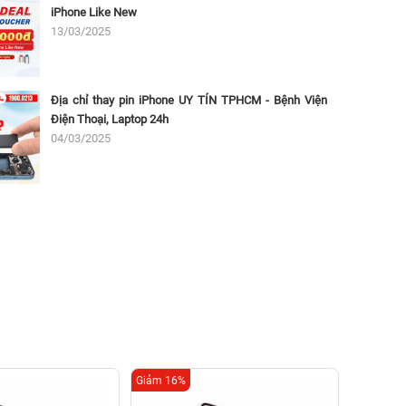
iPhone Like New
13/03/2025
Địa chỉ thay pin iPhone UY TÍN TPHCM - Bệnh Viện
Điện Thoại, Laptop 24h
04/03/2025
Giảm 16%
Giảm 51%
Sửa 