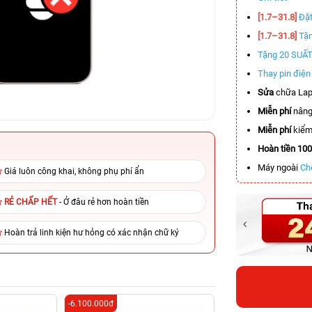
[1.7–31.8]
Đặt
[1.7–31.8]
Tặn
Tặng 20 SUẤ
Thay pin điệ
Sửa
chữa Lap
Miễn phí
nâng
Miễn phí
kiểm 
Hoàn tiền 10
Máy ngoài
Ch
Giá luôn công khai, không phụ phí ẩn
RẺ CHẤP HẾT
- Ở đâu rẻ hơn hoàn tiền
Hoàn trả linh kiện hư hỏng có xác nhận chữ ký
-6.100.000đ
-6.200.000đ