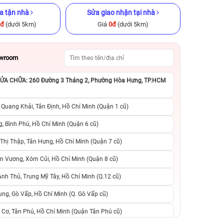
a tận nhà
Sửa giao nhận tại nhà
0đ
(dưới 5km)
Giá
0đ
(dưới 5km)
owroom
A CHỮA: 260 Đường 3 Tháng 2, Phường Hòa Hưng, TP.HCM
 chính hãng
iPhone 12 Pro Max 512GB Cũ
iPhone 13 256GB C
chính hãng
 Quang Khải, Tân Định, Hồ Chí Minh (Quận 1 cũ)
.790.000đ
10.890.000đ
13.990.000đ
9.090.000đ
1
, Bình Phú, Hồ Chí Minh (Quận 6 cũ)
hị Thập, Tân Hưng, Hồ Chí Minh (Quận 7 cũ)
suất, 0 phí
0 trả trước, 0 lãi suất, 0 phí
0 trả trước, 0 lãi
n Vương, Xóm Củi, Hồ Chí Minh (Quận 8 cũ)
người thân
chuyển đổi, 0 gọi người thân
chuyển đổi, 0 gọi
h Thủ, Trung Mỹ Tây, Hồ Chí Minh (Q.12 cũ)
ng, Gò Vấp, Hồ Chí Minh (Q. Gò Vấp cũ)
 Cơ, Tân Phú, Hồ Chí Minh (Quận Tân Phú cũ)