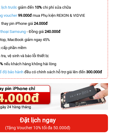
 lịch trước
giảm đến
10%
chi phí sửa chữa
g voucher
99.000đ
mua Phụ kiện REXON & VIDVIE
T
thay pin iPhone giá
24.000đ
n thoại Samsung
- Đồng giá
240.000đ
top, MacBook giảm ngay 45%
 cấp phần mềm
tra, vệ sinh và báo lỗi thiết bị
0%
nếu khách hàng không hài lòng
ế độ bảo hành
đều có chính sách hỗ trợ giá lên đến
300.000đ
Đặt lịch ngay
(Tặng Voucher 10% tối đa 50.000đ)
-3.100.000đ
-2.900.000đ