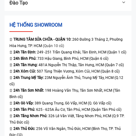
Đào Tạo
HỆ THỐNG SHOWROOM
TRUNG TÂM SỬA CHỮA - QUẬN 10:
260 Đường 3 Tháng 2, Phường
Hòa Hưng, TP. HCM
(Quận 10 cũ)
24h Tân Định:
249 -251 Trần Quang Khải, Tân Định, HCM (Quận 1 cũ)
24h Bình Phú:
733 Hậu Giang, Bình Phú, HCM (Quận 6 cũ)
24h Tân Hưng:
481A Nguyễn Thị Thập, Tân Hưng, HCM (Quận 7 cũ)
24h Xóm Củi:
507 Tùng Thiện Vương, Xóm Củi, HCM (Quận 8 cũ)
24h Trung Mỹ Tây:
23M Nguyễn Ảnh Thủ, Trung Mỹ Tây, HCM (Q.12
cũ)
24h Tân Sơn Nhất:
198 Hoàng Văn Thụ, Tân Sơn Nhất, HCM (Tân
Bình cũ)
24h Gò Vấp:
389 Quang Trung, Gò Vấp, HCM (Q. Gò Vấp cũ)
24h Tân Phú:
625 - 625A Âu Cơ, Tân Phú, HCM (Quận Tân Phú cũ)
24h Tăng Nhơn Phú:
326 Lê Văn Việt, Tăng Nhơn Phú, HCM (Q.9 TP.
Thủ Đức cũ)
24h Thủ Đức:
256 Võ Văn Ngân, Thủ Đức, HCM (Bình Thọ, TP. Thủ
Đức Cũ)