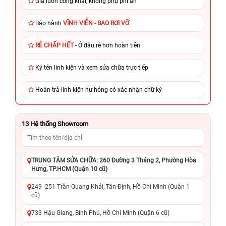
Giá luôn công khai, không phụ phí ẩn
Bảo hành
VĨNH VIỄN - BAO RƠI VỠ
RẺ CHẤP HẾT
- Ở đâu rẻ hơn hoàn tiền
Ký tên linh kiện và xem sửa chữa trực tiếp
Hoàn trả linh kiện hư hỏng có xác nhận chữ ký
13
Hệ thống Showroom
TRUNG TÂM SỬA CHỮA: 260 Đường 3 Tháng 2, Phường Hòa
Hưng, TP.HCM (Quận 10 cũ)
249 -251 Trần Quang Khải, Tân Định, Hồ Chí Minh (Quận 1
cũ)
733 Hậu Giang, Bình Phú, Hồ Chí Minh (Quận 6 cũ)