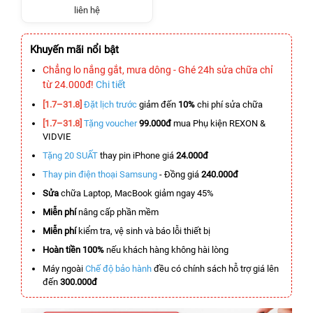
liên hệ
Khuyến mãi nổi bật
Chẳng lo nắng gắt, mưa dông - Ghé 24h sửa chữa chỉ
từ 24.000đ!
Chi tiết
[1.7–31.8]
Đặt lịch trước
giảm đến
10%
chi phí sửa chữa
[1.7–31.8]
Tặng voucher
99.000đ
mua Phụ kiện REXON &
VIDVIE
Tặng 20 SUẤT
thay pin iPhone giá
24.000đ
Thay pin điện thoại Samsung
- Đồng giá
240.000đ
Sửa
chữa Laptop, MacBook giảm ngay 45%
Miễn phí
nâng cấp phần mềm
Miễn phí
kiểm tra, vệ sinh và báo lỗi thiết bị
Hoàn tiền 100%
nếu khách hàng không hài lòng
Máy ngoài
Chế độ bảo hành
đều có chính sách hỗ trợ giá lên
đến
300.000đ