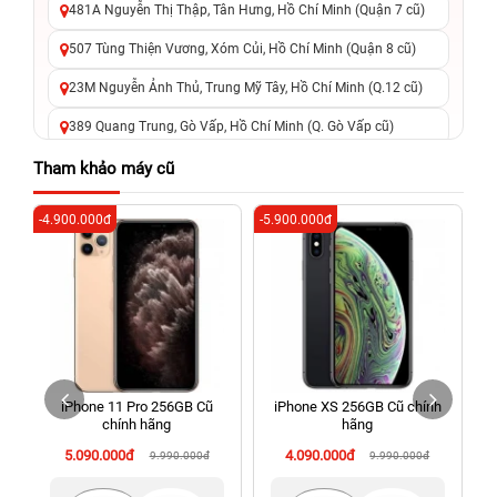
481A Nguyễn Thị Thập, Tân Hưng, Hồ Chí Minh (Quận 7 cũ)
507 Tùng Thiện Vương, Xóm Củi, Hồ Chí Minh (Quận 8 cũ)
23M Nguyễn Ảnh Thủ, Trung Mỹ Tây, Hồ Chí Minh (Q.12 cũ)
389 Quang Trung, Gò Vấp, Hồ Chí Minh (Q. Gò Vấp cũ)
625 - 625A Âu Cơ, Tân Phú, Hồ Chí Minh (Quận Tân Phú cũ)
Tham khảo máy cũ
326 Lê Văn Việt, Tăng Nhơn Phú, Hồ Chí Minh (Q.9 TP. Thủ
-4.900.000đ
-5.900.000đ
-2
Đức cũ)
256 Võ Văn Ngân, Thủ Đức, Hồ Chí Minh (Bình Thọ, TP. Thủ
Đức Cũ)
70 Nguyễn An Ninh, Dĩ An, Hồ Chí Minh (Bình Dương Cũ)
24h Vũng Tàu: 162A Ba Cu, Vũng Tàu, Hồ Chí Minh (TP. Vũng
Tàu cũ)
iPhone 11 Pro 256GB Cũ
iPhone XS 256GB Cũ chính
198 Hoàng Văn Thụ, Tân Sơn Nhất, Hồ Chí Minh (Tân Bình
chính hãng
hãng
cũ)
5.090.000đ
4.090.000đ
9.990.000đ
9.990.000đ