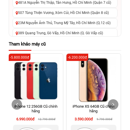
481A Nguyễn Thị Thập, Tân Hưng, Hồ Chí Minh (Quận 7 cũ)
507 Tùng Thiện Vương, Xóm Củi, Hồ Chí Minh (Quận 8 cũ)
23M Nguyễn Ảnh Thủ, Trung Mỹ Tây, Hồ Chí Minh (Q.12 cũ)
389 Quang Trung, Gò Vấp, Hồ Chí Minh (Q. Gò Vấp cũ)
625 - 625A Âu Cơ, Tân Phú, Hồ Chí Minh (Quận Tân Phú cũ)
Tham khảo máy cũ
326 Lê Văn Việt, Tăng Nhơn Phú, Hồ Chí Minh (Q.9 TP. Thủ
-5.800.000đ
-6.200.000đ
-5
Đức cũ)
256 Võ Văn Ngân, Thủ Đức, Hồ Chí Minh (Bình Thọ, TP. Thủ
Đức Cũ)
70 Nguyễn An Ninh, Dĩ An, Hồ Chí Minh (Bình Dương Cũ)
24h Vũng Tàu: 162A Ba Cu, Vũng Tàu, Hồ Chí Minh (TP. Vũng
Tàu cũ)
iPhone 12 256GB Cũ chính
iPhone XS 64GB Cũ chính
198 Hoàng Văn Thụ, Tân Sơn Nhất, Hồ Chí Minh (Tân Bình
hãng
hãng
cũ)
6.990.000đ
3.590.000đ
12.790.000đ
9.790.000đ