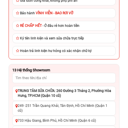
Giá luôn công khai, không phụ phí ẩn
Bảo hành
VĨNH VIỄN - BAO RƠI VỠ
RẺ CHẤP HẾT
- Ở đâu rẻ hơn hoàn tiền
Ký tên linh kiện và xem sửa chữa trực tiếp
Hoàn trả linh kiện hư hỏng có xác nhận chữ ký
13
Hệ thống Showroom
TRUNG TÂM SỬA CHỮA: 260 Đường 3 Tháng 2, Phường Hòa
Hưng, TP.HCM (Quận 10 cũ)
249 -251 Trần Quang Khải, Tân Định, Hồ Chí Minh (Quận 1
cũ)
733 Hậu Giang, Bình Phú, Hồ Chí Minh (Quận 6 cũ)