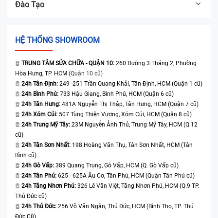
Đào Tạo
HỆ THỐNG SHOWROOM
TRUNG TÂM SỬA CHỮA - QUẬN 10:
260 Đường 3 Tháng 2, Phường
Hòa Hưng, TP. HCM
(Quận 10 cũ)
24h Tân Định:
249 -251 Trần Quang Khải, Tân Định, HCM (Quận 1 cũ)
24h Bình Phú:
733 Hậu Giang, Bình Phú, HCM (Quận 6 cũ)
24h Tân Hưng:
481A Nguyễn Thị Thập, Tân Hưng, HCM (Quận 7 cũ)
24h Xóm Củi:
507 Tùng Thiện Vương, Xóm Củi, HCM (Quận 8 cũ)
24h Trung Mỹ Tây:
23M Nguyễn Ảnh Thủ, Trung Mỹ Tây, HCM (Q.12
cũ)
24h Tân Sơn Nhất:
198 Hoàng Văn Thụ, Tân Sơn Nhất, HCM (Tân
Bình cũ)
24h Gò Vấp:
389 Quang Trung, Gò Vấp, HCM (Q. Gò Vấp cũ)
24h Tân Phú:
625 - 625A Âu Cơ, Tân Phú, HCM (Quận Tân Phú cũ)
24h Tăng Nhơn Phú:
326 Lê Văn Việt, Tăng Nhơn Phú, HCM (Q.9 TP.
Thủ Đức cũ)
24h Thủ Đức:
256 Võ Văn Ngân, Thủ Đức, HCM (Bình Thọ, TP. Thủ
Đức Cũ)