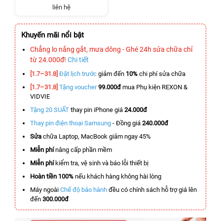
liên hệ
Khuyến mãi nổi bật
Chẳng lo nắng gắt, mưa dông - Ghé 24h sửa chữa chỉ
từ 24.000đ!
Chi tiết
[1.7–31.8]
Đặt lịch trước
giảm đến
10%
chi phí sửa chữa
[1.7–31.8]
Tặng voucher
99.000đ
mua Phụ kiện REXON &
VIDVIE
Tặng 20 SUẤT
thay pin iPhone giá
24.000đ
Thay pin điện thoại Samsung
- Đồng giá
240.000đ
Sửa
chữa Laptop, MacBook giảm ngay 45%
Miễn phí
nâng cấp phần mềm
Miễn phí
kiểm tra, vệ sinh và báo lỗi thiết bị
Hoàn tiền 100%
nếu khách hàng không hài lòng
Máy ngoài
Chế độ bảo hành
đều có chính sách hỗ trợ giá lên
đến
300.000đ