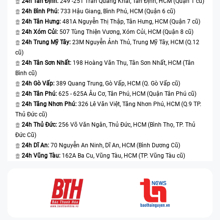
24h Tân Định:
249 -251 Trần Quang Khải, Tân Định, HCM (Quận 1 cũ)
24h Bình Phú:
733 Hậu Giang, Bình Phú, HCM (Quận 6 cũ)
24h Tân Hưng:
481A Nguyễn Thị Thập, Tân Hưng, HCM (Quận 7 cũ)
24h Xóm Củi:
507 Tùng Thiện Vương, Xóm Củi, HCM (Quận 8 cũ)
24h Trung Mỹ Tây:
23M Nguyễn Ảnh Thủ, Trung Mỹ Tây, HCM (Q.12
cũ)
24h Tân Sơn Nhất:
198 Hoàng Văn Thụ, Tân Sơn Nhất, HCM (Tân
Bình cũ)
24h Gò Vấp:
389 Quang Trung, Gò Vấp, HCM (Q. Gò Vấp cũ)
24h Tân Phú:
625 - 625A Âu Cơ, Tân Phú, HCM (Quận Tân Phú cũ)
24h Tăng Nhơn Phú:
326 Lê Văn Việt, Tăng Nhơn Phú, HCM (Q.9 TP.
Thủ Đức cũ)
24h Thủ Đức:
256 Võ Văn Ngân, Thủ Đức, HCM (Bình Thọ, TP. Thủ
Đức Cũ)
24h Dĩ An:
70 Nguyễn An Ninh, Dĩ An, HCM (Bình Dương Cũ)
24h Vũng Tàu:
162A Ba Cu, Vũng Tàu, HCM (TP. Vũng Tàu cũ)