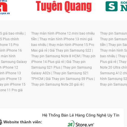
 giá bao nhiêu |
Thay màn hình iPhone 12 mini bao nhiêu
Thay pin Samsung
5 Plus chính
tiền |
Thay màn hình iPhone 13 mini giá
Thay pin Samsun
hone 15 Pro
bao nhiêu |
thay màn hình iPhone 15 Pro
tiền |
Thay pin Sa
ình iPhone 16
Max giá rẻ |
Giá Thay pin Samsung S22 |
Thay màn hình S
y màn hình
Thay pin Samsung Note 8 HCM |
Thay pin
bao nhiêu |
Thay
n Samsung Galaxy
iPhone 14 Plus giá rẻ |
Giá Thay pin
Plus giá rẻ |
Thay
h iPhone 12
Samsung S21 Plus |
Thay pin Samsung
Note 20 Ultra chí
ình iPhone 13
Galaxy A02s |
Thay pin Samsung S21
Samsung A12 chí
 pin iPhone 13
TPHCM |
Giá Thay pin Samsung S9 Plus |
hình Samsung S2
ay pin iPhone 15
Thay pin Samsung Note 20 giá rẻ |
thay pin Samsung
hone 11 Pro giá
Hệ Thống Bán Lẻ Hàng Công Nghệ Uy Tín
Website thành viên: