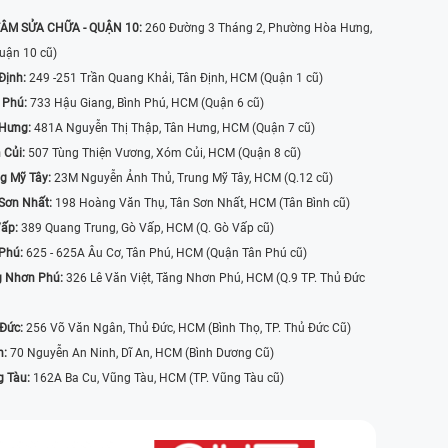
ÂM SỬA CHỮA - QUẬN 10:
260 Đường 3 Tháng 2, Phường Hòa Hưng,
uận 10 cũ)
Định:
249 -251 Trần Quang Khải, Tân Định, HCM (Quận 1 cũ)
 Phú:
733 Hậu Giang, Bình Phú, HCM (Quận 6 cũ)
 Hưng:
481A Nguyễn Thị Thập, Tân Hưng, HCM (Quận 7 cũ)
 Củi:
507 Tùng Thiện Vương, Xóm Củi, HCM (Quận 8 cũ)
g Mỹ Tây:
23M Nguyễn Ảnh Thủ, Trung Mỹ Tây, HCM (Q.12 cũ)
Sơn Nhất:
198 Hoàng Văn Thụ, Tân Sơn Nhất, HCM (Tân Bình cũ)
Vấp:
389 Quang Trung, Gò Vấp, HCM (Q. Gò Vấp cũ)
 Phú:
625 - 625A Âu Cơ, Tân Phú, HCM (Quận Tân Phú cũ)
g Nhơn Phú:
326 Lê Văn Việt, Tăng Nhơn Phú, HCM (Q.9 TP. Thủ Đức
 Đức:
256 Võ Văn Ngân, Thủ Đức, HCM (Bình Thọ, TP. Thủ Đức Cũ)
n:
70 Nguyễn An Ninh, Dĩ An, HCM (Bình Dương Cũ)
g Tàu:
162A Ba Cu, Vũng Tàu, HCM (TP. Vũng Tàu cũ)