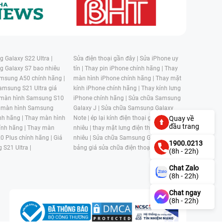
 Galaxy S22 Ultra |
Sửa điện thoại gần đây |
Sửa iPhone uy
g Galaxy S7 bao nhiêu
tín |
Thay pin iPhone chính hãng |
Thay
msung A50 chính hãng |
màn hình iPhone chính hãng |
Thay mặt
amsung S21 Ultra giá
kính iPhone chính hãng |
Thay kính lưng
 màn hình Samsung S10
iPhone chính hãng |
Sửa chữa Samsung
 màn hình Samsung
Galaxy J |
Sửa chữa Samsung Galaxy
nh hãng |
Thay màn hình
Note |
ép lại kính điện thoại giá bao
Quay về
đầu trang
nh hãng |
Thay màn
nhiêu |
thay mặt lưng điện thoại giá bao
0 Plus chính hãng |
Giá
nhiêu |
Sửa chữa Samsung Galaxy S |
1900.0213
 S21 Ultra |
bảng giá sửa chữa điện thoại samsung |
(8h - 22h)
Chat Zalo
(8h - 22h)
Chat ngay
(8h - 22h)