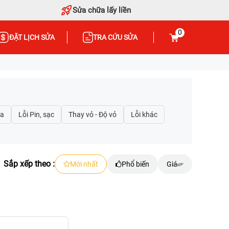
Sửa chữa lấy liền
0
ĐẶT LỊCH SỬA
TRA CỨU SỬA
Sắp xếp theo :
Mới nhất
Phổ biến
Giá