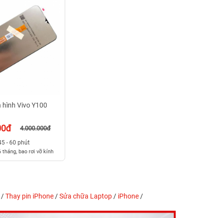
 hình Vivo Y100
00đ
4.000.000đ
45 - 60 phút
 tháng, bao rơi vỡ kính
/
Thay pin iPhone
/
Sửa chữa Laptop
/
iPhone
/