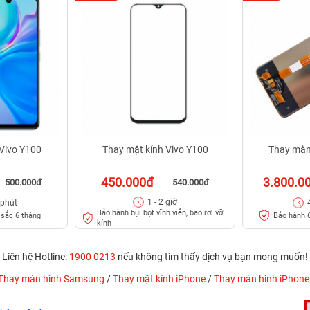
 Vivo Y100
Thay mặt kính Vivo Y100
Thay màn
450.000đ
3.800.0
500.000đ
540.000đ
1 - 2 giờ
 phút
Bảo hành bụi bọt vĩnh viễn, bao rơi vỡ
sắc 6 tháng
Bảo hành 6
kính
Liên hệ Hotline:
1900 0213
nếu không tìm thấy dịch vụ bạn mong muốn!
Thay màn hình Samsung
/
Thay mặt kính iPhone
/
Thay màn hình iPhone