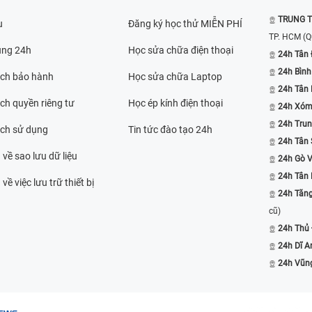
TRUNG T
u
Đăng ký học thử MIỄN PHÍ
TP. HCM
(Q
ụng 24h
Học sửa chữa điện thoại
24h Tân 
24h Bình
ách bảo hành
Học sửa chữa Laptop
24h Tân
ch quyền riêng tư
Học ép kính điện thoại
24h Xóm
24h Trun
ách sử dụng
Tin tức đào tạo 24h
24h Tân 
 về sao lưu dữ liệu
24h Gò 
24h Tân
về việc lưu trữ thiết bị
24h Tăn
cũ)
24h Thủ
24h Dĩ A
24h Vũn