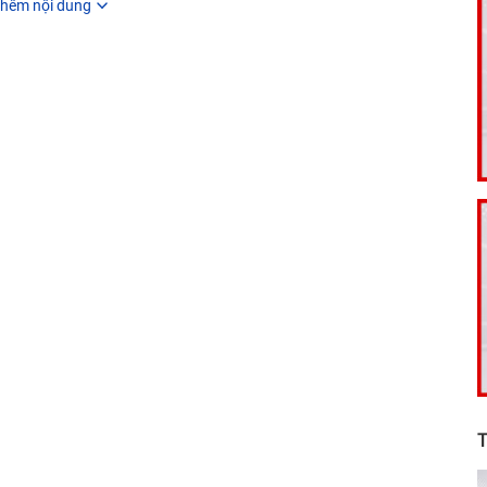
hêm nội dung
T