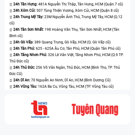
24h Tân Hưng:
481A Nguyễn Thị Thập, Tân Hưng, HCM (Quận 7 cũ)
24h Xóm Củi:
507 Tùng Thiện Vương, Xóm Củi, HCM (Quận 8 cũ)
24h Trung Mỹ Tây:
23M Nguyễn Ảnh Thủ, Trung Mỹ Tây, HCM (Q.12
cũ)
24h Tân Sơn Nhất:
198 Hoàng Văn Thụ, Tân Sơn Nhất, HCM (Tân
Bình cũ)
24h Gò Vấp:
389 Quang Trung, Gò Vấp, HCM (Q. Gò Vấp cũ)
24h Tân Phú:
625 - 625A Âu Cơ, Tân Phú, HCM (Quận Tân Phú cũ)
24h Tăng Nhơn Phú:
326 Lê Văn Việt, Tăng Nhơn Phú, HCM (Q.9 TP.
Thủ Đức cũ)
24h Thủ Đức:
256 Võ Văn Ngân, Thủ Đức, HCM (Bình Thọ, TP. Thủ
Đức Cũ)
24h Dĩ An:
70 Nguyễn An Ninh, Dĩ An, HCM (Bình Dương Cũ)
24h Vũng Tàu:
162A Ba Cu, Vũng Tàu, HCM (TP. Vũng Tàu cũ)