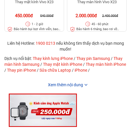
Thay mặt kính Vivo X23
Thay màn hình Vivo X23
450.000đ
2.000.000đ
540.000đ
2.400.000đ
1 - 2 giờ
45 - 60 phút
Bảo hành bụi bọt vĩnh viễn, bao
Bảo hành 6 tháng, bao rơi vỡ
rơi vỡ kính
kính
Liên hệ Hotline:
1900 0213
nếu không tìm thấy dịch vụ bạn mong
muốn!
Dịch vụ nổi bật:
Thay kính lưng iPhone
/
Thay pin Samsung
/
Thay
màn hình Samsung
/
Thay mặt kính iPhone
/
Thay màn hình iPhone
/
Thay pin iPhone
/
Sửa chữa Laptop
/
iPhone
/
Xem thêm nội dung