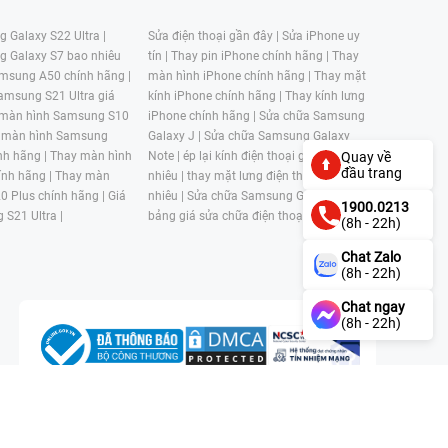
 Galaxy S22 Ultra |
Sửa điện thoại gần đây |
Sửa iPhone uy
g Galaxy S7 bao nhiêu
tín |
Thay pin iPhone chính hãng |
Thay
msung A50 chính hãng |
màn hình iPhone chính hãng |
Thay mặt
amsung S21 Ultra giá
kính iPhone chính hãng |
Thay kính lưng
 màn hình Samsung S10
iPhone chính hãng |
Sửa chữa Samsung
 màn hình Samsung
Galaxy J |
Sửa chữa Samsung Galaxy
nh hãng |
Thay màn hình
Note |
ép lại kính điện thoại giá bao
Quay về
đầu trang
nh hãng |
Thay màn
nhiêu |
thay mặt lưng điện thoại giá bao
0 Plus chính hãng |
Giá
nhiêu |
Sửa chữa Samsung Galaxy S |
1900.0213
 S21 Ultra |
bảng giá sửa chữa điện thoại samsung |
(8h - 22h)
Chat Zalo
(8h - 22h)
Chat ngay
(8h - 22h)
n, Phường 4, Quận 11, Thành phố Hồ Chí Minh, Việt Nam