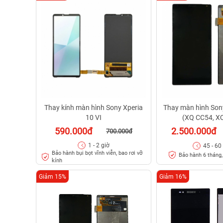
Thay kính màn hình Sony Xperia
Thay màn hình Sony
10 VI
(XQ CC54, X
590.000đ
2.500.000đ
700.000đ
1 - 2 giờ
45 - 60
Bảo hành bụi bọt vĩnh viễn, bao rơi vỡ
Bảo hành 6 tháng, 
kính
Giảm 15%
Giảm 16%