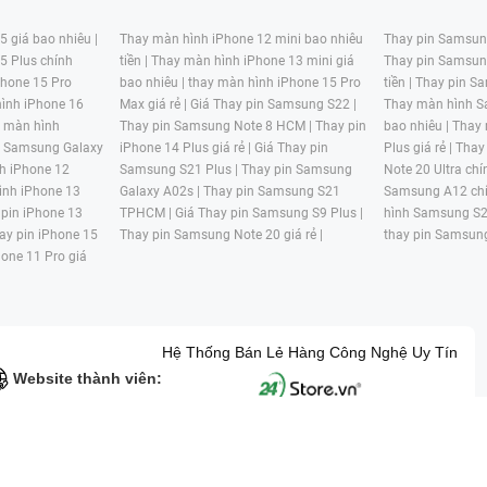
 giá bao nhiêu |
Thay màn hình iPhone 12 mini bao nhiêu
Thay pin Samsung
5 Plus chính
tiền |
Thay màn hình iPhone 13 mini giá
Thay pin Samsun
hone 15 Pro
bao nhiêu |
thay màn hình iPhone 15 Pro
tiền |
Thay pin Sa
ình iPhone 16
Max giá rẻ |
Giá Thay pin Samsung S22 |
Thay màn hình S
y màn hình
Thay pin Samsung Note 8 HCM |
Thay pin
bao nhiêu |
Thay
n Samsung Galaxy
iPhone 14 Plus giá rẻ |
Giá Thay pin
Plus giá rẻ |
Thay
h iPhone 12
Samsung S21 Plus |
Thay pin Samsung
Note 20 Ultra chí
ình iPhone 13
Galaxy A02s |
Thay pin Samsung S21
Samsung A12 chí
 pin iPhone 13
TPHCM |
Giá Thay pin Samsung S9 Plus |
hình Samsung S2
ay pin iPhone 15
Thay pin Samsung Note 20 giá rẻ |
thay pin Samsung
hone 11 Pro giá
Hệ Thống Bán Lẻ Hàng Công Nghệ Uy Tín
Website thành viên:
G MẠI HAI BỐN GIỜ Mã số thuế: 0305245702 Địa chỉ: 122/12G Tạ uyê