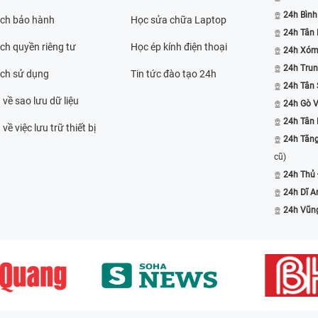
24h Bình
ách bảo hành
Học sửa chữa Laptop
24h Tân
ch quyền riêng tư
Học ép kính điện thoại
24h Xóm
24h Trun
ách sử dụng
Tin tức đào tạo 24h
24h Tân 
 về sao lưu dữ liệu
24h Gò 
24h Tân
về việc lưu trữ thiết bị
24h Tăn
cũ)
24h Thủ
24h Dĩ A
24h Vũn