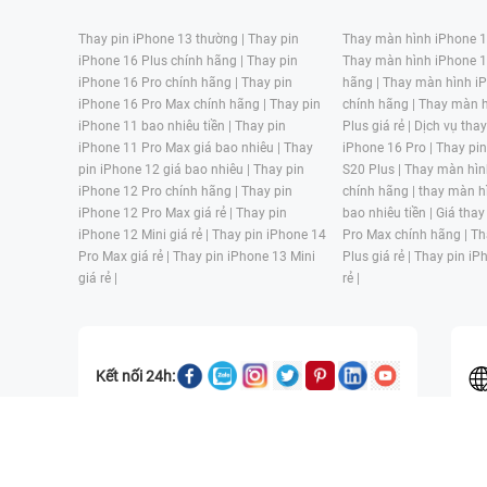
Thay pin iPhone 13 thường |
Thay pin
Thay màn hình iPhone 15
iPhone 16 Plus chính hãng |
Thay pin
Thay màn hình iPhone 1
iPhone 16 Pro chính hãng |
Thay pin
hãng |
Thay màn hình iP
iPhone 16 Pro Max chính hãng |
Thay pin
chính hãng |
Thay màn h
iPhone 11 bao nhiêu tiền |
Thay pin
Plus giá rẻ |
Dịch vụ tha
iPhone 11 Pro Max giá bao nhiêu |
Thay
iPhone 16 Pro |
Thay pi
pin iPhone 12 giá bao nhiêu |
Thay pin
S20 Plus |
Thay màn hìn
iPhone 12 Pro chính hãng |
Thay pin
chính hãng |
thay màn h
iPhone 12 Pro Max giá rẻ |
Thay pin
bao nhiêu tiền |
Giá thay
iPhone 12 Mini giá rẻ |
Thay pin iPhone 14
Pro Max chính hãng |
Th
Pro Max giá rẻ |
Thay pin iPhone 13 Mini
Plus giá rẻ |
Thay pin iP
giá rẻ |
rẻ |
Kết nối 24h:
CÔNG TY TNHH MỘT THÀNH VIÊN ĐÀO TẠO KỸ THUẬT VÀ THƯƠN