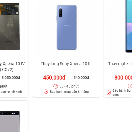
 Xperia 10 IV
Thay lưng Sony Xperia 10 III
Thay mặt kính
Q CC72)
450.000đ
800.00
3.050.000đ
540.000đ
 phút
30 - 45 phút
Bảo hành bụi 
bao rơi vỡ kính
Bảo hành màu sắc 6 tháng
kính