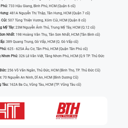
 Phú:
733 Hậu Giang, Bình Phú, HCM (Quận 6 cũ)
 Hưng:
481A Nguyễn Thị Thập, Tân Hưng, HCM (Quận 7 cũ)
 Củi:
507 Tùng Thiện Vương, Xóm Củi, HCM (Quận 8 cũ)
g Mỹ Tây:
23M Nguyễn Ảnh Thủ, Trung Mỹ Tây, HCM (Q.12 cũ)
Sơn Nhất:
198 Hoàng Văn Thụ, Tân Sơn Nhất, HCM (Tân Bình cũ)
Vấp:
389 Quang Trung, Gò Vấp, HCM (Q. Gò Vấp cũ)
 Phú:
625 - 625A Âu Cơ, Tân Phú, HCM (Quận Tân Phú cũ)
g Nhơn Phú:
326 Lê Văn Việt, Tăng Nhơn Phú, HCM (Q.9 TP. Thủ Đức
 Đức:
256 Võ Văn Ngân, Thủ Đức, HCM (Bình Thọ, TP. Thủ Đức Cũ)
n:
70 Nguyễn An Ninh, Dĩ An, HCM (Bình Dương Cũ)
g Tàu:
162A Ba Cu, Vũng Tàu, HCM (TP. Vũng Tàu cũ)