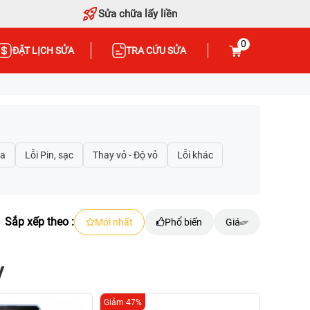
Sửa chữa lấy liền
0
ĐẶT LỊCH SỬA
TRA CỨU SỬA
Sắp xếp theo :
Mới nhất
Phổ biến
Giá
y
Giảm 47%