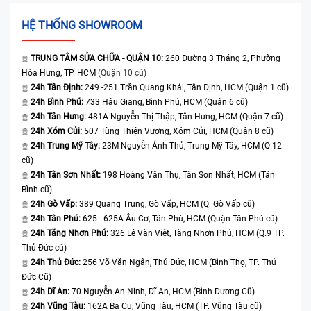
HỆ THỐNG SHOWROOM
TRUNG TÂM SỬA CHỮA - QUẬN 10:
260 Đường 3 Tháng 2, Phường
Hòa Hưng, TP. HCM
(Quận 10 cũ)
24h Tân Định:
249 -251 Trần Quang Khải, Tân Định, HCM (Quận 1 cũ)
24h Bình Phú:
733 Hậu Giang, Bình Phú, HCM (Quận 6 cũ)
24h Tân Hưng:
481A Nguyễn Thị Thập, Tân Hưng, HCM (Quận 7 cũ)
24h Xóm Củi:
507 Tùng Thiện Vương, Xóm Củi, HCM (Quận 8 cũ)
24h Trung Mỹ Tây:
23M Nguyễn Ảnh Thủ, Trung Mỹ Tây, HCM (Q.12
cũ)
24h Tân Sơn Nhất:
198 Hoàng Văn Thụ, Tân Sơn Nhất, HCM (Tân
Bình cũ)
24h Gò Vấp:
389 Quang Trung, Gò Vấp, HCM (Q. Gò Vấp cũ)
24h Tân Phú:
625 - 625A Âu Cơ, Tân Phú, HCM (Quận Tân Phú cũ)
24h Tăng Nhơn Phú:
326 Lê Văn Việt, Tăng Nhơn Phú, HCM (Q.9 TP.
Thủ Đức cũ)
24h Thủ Đức:
256 Võ Văn Ngân, Thủ Đức, HCM (Bình Thọ, TP. Thủ
Đức Cũ)
24h Dĩ An:
70 Nguyễn An Ninh, Dĩ An, HCM (Bình Dương Cũ)
24h Vũng Tàu:
162A Ba Cu, Vũng Tàu, HCM (TP. Vũng Tàu cũ)