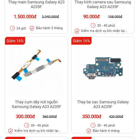
Thay main Samsung Galaxy A23
Thay kính camera sau Samsung
A235F
Galaxy A23 A235F
1.500.000đ
90.000đ
2.040.000đ
108.000đ
30 - 45 phút
Bảo hành 3 tháng
24 giờ
Kiểm tra dịch vụ khi nhận lại
máy
Giảm 16%
Giảm 16%
Thay cụm dây nút nguồn
Thay bẹ sạc Samsung Galaxy
Samsung Galaxy A23 A235F
A23 A235F
300.000đ
350.000đ
360.000đ
420.000đ
30 - 45 phút
30 - 45 phút
Kiểm tra dịch vụ khi nhận lại
Bảo hành 6 tháng
máy