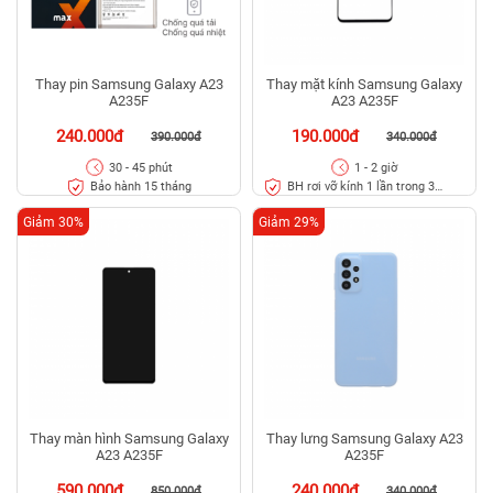
Thay pin Samsung Galaxy A23
Thay mặt kính Samsung Galaxy
A235F
A23 A235F
240.000đ
190.000đ
390.000đ
340.000đ
30 - 45 phút
1 - 2 giờ
Bảo hành 15 tháng
BH rơi vỡ kính 1 lần trong 3
tháng
Giảm 30%
Giảm 29%
Thay màn hình Samsung Galaxy
Thay lưng Samsung Galaxy A23
A23 A235F
A235F
590.000đ
240.000đ
850.000đ
340.000đ