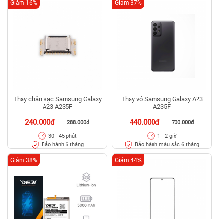
Giảm 16%
Giảm 37%
Thay chân sạc Samsung Galaxy
Thay vỏ Samsung Galaxy A23
A23 A235F
A235F
240.000đ
440.000đ
288.000đ
700.000đ
30 - 45 phút
1 - 2 giờ
Bảo hành 6 tháng
Bảo hành màu sắc 6 tháng
Giảm 38%
Giảm 44%