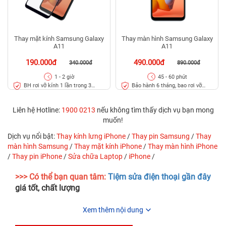
Thay mặt kính Samsung Galaxy
Thay màn hình Samsung Galaxy
A11
A11
190.000đ
490.000đ
340.000đ
890.000đ
1 - 2 giờ
45 - 60 phút
BH rơi vỡ kính 1 lần trong 3
Bảo hành 6 tháng, bao rơi vỡ
tháng
kính
Liên hệ Hotline:
1900 0213
nếu không tìm thấy dịch vụ bạn mong
muốn!
Dịch vụ nổi bật:
Thay kính lưng iPhone
/
Thay pin Samsung
/
Thay
màn hình Samsung
/
Thay mặt kính iPhone
/
Thay màn hình iPhone
/
Thay pin iPhone
/
Sửa chữa Laptop
/
iPhone
/
>>> Có thể bạn quan tâm:
Tiệm sửa điện thoại gần đây
giá tốt, chất lượng
Xem thêm nội dung