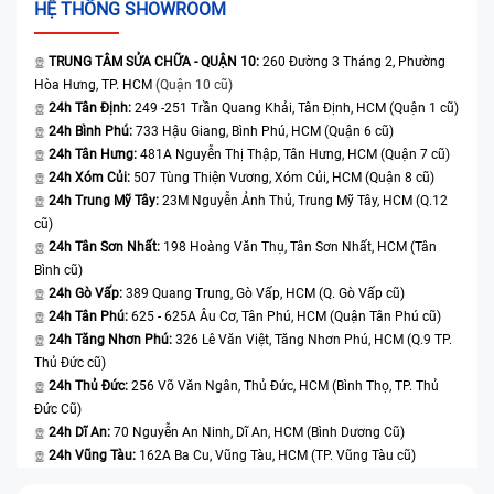
HỆ THỐNG SHOWROOM
TRUNG TÂM SỬA CHỮA - QUẬN 10:
260 Đường 3 Tháng 2, Phường
Hòa Hưng, TP. HCM
(Quận 10 cũ)
24h Tân Định:
249 -251 Trần Quang Khải, Tân Định, HCM (Quận 1 cũ)
24h Bình Phú:
733 Hậu Giang, Bình Phú, HCM (Quận 6 cũ)
24h Tân Hưng:
481A Nguyễn Thị Thập, Tân Hưng, HCM (Quận 7 cũ)
24h Xóm Củi:
507 Tùng Thiện Vương, Xóm Củi, HCM (Quận 8 cũ)
24h Trung Mỹ Tây:
23M Nguyễn Ảnh Thủ, Trung Mỹ Tây, HCM (Q.12
cũ)
24h Tân Sơn Nhất:
198 Hoàng Văn Thụ, Tân Sơn Nhất, HCM (Tân
Bình cũ)
24h Gò Vấp:
389 Quang Trung, Gò Vấp, HCM (Q. Gò Vấp cũ)
24h Tân Phú:
625 - 625A Âu Cơ, Tân Phú, HCM (Quận Tân Phú cũ)
24h Tăng Nhơn Phú:
326 Lê Văn Việt, Tăng Nhơn Phú, HCM (Q.9 TP.
Thủ Đức cũ)
24h Thủ Đức:
256 Võ Văn Ngân, Thủ Đức, HCM (Bình Thọ, TP. Thủ
Đức Cũ)
24h Dĩ An:
70 Nguyễn An Ninh, Dĩ An, HCM (Bình Dương Cũ)
24h Vũng Tàu:
162A Ba Cu, Vũng Tàu, HCM (TP. Vũng Tàu cũ)