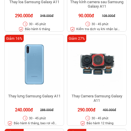
Thay loa Samsung Galaxy A11
Thay kính camera sau Samsung
Galaxy A11
290.000đ
90.000đ
348.000đ
108.000đ
30 - 45 phút
30 - 45 phút
Bảo hành 6 tháng
Kiểm tra dịch vụ khi nhận lại
máy
Giảm 16%
Giảm 27%
Thay lưng Samsung Galaxy A11
Thay Camera Samsung Galaxy
A11
240.000đ
290.000đ
288.000đ
400.000đ
30 - 45 phút
30 - 45 phút
Bảo hành 6 tháng, bao rơi vỡ
Bảo hành 12 tháng
kính lưng