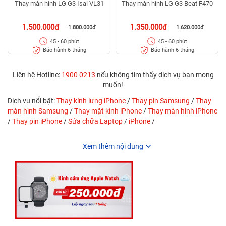
Thay màn hình LG G3 Isai VL31
Thay màn hình LG G3 Beat F470
1.500.000đ
1.350.000đ
1.800.000đ
1.620.000đ
45 - 60 phút
45 - 60 phút
Bảo hành 6 tháng
Bảo hành 6 tháng
Liên hệ Hotline:
1900 0213
nếu không tìm thấy dịch vụ bạn mong
muốn!
Dịch vụ nổi bật:
Thay kính lưng iPhone
/
Thay pin Samsung
/
Thay
màn hình Samsung
/
Thay mặt kính iPhone
/
Thay màn hình iPhone
/
Thay pin iPhone
/
Sửa chữa Laptop
/
iPhone
/
Xem thêm nội dung