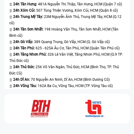
24h Tân Hưng:
481A Nguyễn Thị Thập, Tân Hưng, HCM (Quận 7 cũ)
24h Xóm Củi:
507 Tùng Thiện Vương, Xóm Củi, HCM (Quận 8 cũ)
24h Trung Mỹ Tây:
23M Nguyễn Ảnh Thủ, Trung Mỹ Tây, HCM (Q.12
cũ)
24h Tân Sơn Nhất:
198 Hoàng Văn Thụ, Tân Sơn Nhất, HCM (Tân
Bình cũ)
24h Gò Vấp:
389 Quang Trung, Gò Vấp, HCM (Q. Gò Vấp cũ)
24h Tân Phú:
625 - 625A Âu Cơ, Tân Phú, HCM (Quận Tân Phú cũ)
24h Tăng Nhơn Phú:
326 Lê Văn Việt, Tăng Nhơn Phú, HCM (Q.9 TP.
Thủ Đức cũ)
24h Thủ Đức:
256 Võ Văn Ngân, Thủ Đức, HCM (Bình Thọ, TP. Thủ
Đức Cũ)
24h Dĩ An:
70 Nguyễn An Ninh, Dĩ An, HCM (Bình Dương Cũ)
24h Vũng Tàu:
162A Ba Cu, Vũng Tàu, HCM (TP. Vũng Tàu cũ)