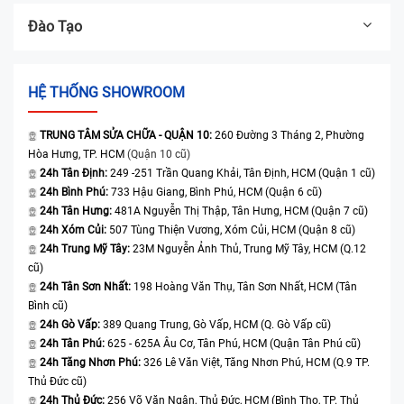
Đào Tạo
HỆ THỐNG SHOWROOM
TRUNG TÂM SỬA CHỮA - QUẬN 10:
260 Đường 3 Tháng 2, Phường
Hòa Hưng, TP. HCM
(Quận 10 cũ)
24h Tân Định:
249 -251 Trần Quang Khải, Tân Định, HCM (Quận 1 cũ)
24h Bình Phú:
733 Hậu Giang, Bình Phú, HCM (Quận 6 cũ)
24h Tân Hưng:
481A Nguyễn Thị Thập, Tân Hưng, HCM (Quận 7 cũ)
24h Xóm Củi:
507 Tùng Thiện Vương, Xóm Củi, HCM (Quận 8 cũ)
24h Trung Mỹ Tây:
23M Nguyễn Ảnh Thủ, Trung Mỹ Tây, HCM (Q.12
cũ)
24h Tân Sơn Nhất:
198 Hoàng Văn Thụ, Tân Sơn Nhất, HCM (Tân
Bình cũ)
24h Gò Vấp:
389 Quang Trung, Gò Vấp, HCM (Q. Gò Vấp cũ)
24h Tân Phú:
625 - 625A Âu Cơ, Tân Phú, HCM (Quận Tân Phú cũ)
24h Tăng Nhơn Phú:
326 Lê Văn Việt, Tăng Nhơn Phú, HCM (Q.9 TP.
Thủ Đức cũ)
24h Thủ Đức:
256 Võ Văn Ngân, Thủ Đức, HCM (Bình Thọ, TP. Thủ