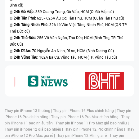
Bình cũ)
24h Gò Vấp:
389 Quang Trung, Gò Vấp, HCM (Q. Gò Vấp cũ)
24h Tân Phú:
625 - 625A Âu Cơ, Tân Phú, HCM (Quận Tân Phú cũ)
24h Tăng Nhơn Phú:
326 Lê Văn Việt, Tăng Nhơn Phú, HCM (Q.9 TP.
Thủ Đức cũ)
24h Thủ Đức:
256 Võ Văn Ngân, Thủ Đức, HCM (Bình Thọ, TP. Thủ
Đức Cũ)
24h Dĩ An:
70 Nguyễn An Ninh, Dĩ An, HCM (Bình Dương Cũ)
24h Vũng Tàu:
162A Ba Cu, Vũng Tàu, HCM (TP. Vũng Tàu cũ)
Thay pin iPhone 13 thường |
Thay pin iPhone 16 Plus chính hãng |
Thay pin
iPhone 16 Pro chính hãng |
Thay pin iPhone 16 Pro Max chính hãng |
Thay
pin iPhone 11 bao nhiêu tiền |
Thay pin iPhone 11 Pro Max giá bao nhiêu |
Thay pin iPhone 12 giá bao nhiêu |
Thay pin iPhone 12 Pro chính hãng |
Thay
pin iPhone 12 Pro Max giá rẻ |
Thay pin iPhone 12 Mini giá rẻ |
Thay pin