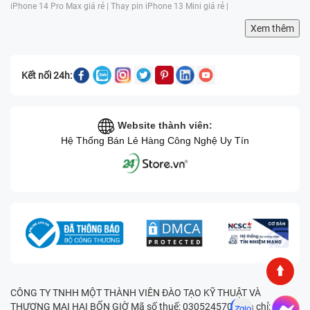
iPhone 14 Pro Max giá rẻ |
Thay pin iPhone 13 Mini giá rẻ |
Xem thêm
Kết nối 24h:
Website thành viên:
Hệ Thống Bán Lẻ Hàng Công Nghệ Uy Tín
CÔNG TY TNHH MỘT THÀNH VIÊN ĐÀO TẠO KỸ THUẬT VÀ
THƯƠNG MẠI HAI BỐN GIỜ Mã số thuế: 0305245702 Địa chỉ: